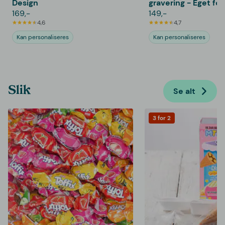
Design
gravering - Eget fo
169,-
149,-
4,6
4,7
Kan personaliseres
Kan personaliseres
Slik
Se alt
3 for 2