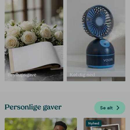
Bryllupsgave
Køl dig ned
Personlige gaver
Se alt
Nyhed