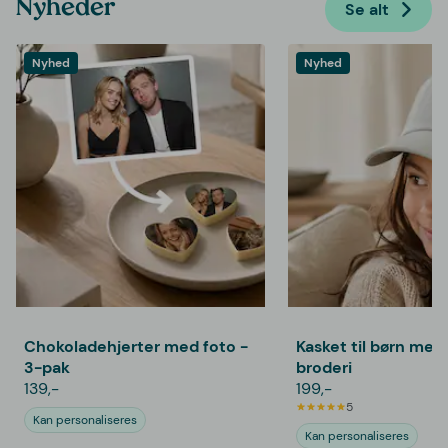
Nyheder
Se alt
Nyhed
Nyhed
Chokoladehjerter med foto -
Kasket til børn med
3-pak
broderi
139,-
199,-
5
Kan personaliseres
Kan personaliseres