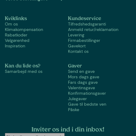
Kviklinks
Kundeservice
Om os
Tilfredshedsgaranti
Klimakompensation
Anmeld retur/reklamation
Rabatkoder
Levering
Velgørenhed
Firmabestillinger
Inspiration
Gavekort
Kontakt os
Kan du lide os?
Gaver
Samarbejd med os
Send en gave
Mors dags gave
Fars dags gave
Valentinsgave
Konfirmationsgaver
Julegaver
Gave til bedste ven
Påske
Inviter os ind i din inbox!