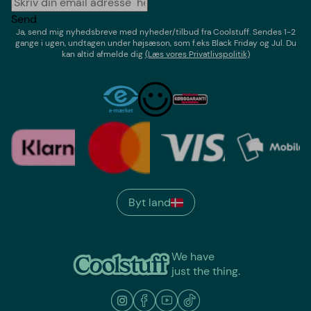
Send
Ja, send mig nyhedsbreve med
nyheder/tilbud
fra
Coolstuff
. Sendes 1-2
gange i ugen,
undtagen under højsæson, som f.eks Black Friday og Jul
. Du
kan altid afmelde dig
(Læs vores Privatlivspolitik)
Byt land
We have
just the thing.