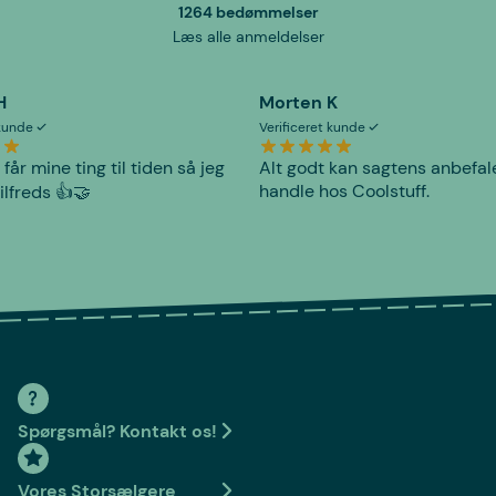
1264 bedømmelser
Læs alle anmeldelser
H
Morten K
 kunde
Verificeret kunde
 får mine ting til tiden så jeg
Alt godt kan sagtens anbefal
handle hos Coolstuff.
tilfreds 👍🤝
Spørgsmål? Kontakt os!
Vores Storsælgere