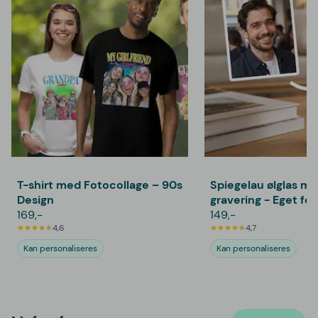
T-shirt med Fotocollage – 90s
Spiegelau ølglas m
Design
gravering - Eget fo
169,-
149,-
4,6
4,7
Kan personaliseres
Kan personaliseres