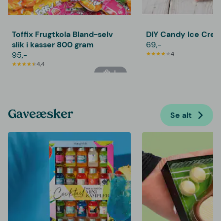
Toffix Frugtkola Bland-selv
DIY Candy Ice Cre
slik i kasser 800 gram
69,-
95,-
4
4,4
Gaveæsker
Se alt