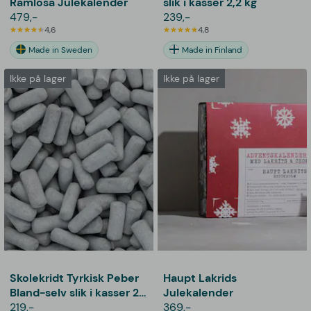
Ramlösa Julekalender
slik i kasser 2,2 kg
479,-
239,-
4,6
4,8
Made in Sweden
Made in Finland
Ikke på lager
Ikke på lager
Skolekridt Tyrkisk Peber
Haupt Lakrids
Bland-selv slik i kasser 2
Julekalender
kg
219,-
369,-