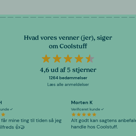
Hvad vores venner (jer), siger
om Coolstuff
4,6 ud af 5 stjerner
1264 bedømmelser
Læs alle anmeldelser
H
Morten K
 kunde
Verificeret kunde
 får mine ting til tiden så jeg
Alt godt kan sagtens anbefal
handle hos Coolstuff.
tilfreds 👍🤝