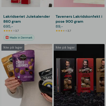
Lakridseriet Julekalender
Taveners Lakridskonfekt i
860 gram
pose 900 gram
695,-
89,-
3,7
3,7
Made in Denmark
Ikke på lager
Ikke på lager