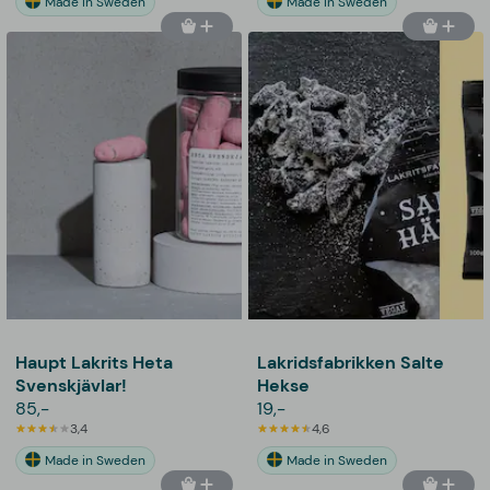
Made in Sweden
Made in Sweden
Haupt Lakrits Heta
Lakridsfabrikken Salte
Svenskjävlar!
Hekse
85,-
19,-
3,4
4,6
Made in Sweden
Made in Sweden