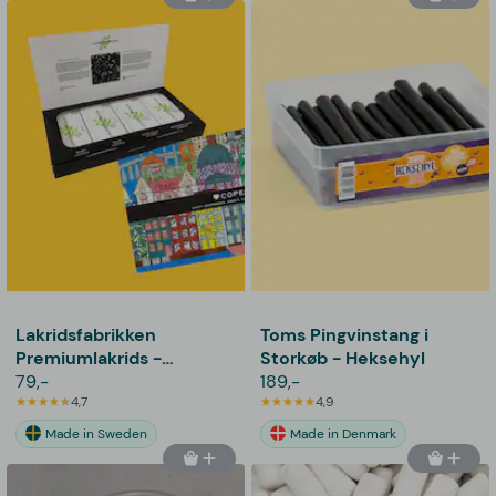
Lakridsfabrikken
Toms Pingvinstang i
Premiumlakrids -
Storkøb - Heksehyl
Copenhagen
79,-
189,-
4,7
4,9
Made in Sweden
Made in Denmark