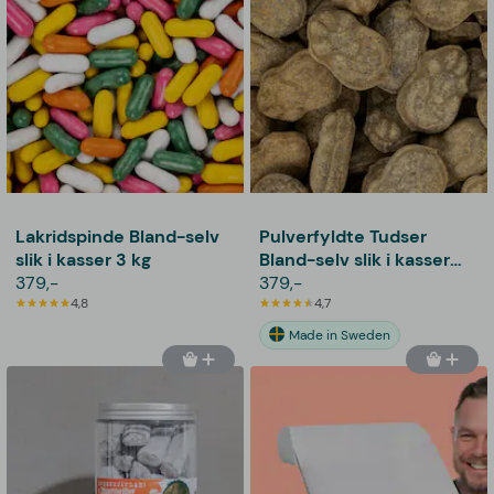
Lakridspinde Bland-selv
Pulverfyldte Tudser
slik i kasser 3 kg
Bland-selv slik i kasser
379,-
3,5 kg
379,-
4,8
4,7
Made in Sweden