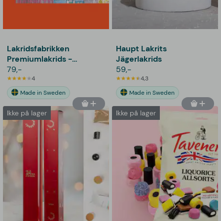
Lakridsfabrikken
Haupt Lakrits
Premiumlakrids -
Jägerlakrids
Stockholm
79,-
59,-
4
4,3
Made in Sweden
Made in Sweden
Ikke på lager
Ikke på lager