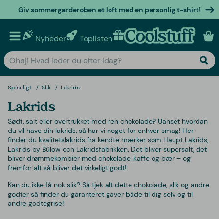
Giv sommergarderoben et løft med en personlig t-shirt!
Nyheder
Toplisten
Personlige gaver
Spiseligt
Slik
Lakrids
Lakrids
Sødt, salt eller overtrukket med ren chokolade? Uanset hvordan
du vil have din lakrids, så har vi noget for enhver smag! Her
finder du kvalitetslakrids fra kendte mærker som Haupt Lakrids,
Lakrids by Bülow och Lakridsfabrikken. Det bliver supersalt, det
bliver drømmekombier med chokelade, kaffe og bær – og
fremfor alt så bliver det virkeligt godt!
Kan du ikke få nok slik? Så tjek alt dette
chokolade
,
slik
og andre
godter
så finder du garanteret gaver både til dig selv og til
andre godtegrise!