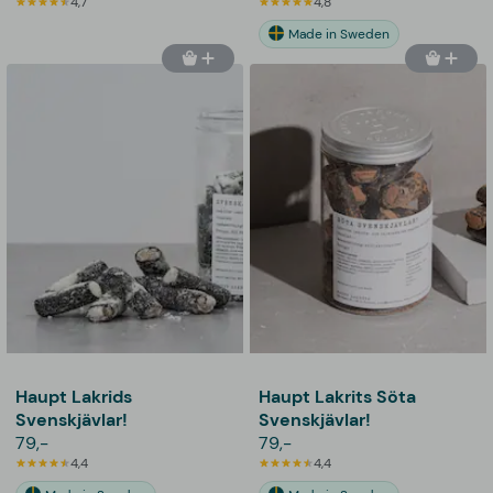
4,7
4,8
Made in Sweden
Haupt Lakrids
Haupt Lakrits Söta
Svenskjävlar!
Svenskjävlar!
79,-
79,-
4,4
4,4