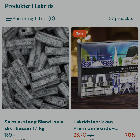
Produkter i Lakrids
Sorter og filtrer (0)
37 produkter
Sale
Salmiakstang Bland-selv
Lakridsfabrikken
slik i kasser 1,1 kg
Premiumlakrids -
139,-
Norrland
23,70
70%
79,-