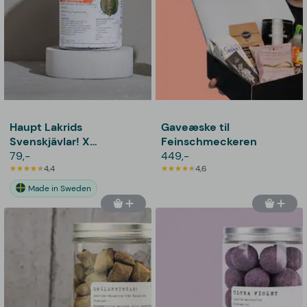
Haupt Lakrids
Gaveæske til
Svenskjävlar! X
Feinschmeckeren
Jägermeister
79,-
449,-
4,4
4,6
Made in Sweden