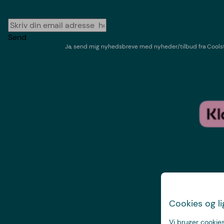
Send
Ja, send mig nyhedsbreve med
nyheder/tilbud
fra
Cools
Cookies og l
Vi bruger cookies