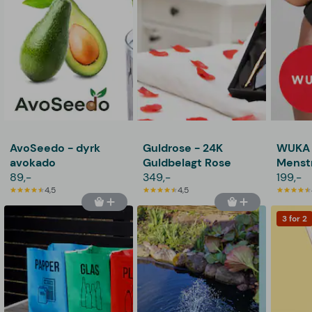
AvoSeedo - dyrk
Guldrose - 24K
WUKA
avokado
Guldbelagt Rose
Menstr
89,-
349,-
199,-
4,5
4,5
3 for 2