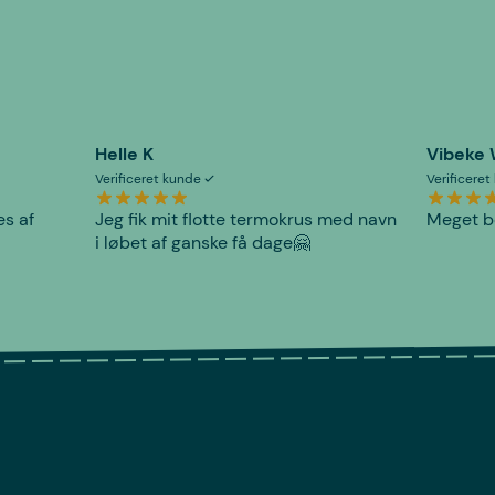
Helle K
Vibeke
Verificeret kunde
Verificere
es af
Jeg fik mit flotte termokrus med navn
Meget be
i løbet af ganske få dage🤗