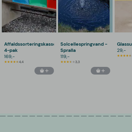
Affaldssorteringskasser
Solcellespringvand -
Glassu
4-pak
Spralla
29,-
169,-
119,-
4,4
3,3