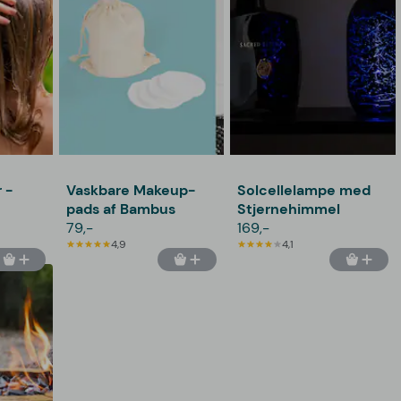
 -
Vaskbare Makeup-
Solcellelampe med
pads af Bambus
Stjernehimmel
79,-
169,-
4,9
4,1