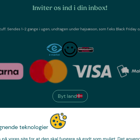
Inviter os ind i din inbox!
tuff
. Sendes 1-2 gange i ugen,
undtagen under højsæson, som f.eks Black Friday o
Byt land
We have
ignende teknologier
just the thing.
 på vores site for at den skal fungere så godt som muligt. Det anvende