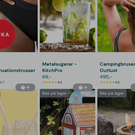
Metalsugerør -
Campingbruser
uationstrusser
KitchPro
Outlust
69,-
495,-
4,7
4,8
4,6
Ikke på lager
Ikke på lager