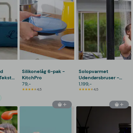
d
Silikonelåg 6-pak -
Solopvarmet
Tekst
KitchPro
Udendørsbruser -
79,-
Outlust
1.199,-
4,5
4,5