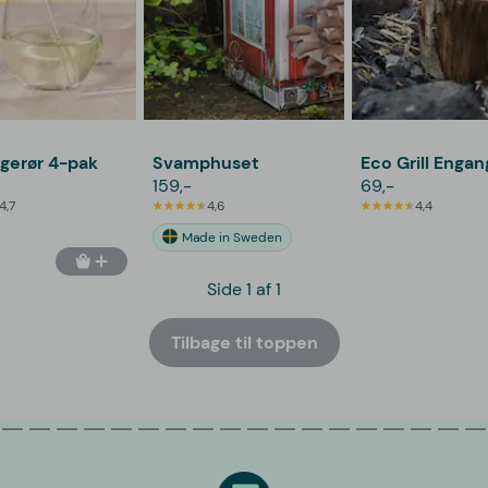
gerør 4-pak
Svamphuset
Eco Grill Engang
159,-
69,-
4,7
4,6
4,4
Made in Sweden
Side 1 af 1
Tilbage til toppen