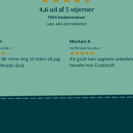
4,6 ud af 5 stjerner
1264 bedømmelser
Læs alle anmeldelser
H
Morten K
 kunde
Verificeret kunde
 får mine ting til tiden så jeg
Alt godt kan sagtens anbefal
handle hos Coolstuff.
tilfreds 👍🤝