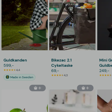
Guldkanden
Bikezac 2.1
Mini G
599,-
Cykeltaske
Guldbe
4,4
69,-
249,-
4,3
Made in Sweden