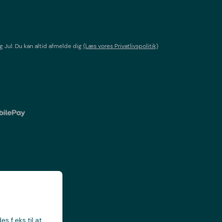
g Jul
. Du kan altid afmelde dig
(Læs vores Privatlivspolitik)
s f.eks til at