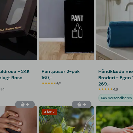
uldrose - 24K
Pantposer 2-pak
Håndklæde me
lagt Rose
169,-
Broderi - Egen 
4,3
(140x70 cm)
269,-
4,4
4,8
Kan personaliseres
3 for 2