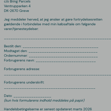
c/o Bring Parcels
Ventrupparken 4
DK-2670 Greve
Jeg meddeler herved, at jeg ønsker at gøre fortrydelsesretten
gældende i forbindelse med min købsaftale om følgende
varer/tjenesteydelser:
________________________________________________
Bestilt den: __________________________________
Modtaget den: _______________________________
Ordernummer: _______________________________
Forbrugerens navn: ___________________________
Forbrugerens adresse:
________________________________________________
Forbrugerens underskrift:
_________________________________________
Dato: _________________
(kun hvis formularens indhold meddeles på papir)
Handelsbetingelserne er senest opdateret marts 2026