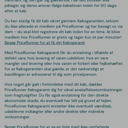
påtager sig deres ansvar ifølge købeloven inden for 60 dage
efter et køb.
Du kan stadig få dit køb sikret gennem Købsgarantien, selvom
du ikke allerede er medlem på PriceRunner og har besøgt os via
dem - du skal blot registrere dit køb inden for en time. At blive
medlem hos PriceRunner er gratis og tager kun et par minutter!
Besøg PriceRunner for at få din Købsgaranti
Med PriceRunner Købsgaranti får du erstatning i tilfælde af
defekt vare, hvis levering af varen udebliver, hvis en vare
mangler ved levering eller hvis varen er forkert eller fejlbehæftet.
For at Købsgarantien skal gælde, er det nødvendigt at
bestillingen er adresseret til dig som privatperson.
Hvis noget går galt i forbindelse med dit køb, dækker
PriceRunner Købsgaranti dig for såvel anskaffelsesomkostninger
som fragtudgifter. Du får også erstatning for den direkte
økonomiske skade, du eventuelt har lidt på grund af fejlen.
PriceRunner Købsgaranti erstatter ikke eventuelt værditab,
udeblevne indtægter eller andre direkte eller indirekte
omkostninger.
Besøg PriceRunner for at se en liste med ikke-omfattede