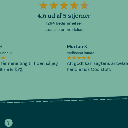
4,6 ud af 5 stjerner
1264 bedømmelser
Læs alle anmeldelser
H
Morten K
 kunde
Verificeret kunde
 får mine ting til tiden så jeg
Alt godt kan sagtens anbefal
handle hos Coolstuff.
tilfreds 👍🤝