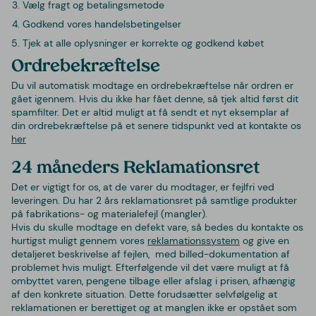
Vælg fragt og betalingsmetode
Godkend vores handelsbetingelser
Tjek at alle oplysninger er korrekte og godkend købet
Ordrebekræftelse
Du vil automatisk modtage en ordrebekræftelse når ordren er
gået igennem. Hvis du ikke har fået denne, så tjek altid først dit
spamfilter. Det er altid muligt at få sendt et nyt eksemplar af
din ordrebekræftelse på et senere tidspunkt ved at kontakte os
her
24 måneders Reklamationsret
Det er vigtigt for os, at de varer du modtager, er fejlfri ved
leveringen. Du har 2 års reklamationsret på samtlige produkter
på fabrikations- og materialefejl (mangler).
Hvis du skulle modtage en defekt vare, så bedes du kontakte os
hurtigst muligt gennem vores
reklamationssystem
og give en
detaljeret beskrivelse af fejlen, med billed-dokumentation af
problemet hvis muligt. Efterfølgende vil det være muligt at få
ombyttet varen, pengene tilbage eller afslag i prisen, afhængig
af den konkrete situation. Dette forudsætter selvfølgelig at
reklamationen er berettiget og at manglen ikke er opstået som