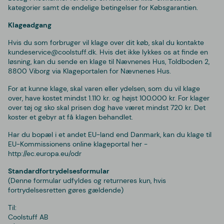
kategorier samt de endelige betingelser for Købsgarantien.
Klageadgang
Hvis du som forbruger vil klage over dit køb, skal du kontakte
kundeservice@coolstuff.dk. Hvis det ikke lykkes os at finde en
løsning, kan du sende en klage til Nævnenes Hus, Toldboden 2,
8800 Viborg via Klageportalen for Nævnenes Hus.
For at kunne klage, skal varen eller ydelsen, som du vil klage
over, have kostet mindst 1.110 kr. og højst 100.000 kr. For klager
over tøj og sko skal prisen dog have været mindst 720 kr. Det
koster et gebyr at få klagen behandlet.
Har du bopæl i et andet EU-land end Danmark, kan du klage til
EU-Kommissionens online klageportal her -
http://ec.europa.eu/odr
Standardfortrydelsesformular
(Denne formular udfyldes og returneres kun, hvis
fortrydelsesretten gøres gældende)
Til:
Coolstuff AB