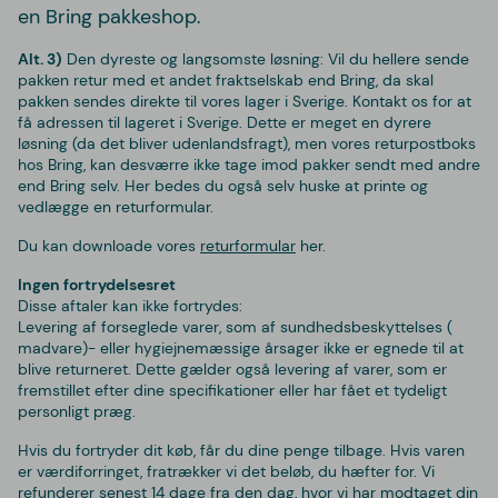
en Bring pakkeshop.
Alt. 3)
Den dyreste og langsomste løsning:
Vil du hellere sende
pakken retur med et andet fraktselskab end Bring, da skal
pakken sendes direkte til vores lager i Sverige. Kontakt os for at
få adressen til lageret i Sverige. Dette er meget en dyrere
løsning (da det bliver udenlandsfragt), men vores returpostboks
hos Bring, kan desværre ikke tage imod pakker sendt med andre
end Bring selv. Her bedes du også selv huske at printe og
vedlægge en returformular.
Du kan downloade vores
returformular
her.
Ingen fortrydelsesret
Disse aftaler kan ikke fortrydes:
Levering af forseglede varer, som af sundhedsbeskyttelses (
madvare)- eller hygiejnemæssige årsager ikke er egnede til at
blive returneret. Dette gælder også levering af varer, som er
fremstillet efter dine specifikationer eller har fået et tydeligt
personligt præg.
Hvis
du fortryder dit køb, får du dine penge tilbage. Hvis varen
er værdiforringet, fratrækker vi det beløb, du hæfter for. Vi
refunderer senest 14 dage fra den dag, hvor vi har modtaget din