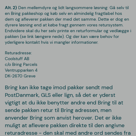
Alt. 2)
Den mellemdyre og lidt langsommere løsning:
Gå selv til
en Bring pakkeshop og køb selv en almindelig fragtlabel hos
dem og afleverer pakken der med det samme. Dette er dog en
dyrere løsning end at købe fragt gennem vores retursystem.
Endvidere skal du her selv printe en returformular og vedlægge i
pakken (se link længere nede). Og der kan være behov for
yderligere kontakt hvis vi mangler informationer.
Returadresse:
Coolstuff AB
c/o Bring Parcels
Ventrupparken 4
DK-2670 Greve
Bring kan ikke tage imod pakker sendt med
PostDanmark, GLS eller lign, så det er yderst
vigtigt at du ikke benytter andre end Bring til at
sende pakken retur til Bring adressen, men
anvender Bring som anvist herover. Det er ikke
muligt at aflevere pakken direkte til den angivne
returadresse - den skal med andre ord sendes fra