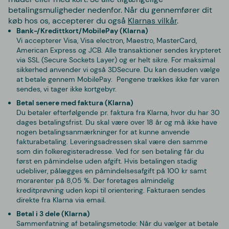
betalingsmuligheder nedenfor. Når du gennemfører dit
køb hos os, accepterer du også
Klarnas vilkår
.
Bank-/Kredittkort/MobilePay (Klarna)
Vi accepterer Visa, Visa electron, Maestro, MasterCard,
American Express og JCB. Alle transaktioner sendes krypteret
via SSL (Secure Sockets Layer) og er helt sikre. For maksimal
sikkerhed anvender vi også 3DSecure. Du kan desuden vælge
at betale gennem MobilePay. Pengene trækkes ikke før varen
sendes,
vi tager ikke kortgebyr
.
Betal senere med faktura (Klarna)
Du betaler efterfølgende pr. faktura fra Klarna, hvor du har 30
dages betalingsfrist. Du skal være over 18 år og må ikke have
nogen betalingsanmærkninger for at kunne anvende
fakturabetaling. Leveringsadressen skal være den samme
som din folkeregisteradresse. Ved for sen betaling får du
først en påmindelse uden afgift.
Hvis betalingen stadig
udebliver, pålægges en påmindelsesafgift på 100 kr samt
morarenter på 8,05 %.
Der foretages almindelig
kreditprøvning uden kopi til orientering. Fakturaen sendes
direkte fra Klarna via email.
Betal i 3 dele (Klarna)
Sammenfatning af betalingsmetode: Når du vælger at betale