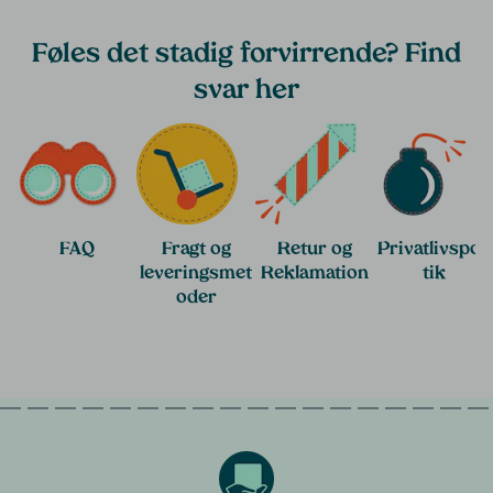
Føles det stadig forvirrende? Find
svar her
FAQ
Fragt og
Retur og
Privatlivspoli
leveringsmet
Reklamation
tik
oder