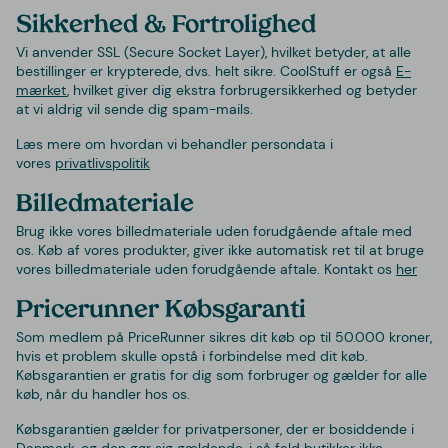
Sikkerhed & Fortrolighed
Vi anvender SSL (Secure Socket Layer), hvilket betyder, at alle
bestillinger er krypterede, dvs. helt sikre. CoolStuff er også
E-
mærket
, hvilket giver dig ekstra forbrugersikkerhed og betyder
at vi aldrig vil sende dig spam-mails.
Læs mere om hvordan vi behandler persondata i
vores
privatlivspolitik
Billedmateriale
Brug ikke vores billedmateriale uden forudgående aftale med
os.
Køb af vores produkter, giver ikke automatisk ret til at bruge
vores billedmateriale uden forudgående aftale. Kontakt os
her
Pricerunner Købsgaranti
Som medlem på PriceRunner sikres dit køb op til 50.000 kroner,
hvis et problem skulle opstå i forbindelse med dit køb.
Købsgarantien er gratis for dig som forbruger og gælder for alle
køb, når du handler hos os.
Købsgarantien gælder for privatpersoner, der er bosiddende i
Danmark, og den gør sig gældende, i så fald butikker ikke