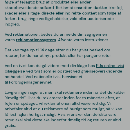
følge af fejlagtig brug af produktet eller anden
skadeforvoldende adfærd. Reklamationsretten dækker ikke fejl,
skader eller slitage, direkte eller indirekte opstået som følge af
forkert brug, ringe vedligeholdelse, vold eller uautoriserede
indgreb.
Ved reklamationer, bedes du anmelde din sag igennem
vores
reklamationssystem
. Afvente vores instruktioner.
Det kan tage op til 14 dage efter du har givet besked om
returen, før du har et nyt produkt eller har pengene retur.
Ved en tvist kan du gå videre med din klage hos
EUs online tvist
bilæggelse
ved tvist som er opstået ved grænseoverskridende
nethandel. Ved nationelle tvist henviser vi
til
Forbrugerklagenævnet
.
Lovgivningen siger at man skal reklamere indenfor det de kalder
"rimelig tid". Hvis du reklamerer inden for to måneder efter, at
fejlen er opdaget, vil reklamationen altid være rettidig.
Vi
anbefaler altid at du reklamere så hurtigt som muligt, så vi kan
få løst fejlen hurtigst muligt. Hvis vi ønsker den defekte vare
retur, skal skal dette ske indenfor rimelig tid og returen er altid
gratis.