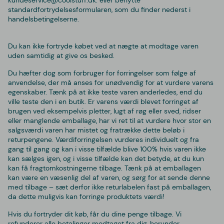
standardfortrydelsesformularen, som du finder nederst i
handelsbetingelserne.
Du kan ikke fortryde købet ved at nægte at modtage varen
uden samtidig at give os besked.
Du hæfter dog som forbruger for forringelser som følge af
anvendelse, der må anses for unødvendig for at vurdere varens
egenskaber. Tænk på at ikke teste varen anderledes, end du
ville teste den i en butik. Er varens værdi blevet forringet af
brugen ved eksempelvis pletter, lugt af røg eller sved, ridser
eller manglende emballage, har vi ret til at vurdere hvor stor en
salgsværdi varen har mistet og fratrække dette beløb i
returpengene. Værdiforringelsen vurderes individuelt og fra
gang til gang og kan i visse tilfælde blive 100% hvis varen ikke
kan sælges igen, og i visse tilfælde kan det betyde, at du kun
kan få fragtomkostningerne tilbage. Tænk på at emballagen
kan være en væsenlig del af varen, og sørg for at sende denne
med tilbage – sæt derfor ikke returlabelen fast på emballagen,
da dette muligvis kan forringe produktets værdi!
Hvis du fortryder dit køb, får du dine penge tilbage. Vi
refunderer alle betalinger modtaget fra dig, herunder