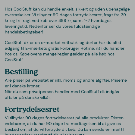
Hos CoolStuff kan du handle enkelt, sikkert og uden ubehagelige
overraskelser. Vi tilbyder 90 dages fortrydelsesret, fragt fra 39
kr. og fri fragt ved køb over 499 kr, samt 1-2 hverdages
leveringstid. Nedenfor ser du vores fuldstændige
handelsbetingelser!
CoolStuff.dk er en e-mærket netbutik, og derfor har du altid
adgang til E-mærkets gratis
Forbruger Hotline
, når du handler
hos os. Købelovens mangelregler gælder på alle køb hos
CoolStuff.
Bestilling
Alle priser på websitet er inkl. moms og andre afgifter. Priserne
er i danske kroner.
Når du som privatperson handler med CoolStuff.dk indgås
aftaler på danske vilkår.
Fortrydelsesret
Vi tilbyder 90 dages fortrydelsesret på alle produkter. Fristen
indebærer, at du har 90 dage fra modtagelsen til at give os
besked om, at du vil fortryde dit køb. Du kan sende en mail til
kundeservice@coolstuff.dk. eller benytte