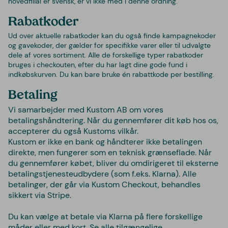
hovedfilial er svensk, er vi ikke med i denne ordning.
Rabatkoder
Ud over
aktuelle rabatkoder kan du også finde kampagnekoder
og gavekoder, der gælder for specifikke varer eller til udvalgte
dele af vores sortiment. Alle de forskellige typer rabatkoder
bruges i checkouten, efter du har lagt dine gode fund i
indkøbskurven.
Du kan bare bruke én rabattkode per bestilling.
Betaling
Vi samarbejder med Kustom AB om vores
betalingshåndtering. Når du gennemfører dit køb hos os,
accepterer du også Kustoms vilkår.
Kustom er ikke en bank og håndterer ikke betalingen
direkte, men fungerer som en teknisk grænseflade. Når
du gennemfører købet, bliver du omdirigeret til eksterne
betalingstjenesteudbydere (som f.eks. Klarna). Alle
betalinger, der går via Kustom Checkout, behandles
sikkert via Stripe.
Du kan vælge at betale via Klarna på flere forskellige
måder eller med kort. Se alle tilgængelige