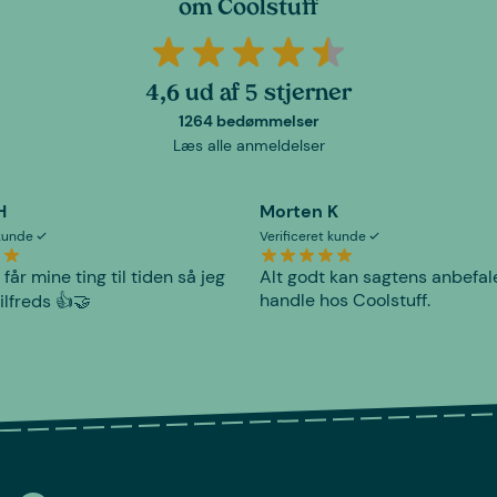
om Coolstuff
4,6 ud af 5 stjerner
1264 bedømmelser
Læs alle anmeldelser
H
Morten K
 kunde
Verificeret kunde
 får mine ting til tiden så jeg
Alt godt kan sagtens anbefal
handle hos Coolstuff.
tilfreds 👍🤝