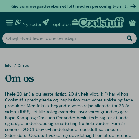
Giv sommergarderoben et løft med en personlig t-shirt!
Nyheder
Toplisten
Personlige gaver
Info
Om os
Om os
I hele 20 år (ja, du læste rigtigt, 20 år, helt vildt, ik!?) har vi hos
Coolstuff spredt glæde og inspiration med vores unikke og fede
produkter. Men faktisk begyndte vores rejse allerede for 25 år
siden, i 1999, i et lille kollegieværelse, hvor vores grundlæggere
Kajsa Knapp og Christian Omander besluttede sig for at finde
og sælge anderledes og smarte ting fra hele verden. Fem år
senere, i 2004, blev e-handelsstedet coolstuff.se lanceret.
Siden da er Coolstuff vokset og udviklet sig til en af de førende