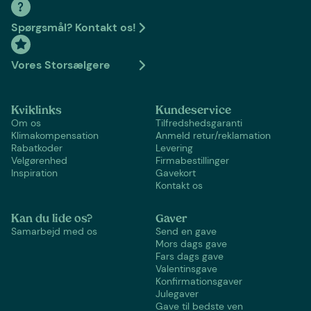
Spørgsmål? Kontakt os!
Vores Storsælgere
Kviklinks
Kundeservice
Om os
Tilfredshedsgaranti
Klimakompensation
Anmeld retur/reklamation
Rabatkoder
Levering
Velgørenhed
Firmabestillinger
Inspiration
Gavekort
Kontakt os
Kan du lide os?
Gaver
Samarbejd med os
Send en gave
Mors dags gave
Fars dags gave
Valentinsgave
Konfirmationsgaver
Julegaver
Gave til bedste ven