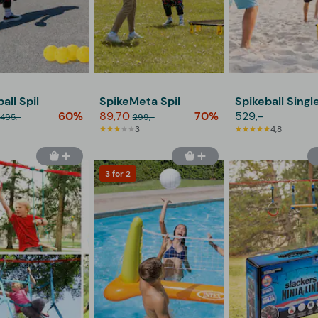
all Spil
SpikeMeta Spil
Spikeball Singl
60%
89,70
70%
529,-
.495,-
299,-
3
4,8
3 for 2