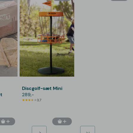
Discgolf-sæt Mini
t
289,-
3,7