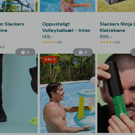
ør Slackers
Oppusteligt
Slackers Ninja 
Line
Volleyballsæt - Intex
Klatrebane
149,-
895,-
4,5
4,3
4,5
3 for 2