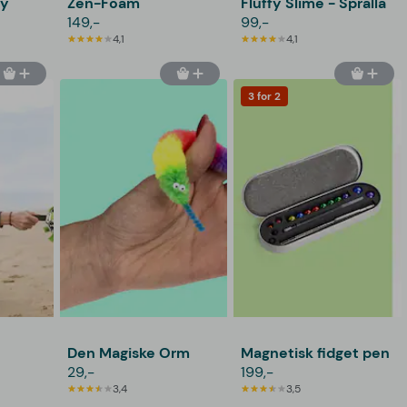
dy
Zen-Foam
Fluffy Slime - Spralla
149,-
99,-
4,1
4,1
3 for 2
Den Magiske Orm
Magnetisk fidget pen
29,-
199,-
3,4
3,5