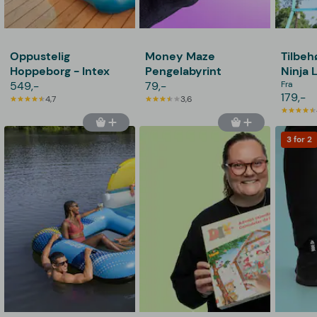
Oppustelig
Money Maze
Tilbeh
Hoppeborg - Intex
Pengelabyrint
Ninja 
549,-
79,-
Fra
179,-
4,7
3,6
3 for 2