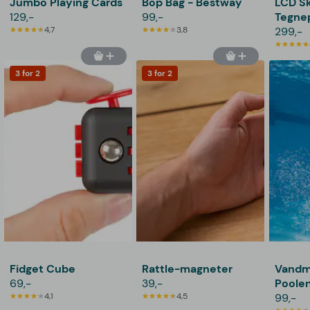
Jumbo Playing Cards
Bop Bag - Bestway
LCD Sk
129,-
99,-
Tegnep
4,7
3,8
Vooni
299,-
3 for 2
3 for 2
Fidget Cube
Rattle-magneter
Vandme
69,-
39,-
Poole
4,1
4,5
99,-