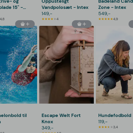
rive- og
Oppusteligt
Badeland Can
lade 15" -
Vandpolosæt - Intex
Zone - Intex
149,-
549,-
4,8
4
4,9
lonbold til
Escape Welt Fort
Hundefodbold
n
Knox
119,-
349,-
3,4