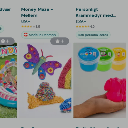
 Svær
Money Maze -
Personligt
Mellem
Krammedyr med
89,-
Billede - Hjerte
159,-
3,5
4,5
k
Made in Denmark
Kan personaliseres