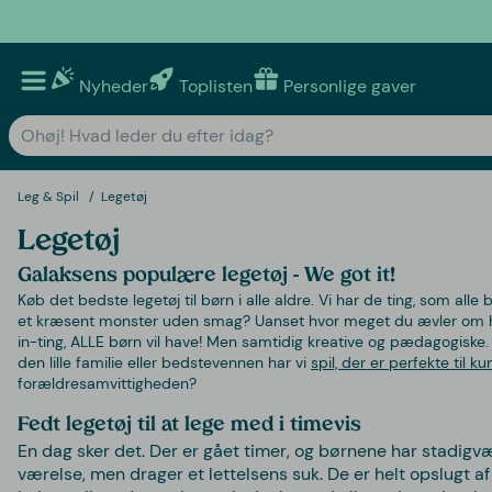
Nyheder
Toplisten
Personlige gaver
Leg & Spil
Legetøj
Legetøj
Galaksens populære legetøj - We got it!
Køb det bedste legetøj til børn i alle aldre. Vi har de ting, som alle
et kræsent monster uden smag? Uanset hvor meget du ævler om holdb
in-ting, ALLE børn vil have! Men samtidig kreative og pædagogis
den lille familie eller bedstevennen har vi
spil, der er perfekte til ku
forældresamvittigheden?
Fedt legetøj til at lege med i timevis
En dag sker det. Der er gået timer, og børnene har stadigvæ
værelse, men drager et lettelsens suk. De er helt opslugt 