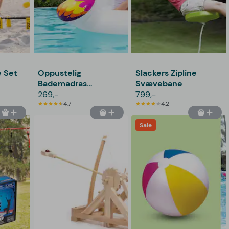
e Set
Oppustelig
Slackers Zipline
Bademadras
Svævebane
Enhjørning - Bestway
269,-
799,-
4,7
4,2
Sale