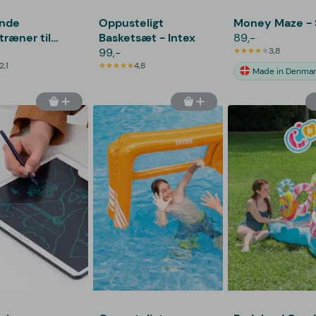
ende
Oppusteligt
Money Maze -
træner til
Basketsæt - Intex
89,-
ld
99,-
3,8
2,1
4,8
Made in Denmar