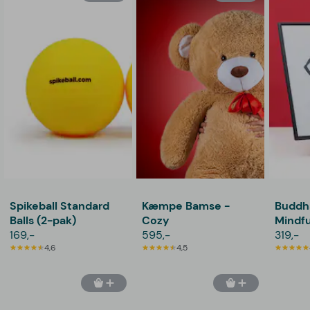
Spikeball Standard
Kæmpe Bamse -
Buddh
Balls (2-pak)
Cozy
Mindfu
169,-
595,-
319,-
4,6
4,5