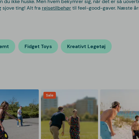
n du ikke huske. Men hvem bekymrer sig, når det er så uovertr
sjove ting! Alt fra
rejsetilbehør
til feel-good-gaver. Næste å
kæmt
Fidget Toys
Kreativt Legetøj
Sale