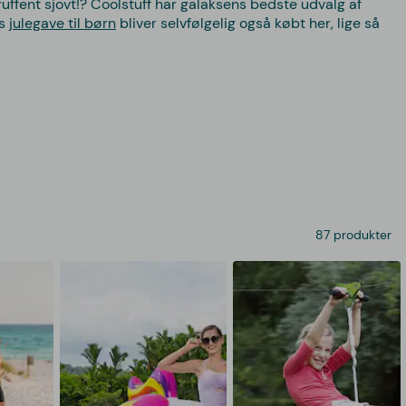
uffent sjovt!? Coolstuff har galaksens bedste udvalg af
rs
julegave til børn
bliver selvfølgelig også købt her, lige så
87 produkter