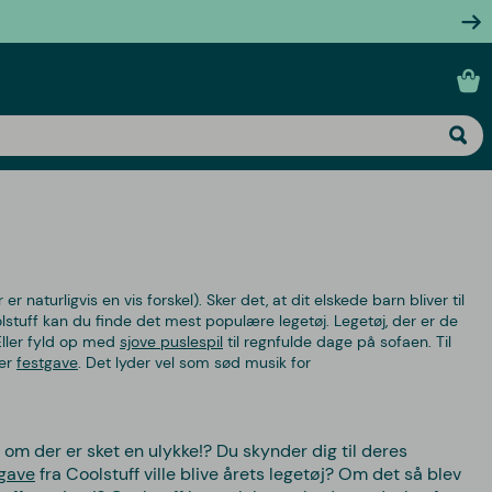
 naturligvis en vis forskel). Sker det, at dit elskede barn bliver til
stuff kan du finde det mest populære legetøj. Legetøj, der er de
Eller fyld op med
sjove puslespil
til regnfulde dage på sofaen. Til
ker
festgave
. Det lyder vel som sød musik for
 om der er sket en ulykke!? Du skynder dig til deres
egave
fra Coolstuff ville blive årets legetøj? Om det så blev