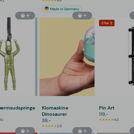
4,2
4,8
Made in Germany
3 for 2
kærmsudspringer
Klomaskine
Pin Art
Dinosaurer
119,-
4,1
39,-
4,3
2,9