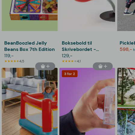
BeanBoozled Jelly
Boksebold til
Pickleb
Beans Box 7th Edition
Skrivebordet -
598,-
1
119,-
Spralla
129,-
4,5
4,1
3 for 2