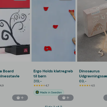
a Board
Ergo Holds klatregreb
Dinosaurus
lnesstavle
til børn
Udgravningssæ
319,-
69,-
4,9
4,7
4,5
Made in Sweden