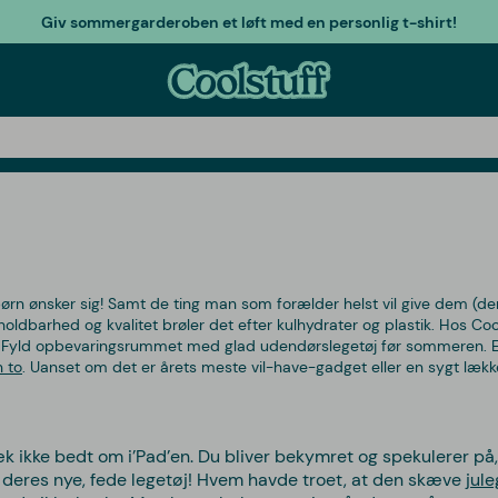
Giv sommergarderoben et løft med en personlig t-shirt!
 børn ønsker sig! Samt de ting man som forælder helst vil give dem (der er
arhed og kvalitet brøler det efter kulhydrater og plastik. Hos Cool
ke. Fyld opbevaringsrummet med glad udendørslegetøj før sommeren. 
n to
. Uanset om det er årets meste vil-have-gadget eller en sygt læk
k ikke bedt om i’Pad’en. Du bliver bekymret og spekulerer på,
af deres nye, fede legetøj! Hvem havde troet, at den skæve
jul