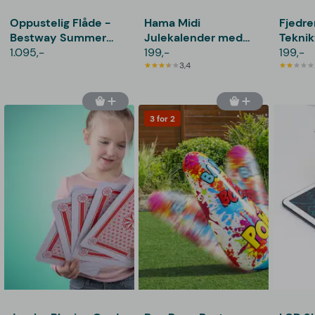
Oppustelig Flåde -
Hama Midi
Fjedr
Bestway Summer
Julekalender med
Teknik
Oasis
1.095,-
Perler
199,-
Fodbo
199,-
3,4
3 for 2