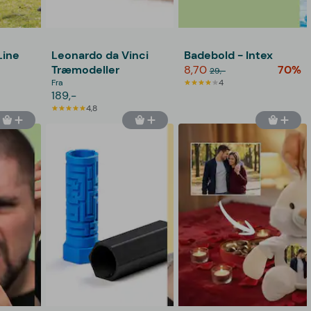
Line
Leonardo da Vinci
Badebold - Intex
Træmodeller
8,70
70%
29,-
Fra
4
189,-
4,8