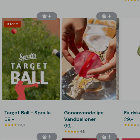
3 for 2
Target Ball - Spralla
Genanvendelige
Falds
69,-
Vandballoner
29,-
3,9
99,-
4,6