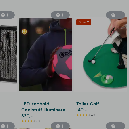
3 for 2
LED-fodbold -
Toilet Golf
Coolstuff Illuminate
149,-
339,-
4,2
4,3