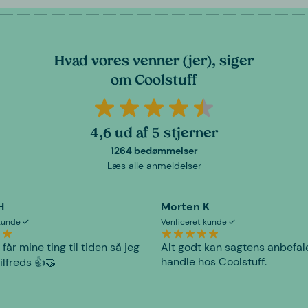
Hvad vores venner (jer), siger
om Coolstuff
4,6 ud af 5 stjerner
1264 bedømmelser
Læs alle anmeldelser
H
Morten K
 kunde
Verificeret kunde
 får mine ting til tiden så jeg
Alt godt kan sagtens anbefal
handle hos Coolstuff.
tilfreds 👍🤝