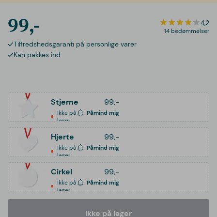
99,-
4,2
14 bedømmelser
Tilfredshedsgaranti på personlige varer
Kan pakkes ind
Stjerne
99,-
Ikke på
Påmind mig
lager
Hjerte
99,-
Ikke på
Påmind mig
lager
Cirkel
99,-
Ikke på
Påmind mig
lager
Ikke på lager