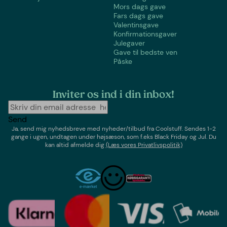
Mors dags gave
Fars dags gave
Valentinsgave
Konfirmationsgaver
Julegaver
Gave til bedste ven
Påske
Inviter os ind i din inbox!
Send
Ja, send mig nyhedsbreve med
nyheder/tilbud
fra
Coolstuff
. Sendes 1-2
gange i ugen,
undtagen under højsæson, som f.eks Black Friday og Jul
. Du
kan altid afmelde dig
(Læs vores Privatlivspolitik)