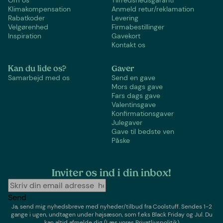
Klimakompensation
Anmeld retur/reklamation
Rabatkoder
Levering
Velgørenhed
Firmabestillinger
Inspiration
Gavekort
Kontakt os
Kan du lide os?
Gaver
Samarbejd med os
Send en gave
Mors dags gave
Fars dags gave
Valentinsgave
Konfirmationsgaver
Julegaver
Gave til bedste ven
Påske
Inviter os ind i din inbox!
Send
Ja, send mig nyhedsbreve med
nyheder/tilbud
fra
Coolstuff
. Sendes 1-2
gange i ugen,
undtagen under højsæson, som f.eks Black Friday og Jul
. Du
kan altid afmelde dig
(Læs vores Privatlivspolitik)