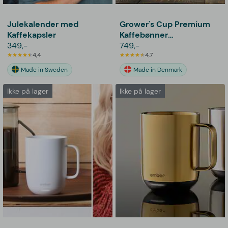
Julekalender med
Grower's Cup Premium
Kaffekapsler
Kaffebønner
349,-
Kaffekalender
749,-
4,4
4,7
Made in Sweden
Made in Denmark
Ikke på lager
Ikke på lager