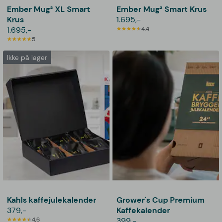
Ember Mug² XL Smart
Ember Mug² Smart Krus
Krus
1.695,-
1.695,-
4,4
5
Ikke på lager
Kahls kaffejulekalender
Grower's Cup Premium
379,-
Kaffekalender
4,6
399,-