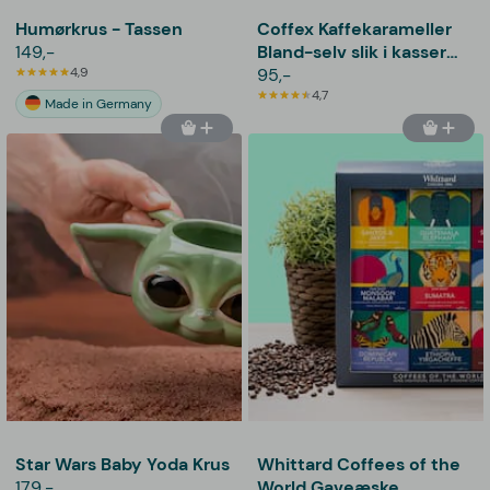
Humørkrus - Tassen
Coffex Kaffekarameller
149,-
Bland-selv slik i kasser
4,9
800 gram
95,-
4,7
Made in Germany
Star Wars Baby Yoda Krus
Whittard Coffees of the
179,-
World Gaveæske