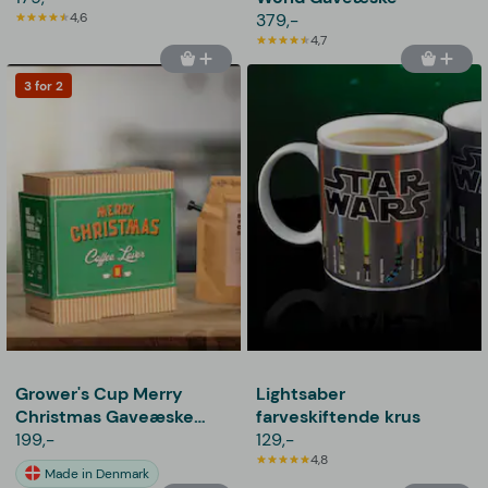
4,6
379,-
4,7
3 for 2
Grower's Cup Merry
Lightsaber
Christmas Gaveæske
farveskiftende krus
med Kaffe
199,-
129,-
4,8
Made in Denmark