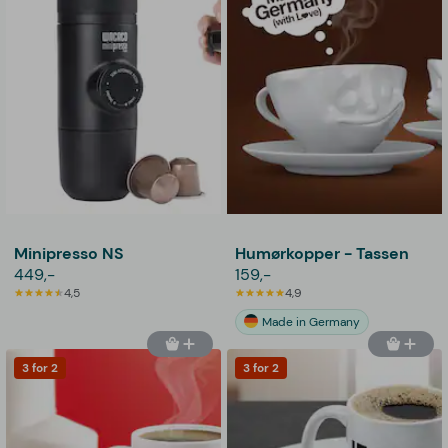
Minipresso NS
Humørkopper - Tassen
449,-
159,-
4,5
4,9
Made in Germany
3 for 2
3 for 2