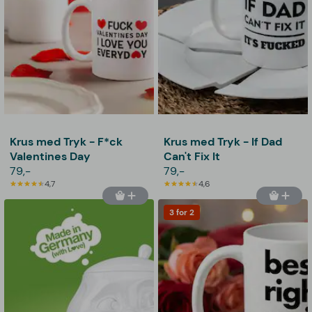
Krus med Tryk - F*ck
Krus med Tryk - If Dad
Valentines Day
Can't Fix It
79,-
79,-
4,7
4,6
3 for 2