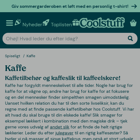
Giv sommergarderoben et løft med en personlig t-shirt!
Nyheder
Toplisten
Personlige gaver
Spiseligt
Kaffe
Kaffe
Kaffetilbehør og kaffeslik til kaffeelskere!
Kaffe har forgyldt menneskelivet til alle tider. Nogle har brug for
kaffe for at vågne op, andre har brug for kaffe for at fokusere
og en del mennesker finder simpelthen smagen uimodståelig.
Uanset hvilken relation du har til den sorte livseliksir, kan du
regne med at finde passende kaffetilbehør hos Coolstuff. Vi har
alt hvad du skal bruge til din elskede kaffe! Slik smager for
eksempel lækkert i kombination med den magiske drik – tjek
gerne vores udvalg af
andet slik
for at finde de helt rigtige
lækkerier. Leder du efter
julegaver
til en rigtig kaffesøster? Så
byder vi på masser af sjove
kaffekrus
, men også et stort udvalg