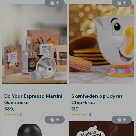
Do Your Espresso Martini
Skønheden og Udyret
Gaveæske
Chip-krus
389,-
139,-
5
4,6