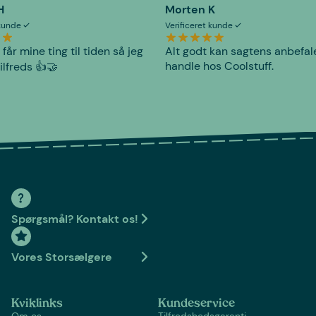
H
Morten K
 kunde
Verificeret kunde
 får mine ting til tiden så jeg
Alt godt kan sagtens anbefal
handle hos Coolstuff.
tilfreds 👍🤝
Spørgsmål? Kontakt os!
Vores Storsælgere
Kviklinks
Kundeservice
Om os
Tilfredshedsgaranti