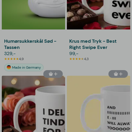
Humørsukkerskål Sød -
Krus med Tryk - Best
Tassen
Right Swipe Ever
329,-
99,-
4,9
4,3
Made in Germany