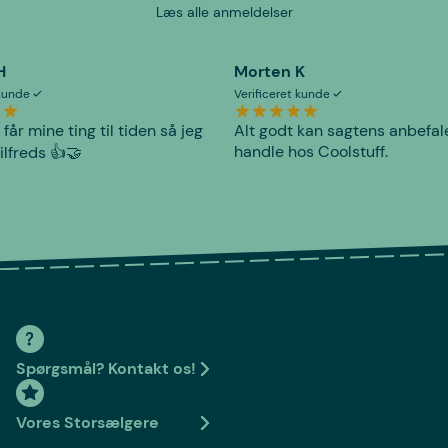
Læs alle anmeldelser
H
Morten K
 kunde
Verificeret kunde
 får mine ting til tiden så jeg
Alt godt kan sagtens anbefal
handle hos Coolstuff.
tilfreds 👍🤝
Spørgsmål? Kontakt os!
Vores Storsælgere