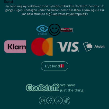
Send
Ja, send mig nyhedsbreve med
nyheder/tilbud
fra
Coolstuff
. Sendes 1-2
gange i ugen,
undtagen under højsæson, som f.eks Black Friday og Jul
. Du
kan altid afmelde dig
(Læs vores Privatlivspolitik)
Byt land
We have
just the thing.