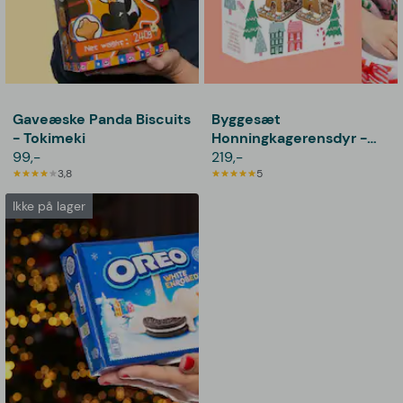
Gaveæske Panda Biscuits
Byggesæt
- Tokimeki
Honningkagerensdyr -
99,-
The Treat Kitchen
219,-
3,8
5
Ikke på lager