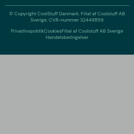
© Copyright CoolStuff Danmark. Filial af Coolstuff AB
Sverige. CVR-nummer 32449859
Privatlivspolitik
Cookies
Filial af Coolstuff AB Sverige
Handelsbetingelser