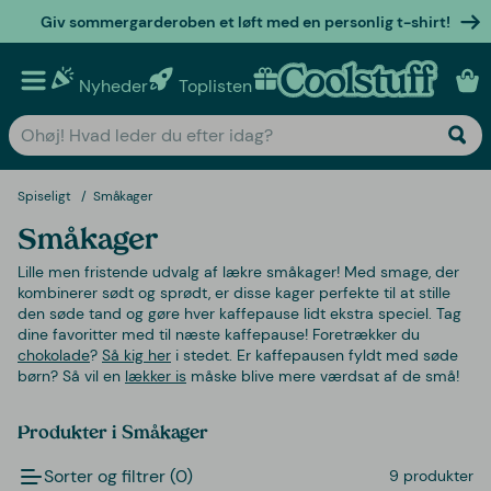
Giv sommergarderoben et løft med en personlig t-shirt!
Nyheder
Toplisten
Personlige gaver
Spiseligt
Småkager
Småkager
Lille men fristende udvalg af lækre småkager! Med smage, der
kombinerer sødt og sprødt, er disse kager perfekte til at stille
den søde tand og gøre hver kaffepause lidt ekstra speciel. Tag
dine favoritter med til næste kaffepause! Foretrækker du
chokolade
?
Så kig her
i stedet. Er kaffepausen fyldt med søde
børn? Så vil en
lækker is
måske blive mere værdsat af de små!
Produkter i Småkager
Sorter og filtrer (0)
9 produkter