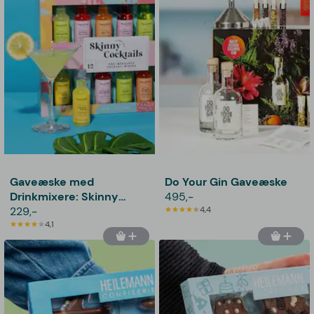
Gaveæske med
Do Your Gin Gaveæske
Drinkmixere: Skinny
495,-
Cocktails - Thoughtfully
229,-
4,4
4,1