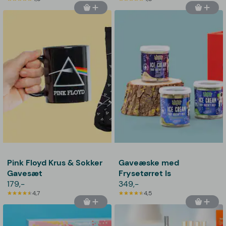
Pink Floyd Krus & Sokker
Gaveæske med
Gavesæt
Frysetørret Is
179,-
349,-
4,7
4,5