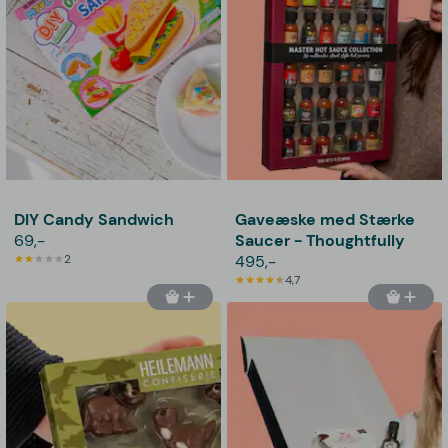
DIY Candy Sandwich
Gaveæske med Stærke
69,-
Saucer - Thoughtfully
2
495,-
4,7