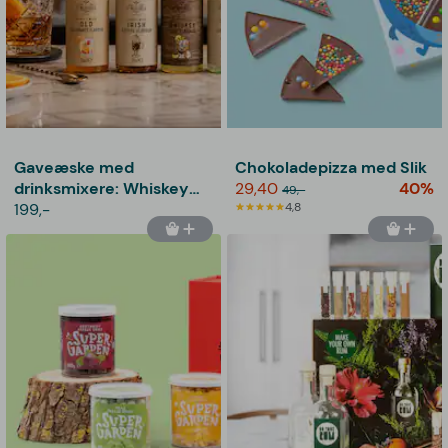
Gaveæske med
Chokoladepizza med Slik
drinksmixere: Whiskey
29,40
40%
49,-
cocktail mixers -
199,-
4,8
Thoughtfully