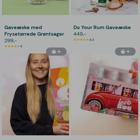
Gaveæske med
Do Your Rum Gaveæske
Frysetørrede Grøntsager
449,-
299,-
4,4
4