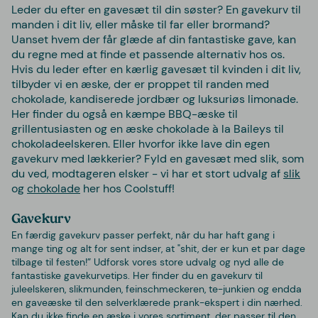
Leder du efter en gavesæt til din søster? En gavekurv til
manden i dit liv, eller måske til far eller brormand?
Uanset hvem der får glæde af din fantastiske gave, kan
du regne med at finde et passende alternativ hos os.
Hvis du leder efter en kærlig gavesæt til kvinden i dit liv,
tilbyder vi en æske, der er proppet til randen med
chokolade, kandiserede jordbær og luksuriøs limonade.
Her finder du også en kæmpe BBQ-æske til
grillentusiasten og en æske chokolade à la Baileys til
chokoladeelskeren. Eller hvorfor ikke lave din egen
gavekurv med lækkerier? Fyld en gavesæt med slik, som
du ved, modtageren elsker - vi har et stort udvalg af
slik
og
chokolade
her hos Coolstuff!
Gavekurv
En færdig gavekurv passer perfekt, når du har haft gang i
mange ting og alt for sent indser, at "shit, der er kun et par dage
tilbage til festen!” Udforsk vores store udvalg og nyd alle de
fantastiske gavekurvetips. Her finder du en gavekurv til
juleelskeren, slikmunden, feinschmeckeren, te-junkien og endda
en gaveæske til den selverklærede prank-ekspert i din nærhed.
Kan du ikke finde en æske i vores sortiment, der passer til den