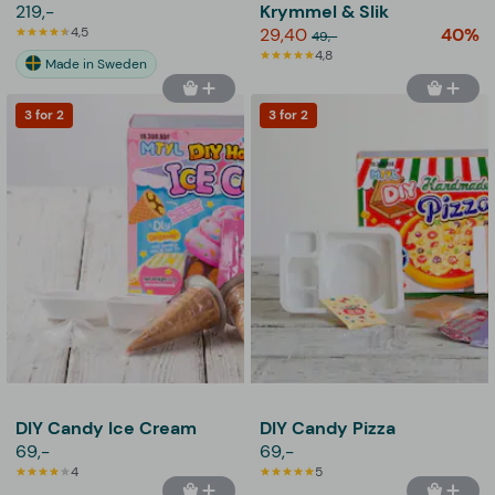
219,-
Krymmel & Slik
4,5
29,40
40%
49,-
4,8
Made in Sweden
3 for 2
3 for 2
DIY Candy Ice Cream
DIY Candy Pizza
69,-
69,-
4
5