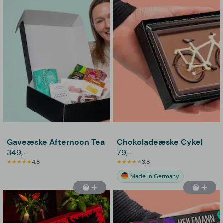
Gaveæske Afternoon Tea
Chokoladeæske Cykel
349,-
79,-
4,8
3,8
Made in Germany