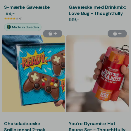
S-mærke Gaveæske
Gaveæske med Drinkmix:
199,-
Love Bug - Thoughtfully
4,1
189,-
Made in Sweden
Chokoladeæske
You're Dynamite Hot
Spillekonsol 2-pak
Sauce Set - Thoughtfully