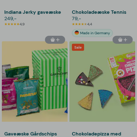
Indiana Jerky gaveæske
Chokoladeæske Tennis
249,-
79,-
4,9
4,4
Made in Germany
Sale
Gaveæske Gårdschips
Chokoladepizza med