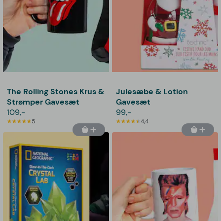
The Rolling Stones Krus &
Julesæbe & Lotion
Strømper Gavesæt
Gavesæt
109,-
99,-
5
4,4