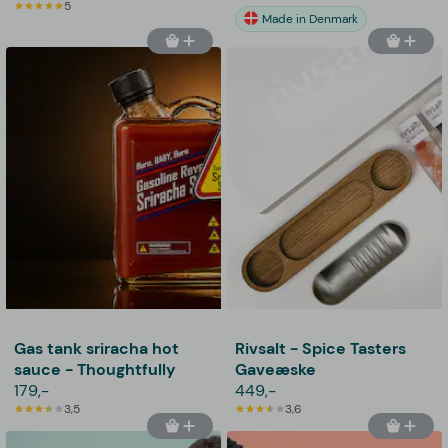
5
Made in Denmark
Gas tank sriracha hot
Rivsalt - Spice Tasters
sauce - Thoughtfully
Gaveæske
179,-
449,-
3,5
3,6