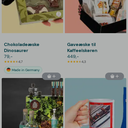
Chokoladeæske
Gaveæske til
Dinosaurer
Kaffeelskeren
79,-
449,-
4,7
4,3
Made in Germany