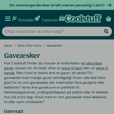
Giv sommergarderoben et løft med en personlig t-shirt!
Nyheder
Toplisten
Personlige gaver
Gaver
Gaver efter tema
Gaveæsker
Gaveæsker
Hos Coolstuff finder du masser af anderledes og
luksuriøse
gaver
, uanset om du leder efter en
gave til ham
eller en
gave til
hende
. Men hvad er bedre end en gave i en æske? En
gaveæske med mange gaver selvfølgelig! Hvem ville ikke blive
glad for en stor gavepakke, der indeholder flere gadgets eller
lækkerier? Vores fine gavekurve er perfekte til
fødselsdagsbarnet, yndlingskollegaen på jobbet eller til elskede
mor på mors dag. Hvad med en stor gaveæske med lækkerier,
te eller varm chokolade?
Gavesæt