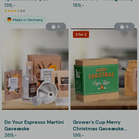
139,-
189,-
4,4
Made in Germany
3 for 2
Do Your Espresso Martini
Grower's Cup Merry
Gaveæske
Christmas Gaveæske
389,-
med Kaffe
199,-