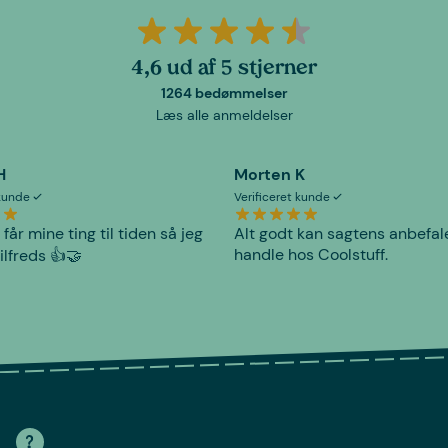
4,6 ud af 5 stjerner
1264 bedømmelser
Læs alle anmeldelser
H
Morten K
 kunde
Verificeret kunde
 får mine ting til tiden så jeg
Alt godt kan sagtens anbefal
handle hos Coolstuff.
tilfreds 👍🤝