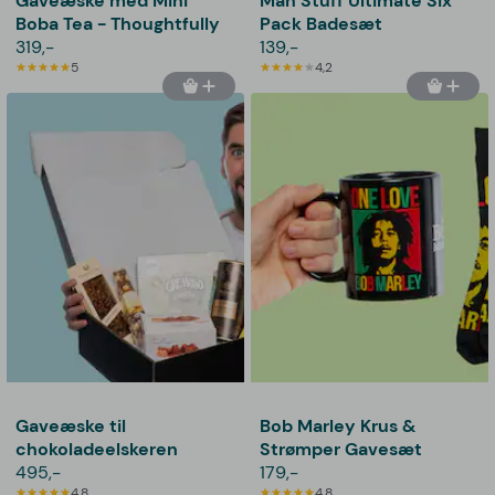
Gaveæske med Mini
Man Stuff Ultimate Six
Boba Tea - Thoughtfully
Pack Badesæt
319,-
139,-
5
4,2
Gaveæske til
Bob Marley Krus &
chokoladeelskeren
Strømper Gavesæt
495,-
179,-
4,8
4,8