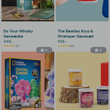
Do Your Whisky
The Beatles Krus &
Gaveæske
Strømper Gavesæt
449,-
109,-
4,7
4,9