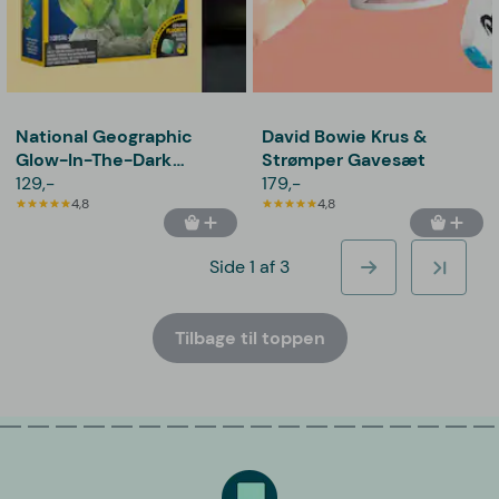
National Geographic
David Bowie Krus &
Glow-In-The-Dark
Strømper Gavesæt
Crystal Lab
129,-
179,-
4,8
4,8
Side 1 af 3
Tilbage til toppen