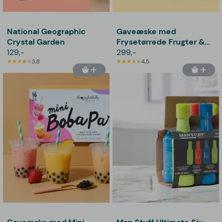
National Geographic
Gaveæske med
Crystal Garden
Frysetørrede Frugter &
129,-
Bær
299,-
3,8
4,5