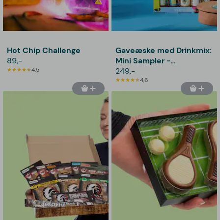
Hot Chip Challenge
Gaveæske med Drinkmix:
89,-
Mini Sampler -
4,5
Thoughtfully
249,-
4,6