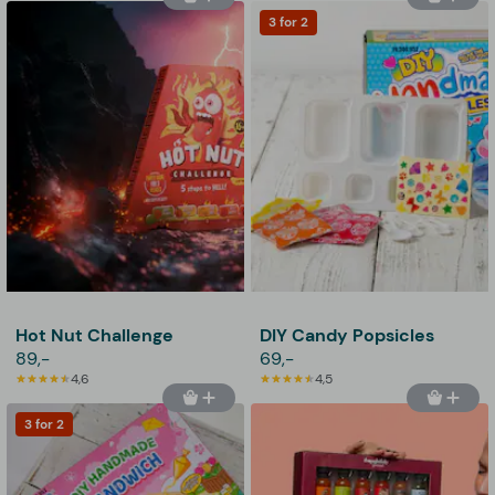
3 for 2
Hot Nut Challenge
DIY Candy Popsicles
89,-
69,-
4,6
4,5
3 for 2