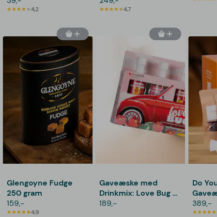
39,-
249,-
4,2
4,7
Glengoyne Fudge
Gaveæske med
Do Your
250 gram
Drinkmix: Love Bug -
Gaveæ
159,-
Thoughtfully
189,-
389,-
4,9