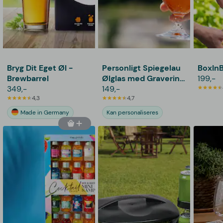
Bryg Dit Eget Øl -
Personligt Spiegelau
BoxInB
Brewbarrel
Ølglas med Gravering
199,-
349,-
- Bogstav & Navn
149,-
4,3
4,7
Made in Germany
Kan personaliseres