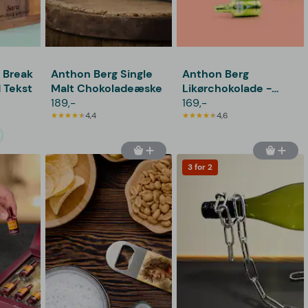
t Break
Anthon Berg Single
Anthon Berg
 Tekst
Malt Chokoladeæske
Likørchokolade -
189,-
Cocktails
169,-
4,4
4,6
3 for 2