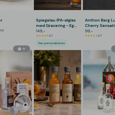
er
Spiegelau IPA-ølglas
Anthon Berg L
med Gravering - Egen
Cherry Sensat
4,6
Tekst
149,-
99,-
4,7
4,7
Kan personaliseres