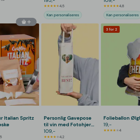
Tekst
195,-
109,-
4,5
4,8
Kan personaliseres
Kan personaliseres
3 for 2
 Italian Spritz
Personlig Gavepose
Folieballon Ølg
ske
til vin med Fotohjerte
19,-
& Tekst
109,-
4
5
4,2