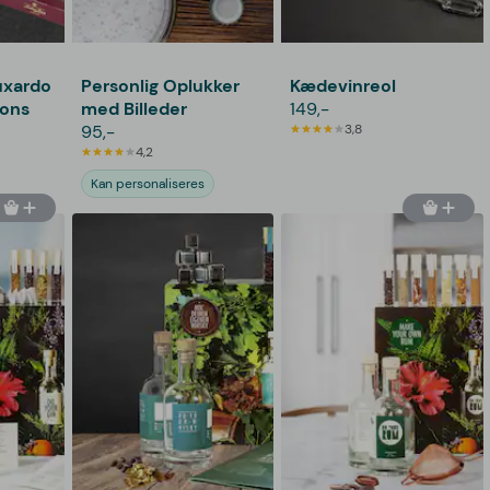
uxardo
Personlig Oplukker
Kædevinreol
ions
med Billeder
149,-
95,-
3,8
4,2
Kan personaliseres