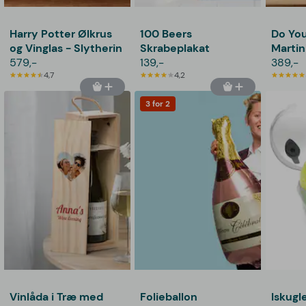
Harry Potter Ølkrus
100 Beers
Do You
og Vinglas - Slytherin
Skrabeplakat
Marti
579,-
139,-
389,-
4,7
4,2
3 for 2
Vinlåda i Træ med
Folieballon
Iskugl