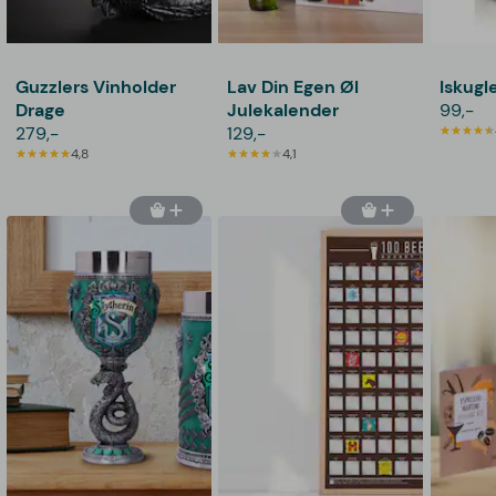
Guzzlers Vinholder
Lav Din Egen Øl
Iskugl
Drage
Julekalender
99,-
279,-
129,-
4,8
4,1