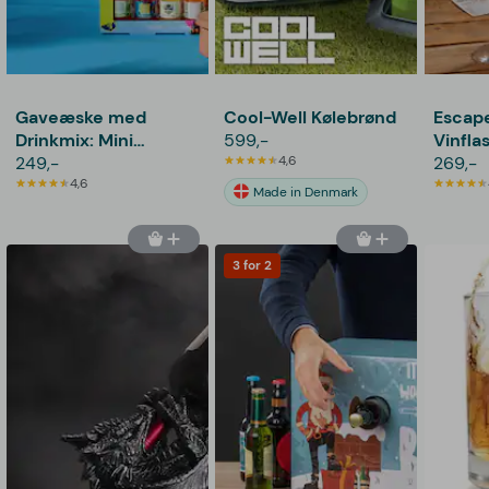
Gaveæske med
Cool-Well Kølebrønd
Escape
Drinkmix: Mini
599,-
Vinfla
Sampler -
249,-
4,6
269,-
Thoughtfully
4,6
Made in Denmark
3 for 2