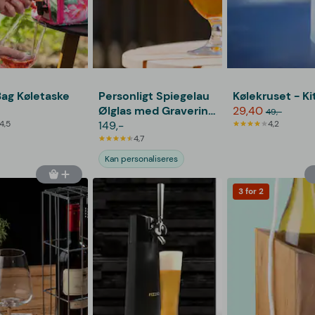
ag Køletaske
Personligt Spiegelau
Kølekruset - K
Ølglas med Gravering
29,40
49,-
4,5
- Bogstav, Navn &
149,-
4,2
Krans
4,7
Kan personaliseres
3 for 2