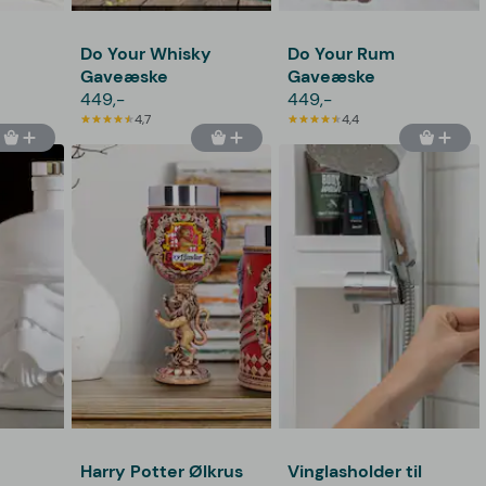
Do Your Whisky
Do Your Rum
Gaveæske
Gaveæske
449,-
449,-
4,7
4,4
Harry Potter Ølkrus
Vinglasholder til