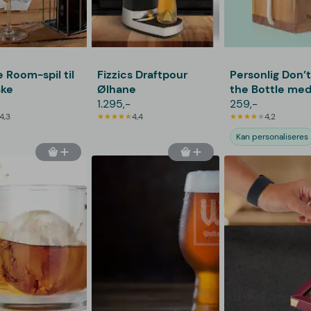
 Room-spil til
Fizzics Draftpour
Personlig Don’
ske
Ølhane
the Bottle med
1.295,-
259,-
4,3
4,4
4,2
Kan personaliseres