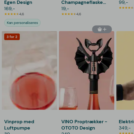
Egen Design
Champagneflaske
99,-
169,-
Rosé
19,-
4,6
4,6
Kan personaliseres
3 for 2
Vinprop med
VINO Proptrækker -
Elektri
Luftpumpe
OTOTO Design
349,-