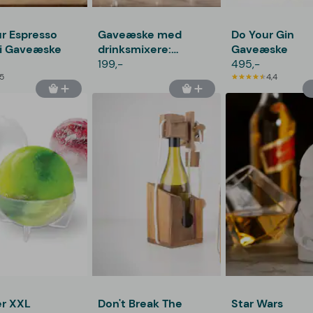
r Espresso
Gaveæske med
Do Your Gin
ni Gaveæske
drinksmixere:
Gaveæske
Whiskey cocktail
199,-
495,-
5
mixers - Thoughtfully
4,4
er XXL
Don't Break The
Star Wars