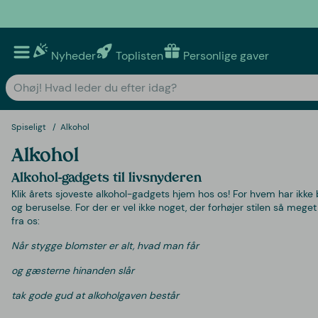
Nyheder
Toplisten
Personlige gaver
Spiseligt
Alkohol
Alkohol
Alkohol-gadgets til livsnyderen
Klik årets sjoveste alkohol-gadgets hjem hos os! For hvem har ikke b
og beruselse. For der er vel ikke noget, der forhøjer stilen så m
fra os:
Når stygge blomster er alt, hvad man får
og gæsterne hinanden slår
tak gode gud at alkoholgaven består