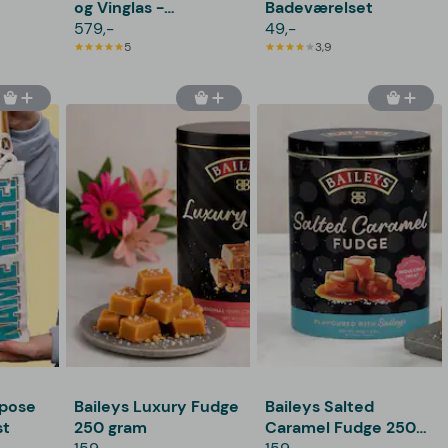
og Vinglas -
Badeværelset
Gryffindor
579,-
49,-
5
3,9
epose
Baileys Luxury Fudge
Baileys Salted
st
250 gram
Caramel Fudge 250