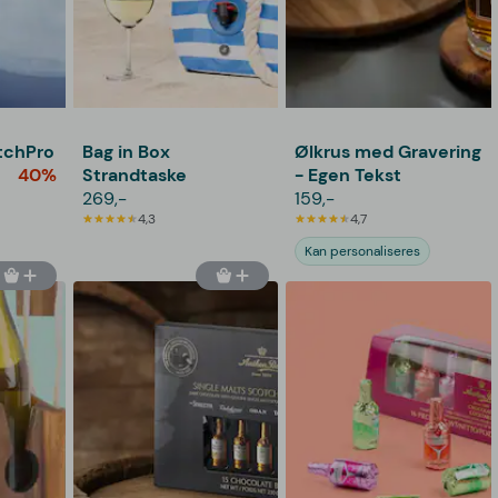
itchPro
Bag in Box
Ølkrus med Gravering
40%
Strandtaske
- Egen Tekst
269,-
159,-
4,3
4,7
Kan personaliseres