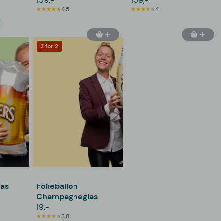
159,-
gram
159,-
4,5
4
3 for 2
las
Folieballon
Champagneglas
19,-
3,8