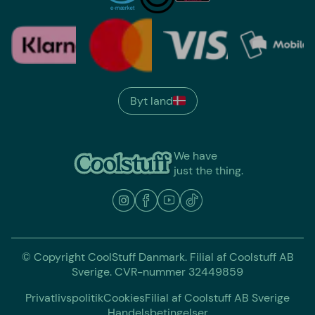
Byt land
We have
just the thing.
© Copyright CoolStuff Danmark. Filial af Coolstuff AB
Sverige. CVR-nummer 32449859
Privatlivspolitik
Cookies
Filial af Coolstuff AB Sverige
Handelsbetingelser