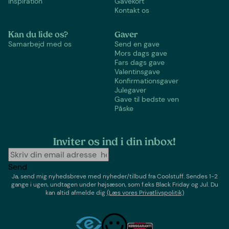
Inspiration
Gavekort
Kontakt os
Kan du lide os?
Gaver
Samarbejd med os
Send en gave
Mors dags gave
Fars dags gave
Valentinsgave
Konfirmationsgaver
Julegaver
Gave til bedste ven
Påske
Inviter os ind i din inbox!
Send
Ja, send mig nyhedsbreve med
nyheder/tilbud
fra
Coolstuff
. Sendes 1-2
gange i ugen,
undtagen under højsæson, som f.eks Black Friday og Jul
. Du
kan altid afmelde dig
(Læs vores Privatlivspolitik)