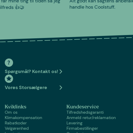
 får mine ting til tiden så jeg
Alt godt kan sagtens anbefal
handle hos Coolstuff.
tilfreds 👍🤝
Spørgsmål? Kontakt os!
Vores Storsælgere
Kviklinks
Kundeservice
Om os
Tilfredshedsgaranti
Klimakompensation
Anmeld retur/reklamation
Rabatkoder
Levering
Velgørenhed
Firmabestillinger