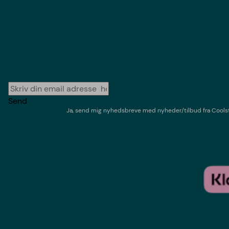
Send
Ja, send mig nyhedsbreve med
nyheder/tilbud
fra
Cools