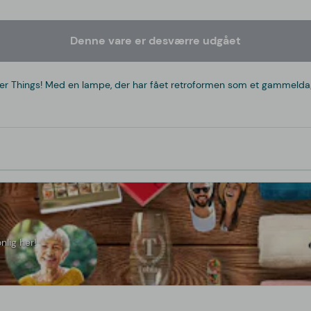
Denne vare er desværre udgået
ranger Things! Med en lampe, der har fået retroformen som et gammeld
nlig her!