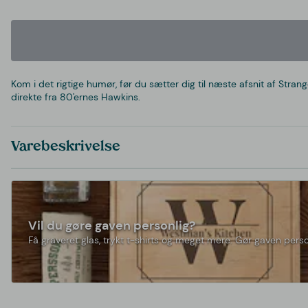
Kom i det rigtige humør, før du sætter dig til næste afsnit af St
direkte fra 80'ernes Hawkins.
Varebeskrivelse
Vil du gøre gaven personlig?
Få graveret glas, trykt t-shirts og meget mere. Gør gaven perso