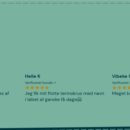
Helle K
Vibeke
Verificeret kunde
Verificere
es af
Jeg fik mit flotte termokrus med navn
Meget be
i løbet af ganske få dage🤗