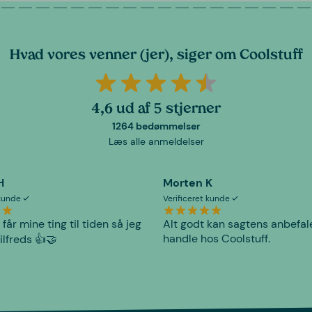
Hvad vores venner (jer), siger om Coolstuff
4,6 ud af 5 stjerner
1264 bedømmelser
Læs alle anmeldelser
H
Morten K
 kunde
Verificeret kunde
 får mine ting til tiden så jeg
Alt godt kan sagtens anbefal
handle hos Coolstuff.
tilfreds 👍🤝