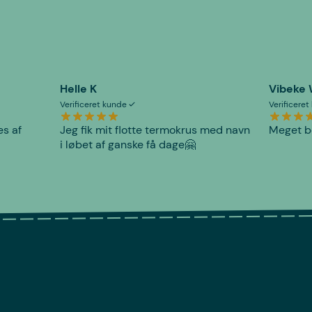
Helle K
Vibeke
Verificeret kunde
Verificere
es af
Jeg fik mit flotte termokrus med navn
Meget be
i løbet af ganske få dage🤗