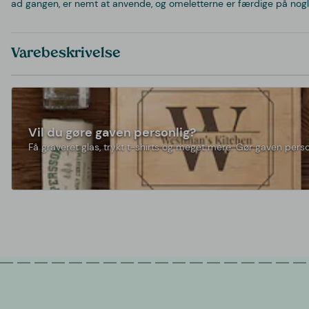
ad gangen, er nemt at anvende, og omeletterne er færdige på nogl
Varebeskrivelse
Vil du gøre gaven personlig?
Få graveret glas, trykt t-shirts og meget mere. Gør gaven perso