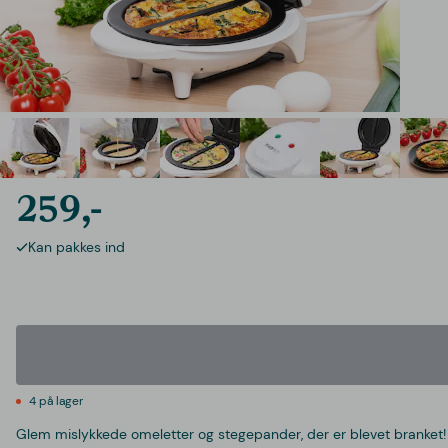
259,-
Kan pakkes ind
4 på lager
Glem mislykkede omeletter og stegepander, der er blevet branket! Kit