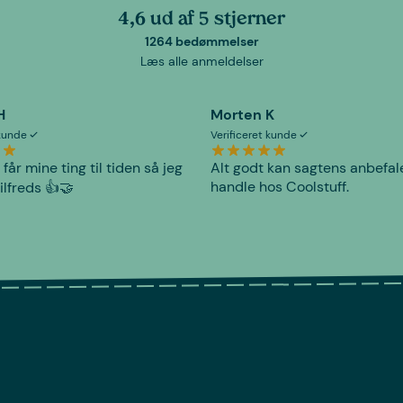
4,6 ud af 5 stjerner
1264 bedømmelser
Læs alle anmeldelser
H
Morten K
 kunde
Verificeret kunde
 får mine ting til tiden så jeg
Alt godt kan sagtens anbefal
handle hos Coolstuff.
tilfreds 👍🤝