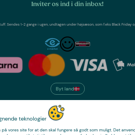
Inviter os ind i din inbox!
tuff
. Sendes 1-2 gange i ugen,
undtagen under højsæson, som f.eks Black Friday o
Byt land
We have
ignende teknologier
just the thing.
 på vores site for at den skal fungere så godt som muligt. Det anvende