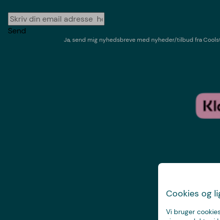
Send
Ja, send mig nyhedsbreve med
nyheder/tilbud
fra
Cools
Cookies og l
Vi bruger cookies