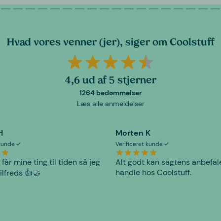
Hvad vores venner (jer), siger om Coolstuff
4,6 ud af 5 stjerner
1264 bedømmelser
Læs alle anmeldelser
H
Morten K
 kunde
Verificeret kunde
 får mine ting til tiden så jeg
Alt godt kan sagtens anbefal
handle hos Coolstuff.
tilfreds 👍🤝