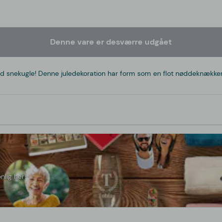
Denne vare er desværre udgået
ld snekugle! Denne juledekoration har form som en flot nøddeknækker, 
nlig her!