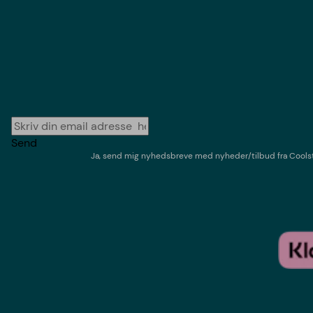
Send
Ja, send mig nyhedsbreve med
nyheder/tilbud
fra
Cools