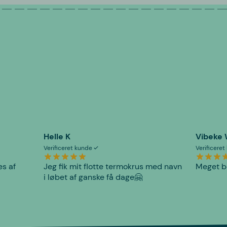
Helle K
Vibeke
Verificeret kunde
Verificere
es af
Jeg fik mit flotte termokrus med navn
Meget be
i løbet af ganske få dage🤗