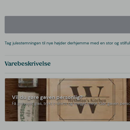
Tag julestemningen til nye højder derhjemme med en stor og stilfu
Varebeskrivelse
Vil du gøre gaven personlig?
Få graveret glas, trykt t-shirts og meget mere. Gør gaven perso