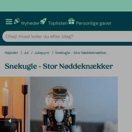
Nyheder
Toplisten
Personlige gaver
Højtider
Jul
Julepynt
Snekugle - Stor Nøddeknækker
Snekugle - Stor Nøddeknækker