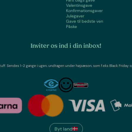
Fars dags gave
Valentinsgave
Konfirmationsgaver
Julegaver
Gave til bedste ven
Påske
Inviter os ind i din inbox!
tuff
. Sendes 1-2 gange i ugen,
undtagen under højsæson, som f.eks Black Friday o
Byt land