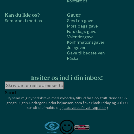
Kontakt os
Kan du lide os?
Gaver
Samarbejd med os
Send en gave
Mors dags gave
Fars dags gave
Valentinsgave
Konfirmationsgaver
Julegaver
Gave til bedste ven
Påske
Inviter os ind i din inbox!
Send
Ja, send mig nyhedsbreve med
nyheder/tilbud
fra
Coolstuff
. Sendes 1-2
gange i ugen,
undtagen under højsæson, som f.eks Black Friday og Jul
. Du
kan altid afmelde dig
(Læs vores Privatlivspolitik)