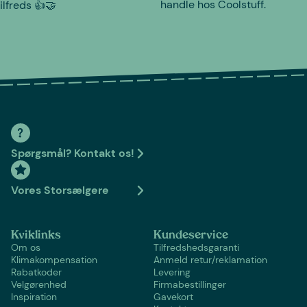
handle hos Coolstuff.
tilfreds 👍🤝
Spørgsmål? Kontakt os!
Vores Storsælgere
Kviklinks
Kundeservice
Om os
Tilfredshedsgaranti
Klimakompensation
Anmeld retur/reklamation
Rabatkoder
Levering
Velgørenhed
Firmabestillinger
Inspiration
Gavekort