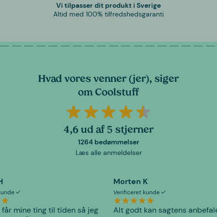
Vi tilpasser dit produkt i Sverige
Altid med 100% tilfredshedsgaranti
Hvad vores venner (jer), siger
om Coolstuff
4,6 ud af 5 stjerner
1264 bedømmelser
Læs alle anmeldelser
H
Morten K
 kunde
Verificeret kunde
 får mine ting til tiden så jeg
Alt godt kan sagtens anbefal