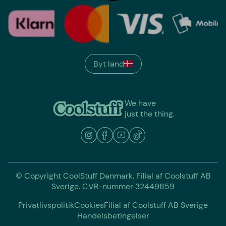
Byt land
We have
just the thing.
© Copyright CoolStuff Danmark. Filial af Coolstuff AB
Sverige. CVR-nummer 32449859
Privatlivspolitik
Cookies
Filial af Coolstuff AB Sverige
Handelsbetingelser