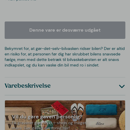
Denne vare er desværre udgået
Bekymret for, at gør-det-selv-bilvasken ridser bilen? Der er altid
en risiko for, at personen før dig har skrubbet bilens snavsede
fælge, men med dette betræk til bilvaskebørsten er alt snavs
indkapslet, og du kan vaske din bil med ro i sindet.
Varebeskrivelse
Vil du gøre gaven personlig?
Få graveret glas, trykt t-shirts og meget
mere. Gør gaven personlig her!