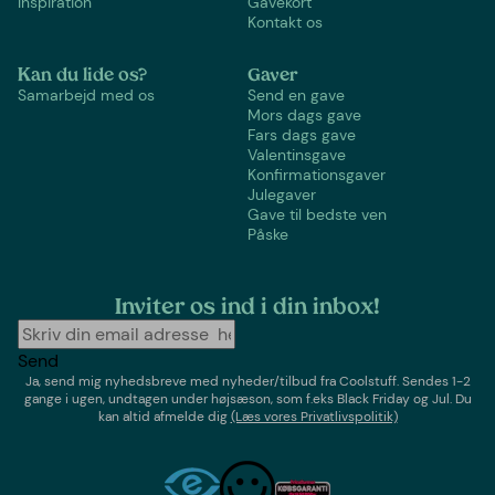
Inspiration
Gavekort
Kontakt os
Kan du lide os?
Gaver
Samarbejd med os
Send en gave
Mors dags gave
Fars dags gave
Valentinsgave
Konfirmationsgaver
Julegaver
Gave til bedste ven
Påske
Inviter os ind i din inbox!
Send
Ja, send mig nyhedsbreve med
nyheder/tilbud
fra
Coolstuff
. Sendes 1-2
gange i ugen,
undtagen under højsæson, som f.eks Black Friday og Jul
. Du
kan altid afmelde dig
(Læs vores Privatlivspolitik)