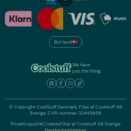
Byt land
We have
just the thing.
© Copyright CoolStuff Danmark. Filial af Coolstuff AB
Sverige. CVR-nummer 32449859
Privatlivspolitik
Cookies
Filial af Coolstuff AB Sverige
Handelsbetingelser