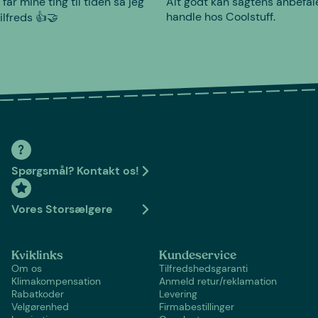
 får mine ting til tiden så jeg
Alt godt kan sagtens anbefal
handle hos Coolstuff.
tilfreds 👍🤝
Spørgsmål? Kontakt os!
Vores Storsælgere
Kviklinks
Kundeservice
Om os
Tilfredshedsgaranti
Klimakompensation
Anmeld retur/reklamation
Rabatkoder
Levering
Velgørenhed
Firmabestillinger