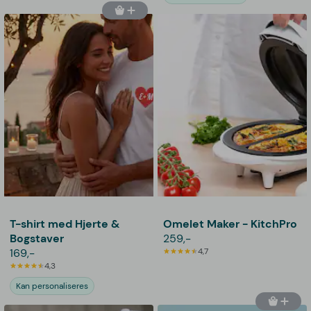
T-shirt med Hjerte &
Omelet Maker - KitchPro
Bogstaver
259,-
169,-
4,7
4,3
Kan personaliseres