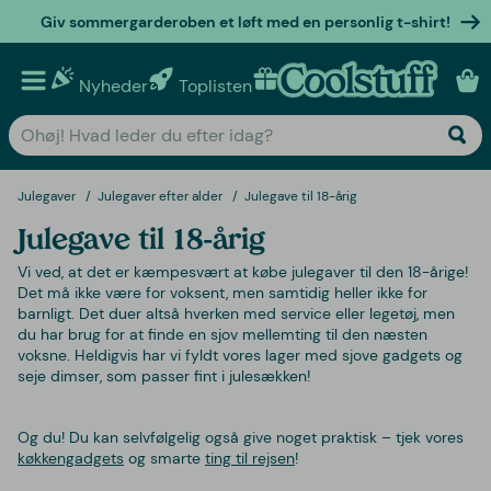
Giv sommergarderoben et løft med en personlig t-shirt!
Nyheder
Toplisten
Personlige gaver
Julegaver
Julegaver efter alder
Julegave til 18-årig
Julegave til 18-årig
Vi ved, at det er kæmpesvært at købe julegaver til den 18-årige!
Det må ikke være for voksent, men samtidig heller ikke for
barnligt. Det duer altså hverken med service eller legetøj, men
du har brug for at finde en sjov mellemting til den næsten
voksne. Heldigvis har vi fyldt vores lager med sjove gadgets og
seje dimser, som passer fint i julesækken!
Og du! Du kan selvfølgelig også give noget praktisk – tjek vores
køkkengadgets
og smarte
ting til rejsen
!