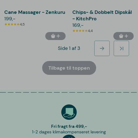
Cane Massager - Zenkuru
Chips- & Dobbelt Dipskål
199,-
- KitchPro
4,5
169,-
4,4
Side 1 af 3
Tilbage til toppen
Fri fragt fra 499,-
1-2 dages klimakompenseret levering