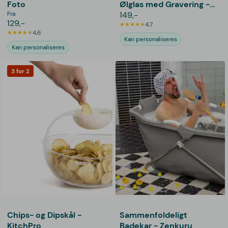
Foto
Ølglas med Gravering -
Fra
Bogstav & Navn
149,-
129,-
4,7
4,6
Kan personaliseres
Kan personaliseres
3 for 2
Chips- og Dipskål -
Sammenfoldeligt
KitchPro
Badekar - Zenkuru