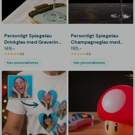
Personligt Spiegelau
Personligt Spiegelau
Drinkglas med Gravering
Champagneglas med
- Egen Tekst
149,-
Gravering - Egen Tekst
195,-
4,8
4,6
Kan personaliseres
Kan personaliseres