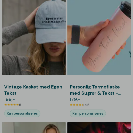
Vintage Kasket med Egen
Personlig Termoflaske
Tekst
med Sugrør & Tekst -
199,-
600 ml
179,-
5
4,5
Kan personaliseres
Kan personaliseres