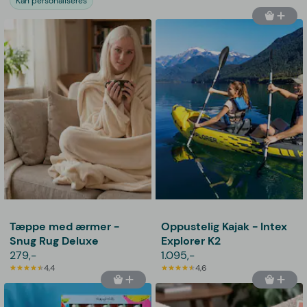
Kan personaliseres
Tæppe med ærmer -
Oppustelig Kajak - Intex
Snug Rug Deluxe
Explorer K2
279,-
1.095,-
4,4
4,6