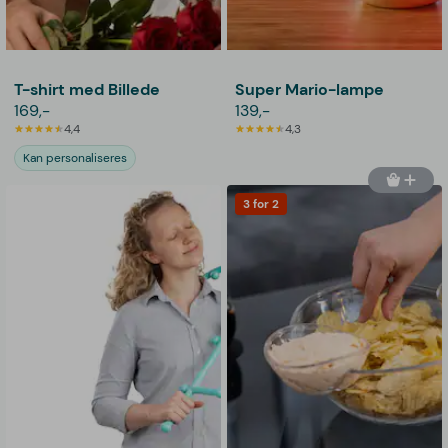
T-shirt med Billede
Super Mario-lampe
169,-
139,-
4,4
4,3
Kan personaliseres
3 for 2