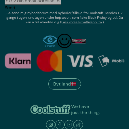
Send
Ja, send mig nyhedsbreve med
nyheder/tilbud
fra
Coolstuff
. Sendes 1-2
gange i ugen,
undtagen under højsæson, som f.eks Black Friday og Jul
. Du
kan altid afmelde dig
(Læs vores Privatlivspolitik)
Byt land
We have
just the thing.