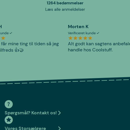
1264 bedømmelser
Læs alle anmeldelser
H
Morten K
 kunde
Verificeret kunde
 får mine ting til tiden så jeg
Alt godt kan sagtens anbefal
handle hos Coolstuff.
tilfreds 👍🤝
Spørgsmål? Kontakt os!
Vores Storsælgere