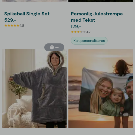
Spikeball Single Set
Personlig Julestrømpe
529,-
med Tekst
4,8
129,-
3,7
Kan personaliseres