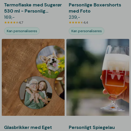
Termoflaske med Sugerør
Personlige Boxershorts
530 ml - Personlig
med Foto
Gravering
169,-
239,-
4,7
4,4
Kan personaliseres
Kan personaliseres
Glasbrikker med Eget
Personligt Spiegelau