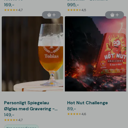
169,-
995,-
4,7
4,5
Personligt Spiegelau
Hot Nut Challenge
Ølglas med Gravering -
89,-
Bogstav, Navn & Krans
149,-
4,6
4,7