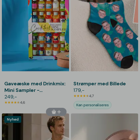
Gaveæske med Drinkmix:
Strømper med Billede
Mini Sampler -
179,-
Thoughtfully
249,-
4,7
4,6
Kan personaliseres
Nyhed