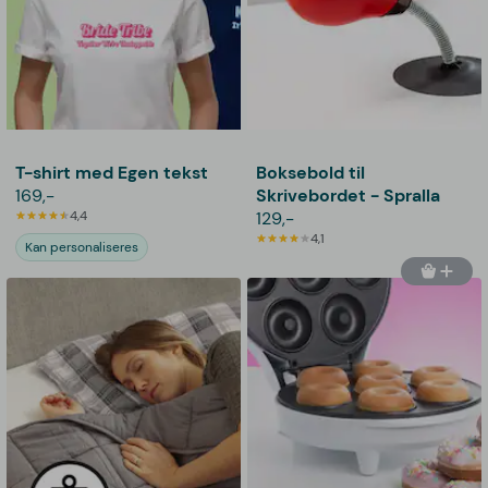
T-shirt med Egen tekst
Boksebold til
169,-
Skrivebordet - Spralla
4,4
129,-
4,1
Kan personaliseres