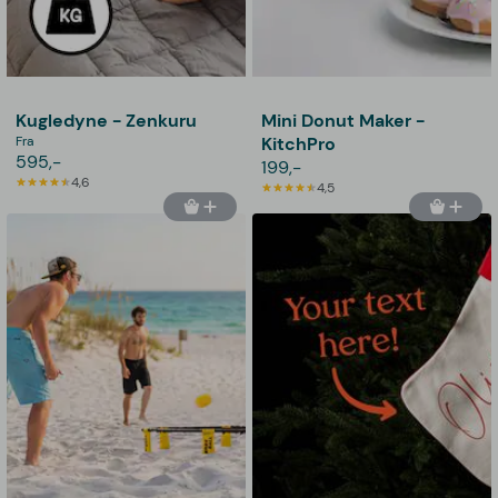
Kugledyne - Zenkuru
Mini Donut Maker -
Fra
KitchPro
595,-
199,-
4,6
4,5