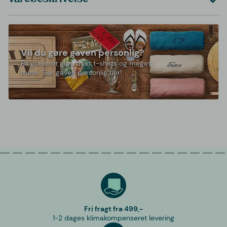
Vil du gøre gaven personlig?
Få graveret glas, trykt t-shirts og meget
mere. Gør gaven personlig her!
Fri fragt fra 499,-
1-2 dages klimakompenseret levering