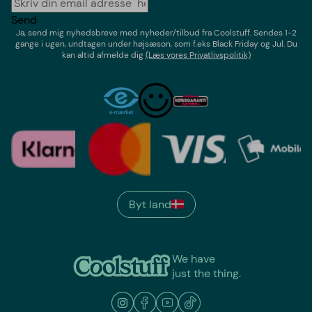
Send
Ja, send mig nyhedsbreve med
nyheder/tilbud
fra
Coolstuff
. Sendes 1-2
gange i ugen,
undtagen under højsæson, som f.eks Black Friday og Jul
. Du
kan altid afmelde dig
(Læs vores Privatlivspolitik)
Byt land
We have
just the thing.