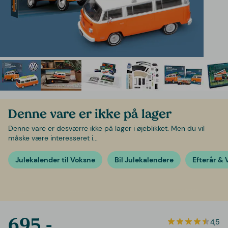
Denne vare er ikke på lager
Denne vare er desværre ikke på lager i øjeblikket. Men du vil
måske være interesseret i...
Julekalender til Voksne
Bil Julekalendere
Efterår & 
695,-
4,5