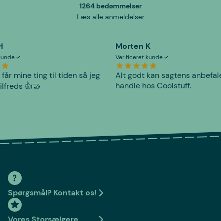
1264 bedømmelser
Læs alle anmeldelser
H
Morten K
 kunde
Verificeret kunde
 får mine ting til tiden så jeg
Alt godt kan sagtens anbefal
handle hos Coolstuff.
tilfreds 👍🤝
Spørgsmål? Kontakt os!
Vores Storsælgere