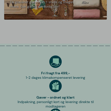
Få graveret glas, trykt t-shirts og meget
mere. Gør gaven personlig her!
Fri fragt fra 499,-
1-2 dages klimakompenseret levering
Gaver - ordnet og klart
Indpakning, personligt kort og levering direkte til
modtageren