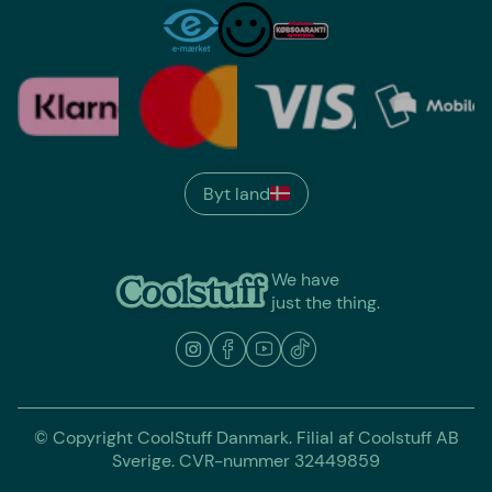
Byt land
We have
just the thing.
© Copyright CoolStuff Danmark. Filial af Coolstuff AB
Sverige. CVR-nummer 32449859