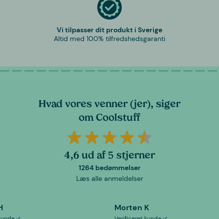
Vi tilpasser dit produkt i Sverige
Altid med 100% tilfredshedsgaranti
Hvad vores venner (jer), siger
om Coolstuff
4,6 ud af 5 stjerner
1264 bedømmelser
Læs alle anmeldelser
H
Morten K
 kunde
Verificeret kunde