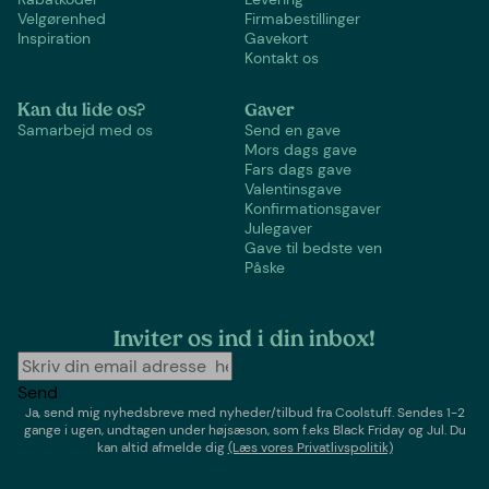
Velgørenhed
Firmabestillinger
Inspiration
Gavekort
Kontakt os
Kan du lide os?
Gaver
Samarbejd med os
Send en gave
Mors dags gave
Fars dags gave
Valentinsgave
Konfirmationsgaver
Julegaver
Gave til bedste ven
Påske
Inviter os ind i din inbox!
Send
Ja, send mig nyhedsbreve med
nyheder/tilbud
fra
Coolstuff
. Sendes 1-2
gange i ugen,
undtagen under højsæson, som f.eks Black Friday og Jul
. Du
kan altid afmelde dig
(Læs vores Privatlivspolitik)