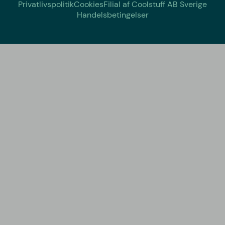
Privatlivspolitik
Cookies
Filial af Coolstuff AB Sverige
Handelsbetingelser