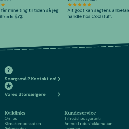
 får mine ting til tiden så jeg
Alt godt kan sagtens anbefal
handle hos Coolstuff.
tilfreds 👍🤝
Spørgsmål? Kontakt os!
Vores Storsælgere
Kviklinks
Kundeservice
Om os
Tilfredshedsgaranti
Klimakompensation
Anmeld retur/reklamation
Rabatkoder
Levering