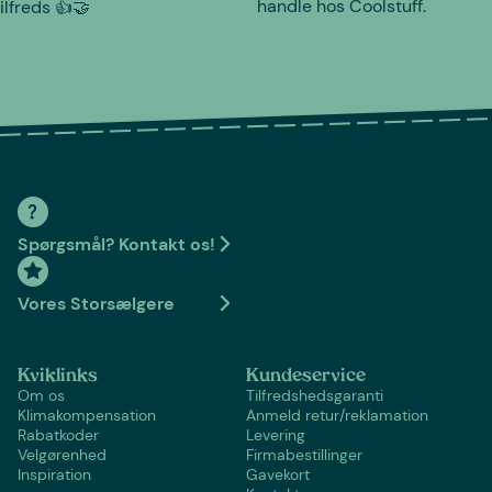
handle hos Coolstuff.
tilfreds 👍🤝
Spørgsmål? Kontakt os!
Vores Storsælgere
Kviklinks
Kundeservice
Om os
Tilfredshedsgaranti
Klimakompensation
Anmeld retur/reklamation
Rabatkoder
Levering
Velgørenhed
Firmabestillinger
Inspiration
Gavekort