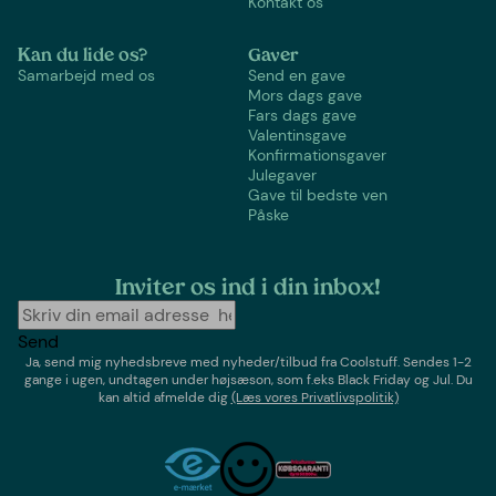
Kontakt os
Kan du lide os?
Gaver
Samarbejd med os
Send en gave
Mors dags gave
Fars dags gave
Valentinsgave
Konfirmationsgaver
Julegaver
Gave til bedste ven
Påske
Inviter os ind i din inbox!
Send
Ja, send mig nyhedsbreve med
nyheder/tilbud
fra
Coolstuff
. Sendes 1-2
gange i ugen,
undtagen under højsæson, som f.eks Black Friday og Jul
. Du
kan altid afmelde dig
(Læs vores Privatlivspolitik)