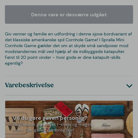
Denne vare er desværre udgået
Giv venner og familie en udfordring i denne sjove bordvariant af
det klassiske amerikanske spil Cornhole Game! I Spralla Mini
Cornhole Game gælder det om at skyde små sandposer mod
modstandernes mål ved hjælp af de indbyggede katapulter.
Først til 20 point vinder – hvor gode er dine katapult-skills
egentlig?
Varebeskrivelse
Vil du gøre gaven personlig?
Få graveret glas, trykt t-shirts og meget
mere. Gør gaven personlig her!