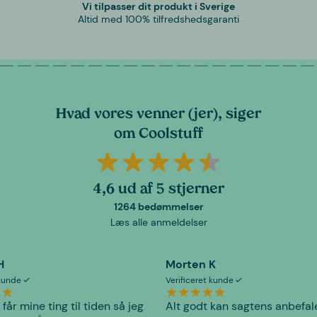
Vi tilpasser dit produkt i Sverige
Altid med 100% tilfredshedsgaranti
Hvad vores venner (jer), siger
om Coolstuff
4,6 ud af 5 stjerner
1264 bedømmelser
Læs alle anmeldelser
H
Morten K
 kunde
Verificeret kunde
 får mine ting til tiden så jeg
Alt godt kan sagtens anbefal