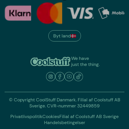
Byt land
We have
just the thing.
© Copyright CoolStuff Danmark. Filial af Coolstuff AB
Sverige. CVR-nummer 32449859
Privatlivspolitik
Cookies
Filial af Coolstuff AB Sverige
Handelsbetingelser