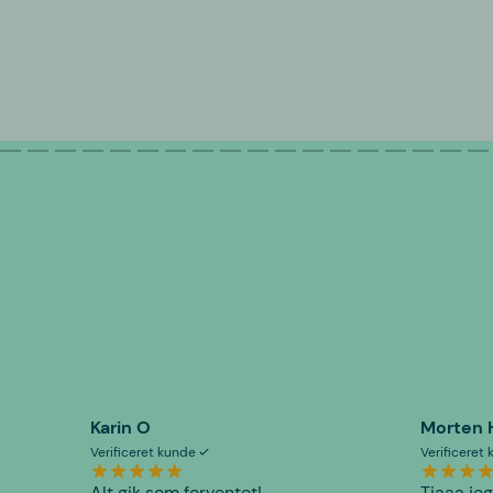
Karin O
Morten 
Verificeret kunde
Verificeret
Alt gik som forventet!
Tjaaa jeg