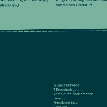
handle hos Coolstuff.
tilfreds 👍🤝
Kundeservice
Tilfredshedsgaranti
Anmeld retur/reklamation
Levering
Firmabestillinger
Gavekort