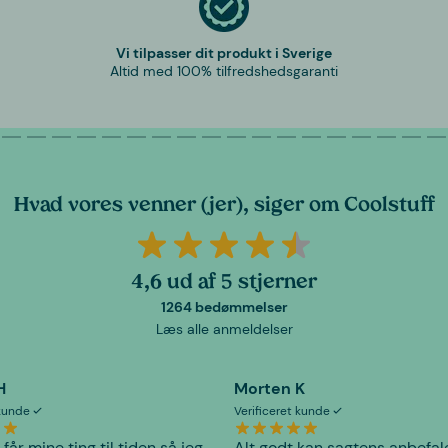
Vi tilpasser dit produkt i Sverige
Altid med 100% tilfredshedsgaranti
Hvad vores venner (jer), siger om Coolstuff
4,6 ud af 5 stjerner
1264 bedømmelser
Læs alle anmeldelser
H
Morten K
 kunde
Verificeret kunde
 får mine ting til tiden så jeg
Alt godt kan sagtens anbefal