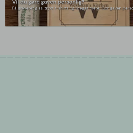
Vil du gøre gaven personlig?
Få graveret glas, trykt t-shirts og meget mere. Gør gaven perso