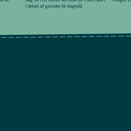
i løbet af ganske få dage🤗