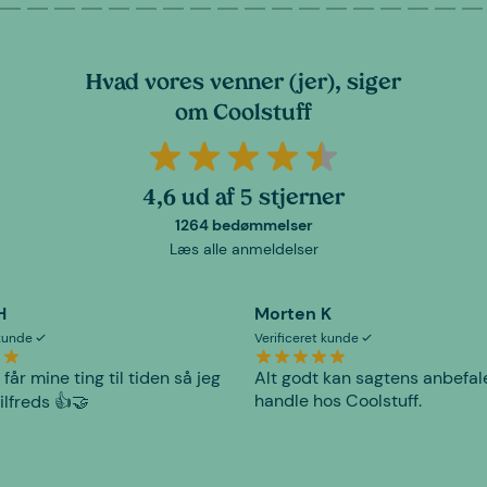
Hvad vores venner (jer), siger
om Coolstuff
4,6 ud af 5 stjerner
1264 bedømmelser
Læs alle anmeldelser
H
Morten K
 kunde
Verificeret kunde
 får mine ting til tiden så jeg
Alt godt kan sagtens anbefal
handle hos Coolstuff.
tilfreds 👍🤝