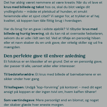
Det har aldrig været nemmere at være kreativ. Når du vil lave et
krus med billede og tekst
hos os, skal du blot vælge dit
yndlingsfoto – måske et pletskud af hunden, et smukt
ferieminde eller et sjovt citat? Vi sørger for, at trykket er af høj
kvalitet, så koppen kan tåle flittig brug i hverdagen.
Har du brug for en gave i sidste øjeblik? Vi tilbyder
krus med
billede og hurtig levering
, så du kan nå at overraske fødselaren,
selvom du er ude i lidt sen tid. Ved at tilføje en personlig hilsen
eller et navn skaber du en unik gave, der virkelig skiller sig ud fra
mængden.
Den perfekte gave til enhver anledning
Et fotokrus er en klassiker af en grund. Det er en personlig gave,
der passer til alle, uanset alder eller interesser:
Til bedsteforældre:
Et krus med billede af børnebørnene er en
sikker vinder hver gang.
Til kollegaen:
Undgå "kop-forvirring" på kontoret – med dit eget
ansigt på koppen er der ingen tvivl om, hvem kaffen tilhører!
Som værtindegave:
Mere personligt end en blomst, og noget
der skaber glæde hver eneste morgen.