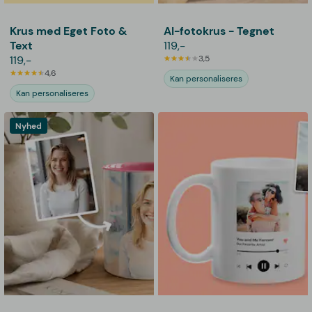
Krus med Eget Foto &
AI-fotokrus - Tegnet
Text
119,-
119,-
3,5
4,6
Kan personaliseres
Kan personaliseres
Nyhed