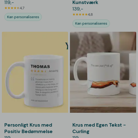
119,-
Kunstværk
4,7
139,-
4,8
Kan personaliseres
Kan personaliseres
Personligt Krus med
Krus med Egen Tekst -
Positiv Bedømmelse
Curling
119,-
119,-