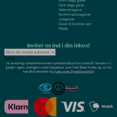
Mors dags gave
Fars dags gave
Valentinsgave
Konfirmationsgaver
Julegaver
Gave til bedste ven
Påske
Inviter os ind i din inbox!
Send
Ja, send mig nyhedsbreve med
nyheder/tilbud
fra
Coolstuff
. Sendes 1-2
gange i ugen,
undtagen under højsæson, som f.eks Black Friday og Jul
. Du
kan altid afmelde dig
(Læs vores Privatlivspolitik)