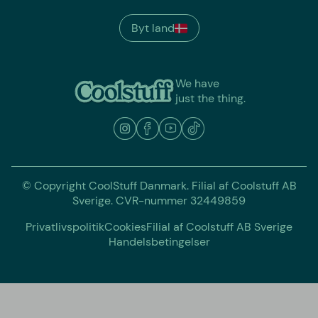
Byt land
We have
just the thing.
© Copyright CoolStuff Danmark. Filial af Coolstuff AB
Sverige. CVR-nummer 32449859
Privatlivspolitik
Cookies
Filial af Coolstuff AB Sverige
Handelsbetingelser