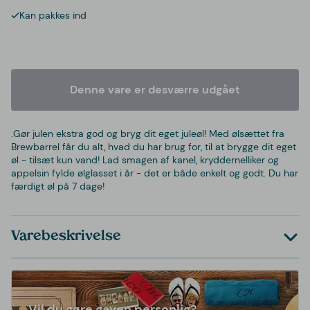
Kan pakkes ind
Denne vare er desværre udgået
.Gør julen ekstra god og bryg dit eget juleøl! Med ølsættet fra
Brewbarrel får du alt, hvad du har brug for, til at brygge dit eget
øl - tilsæt kun vand! Lad smagen af kanel, kryddernelliker og
appelsin fylde ølglasset i år - det er både enkelt og godt. Du har
færdigt øl på 7 dage!
Varebeskrivelse
Vil du gøre gaven personlig?