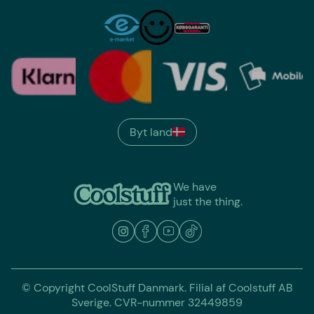
Byt land
We have
just the thing.
© Copyright CoolStuff Danmark. Filial af Coolstuff AB
Sverige. CVR-nummer 32449859