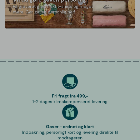
Få graveret glas, trykt t-shirts og meget
mere. Gør gaven personlig her!
Fri fragt fra 499,-
1-2 dages klimakompenseret levering
Gaver - ordnet og klart
Indpakning, personligt kort og levering direkte til
modtageren