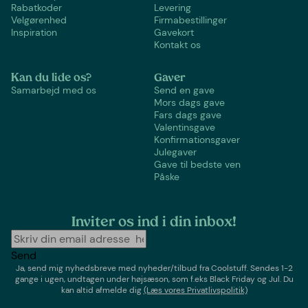
Rabatkoder
Levering
Velgørenhed
Firmabestillinger
Inspiration
Gavekort
Kontakt os
Kan du lide os?
Gaver
Samarbejd med os
Send en gave
Mors dags gave
Fars dags gave
Valentinsgave
Konfirmationsgaver
Julegaver
Gave til bedste ven
Påske
Inviter os ind i din inbox!
Send
Ja, send mig nyhedsbreve med
nyheder/tilbud
fra
Coolstuff
. Sendes 1-2
gange i ugen,
undtagen under højsæson, som f.eks Black Friday og Jul
. Du
kan altid afmelde dig
(Læs vores Privatlivspolitik)