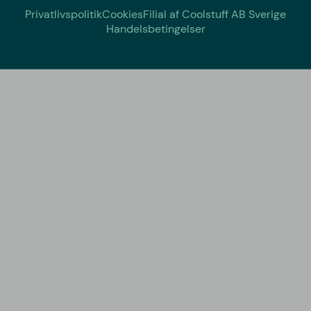
Privatlivspolitik
Cookies
Filial af Coolstuff AB Sverige
Handelsbetingelser