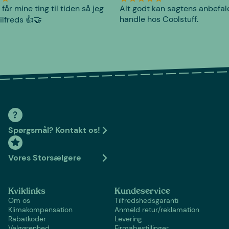
 får mine ting til tiden så jeg
Alt godt kan sagtens anbefal
handle hos Coolstuff.
tilfreds 👍🤝
Spørgsmål? Kontakt os!
Vores Storsælgere
Kviklinks
Kundeservice
Om os
Tilfredshedsgaranti
Klimakompensation
Anmeld retur/reklamation
Rabatkoder
Levering
Velgørenhed
Firmabestillinger