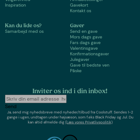
Inspiration
Gavekort
Kontakt os
Kan du lide os?
Gaver
Samarbejd med os
Send en gave
Mors dags gave
Fars dags gave
Valentinsgave
Konfirmationsgaver
Julegaver
Gave til bedste ven
Påske
Inviter os ind i din inbox!
Send
Ja, send mig nyhedsbreve med
nyheder/tilbud
fra
Coolstuff
. Sendes 1-2
gange i ugen,
undtagen under højsæson, som f.eks Black Friday og Jul
. Du
kan altid afmelde dig
(Læs vores Privatlivspolitik)