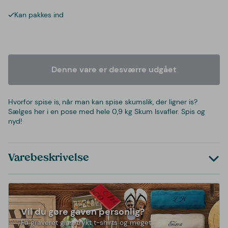
Kan pakkes ind
Denne vare er desværre udgået
Hvorfor spise is, når man kan spise skumslik, der ligner is?
Sælges her i en pose med hele 0,9 kg Skum Isvafler. Spis og
nyd!
Varebeskrivelse
Vil du gøre gaven personlig?
Få graveret glas, trykt t-shirts og meget