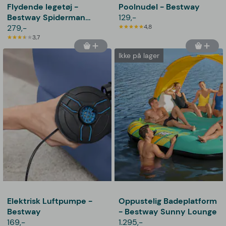
Flydende legetøj -
Poolnudel - Bestway
Bestway Spiderman
129,-
Ride-On
279,-
4,8
3,7
Ikke på lager
Elektrisk Luftpumpe -
Oppustelig Badeplatform
Bestway
- Bestway Sunny Lounge
169,-
1.295,-