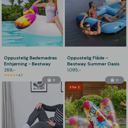
Oppustelig Bademadras
Oppustelig Flåde -
Enhjørning - Bestway
Bestway Summer Oasis
269,-
1.095,-
4,7
3 for 2