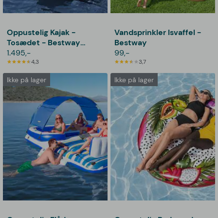
Oppustelig Kajak -
Vandsprinkler Isvaffel -
Tosædet - Bestway
Bestway
Hydro-Force Ventura X2
1.495,-
99,-
4,3
3,7
Ikke på lager
Ikke på lager