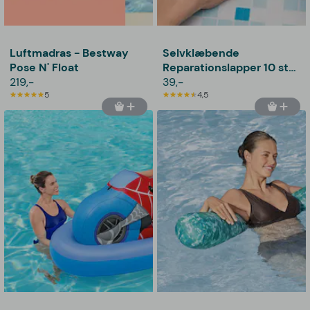
Luftmadras - Bestway
Selvklæbende
Pose N' Float
Reparationslapper 10 stk
219,-
- Bestway
39,-
5
4,5