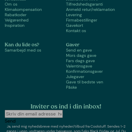
Om os
Tilfredshedsgaranti
Klimakompensation
Anmeld retur/reklamation
Rabatkoder
Levering
Velgørenhed
Firmabestillinger
Inspiration
Gavekort
Kontakt os
Kan du lide os?
Gaver
Samarbejd med os
Send en gave
Mors dags gave
Fars dags gave
Valentinsgave
Konfirmationsgaver
Julegaver
Gave til bedste ven
Påske
Inviter os ind i din inbox!
Send
Ja, send mig nyhedsbreve med
nyheder/tilbud
fra
Coolstuff
. Sendes 1-2
gange i ugen,
undtagen under højsæson, som f.eks Black Friday og Jul
. Du