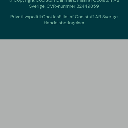
© Copyright CoolStuff Danmark. Filial af Coolstuff AB
Sverige. CVR-nummer 32449859
Privatlivspolitik
Cookies
Filial af Coolstuff AB Sverige
Handelsbetingelser