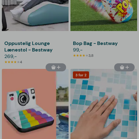
Oppustelig Lounge
Bop Bag - Bestway
Lænestol - Bestway
99,-
269,-
3,8
4
3 for 2