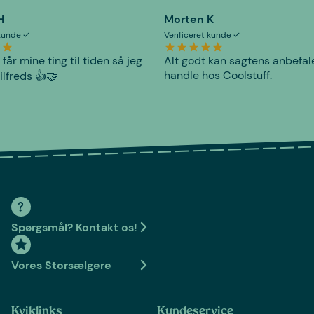
H
Morten K
 kunde
Verificeret kunde
 får mine ting til tiden så jeg
Alt godt kan sagtens anbefal
handle hos Coolstuff.
tilfreds 👍🤝
Spørgsmål? Kontakt os!
Vores Storsælgere
Kviklinks
Kundeservice