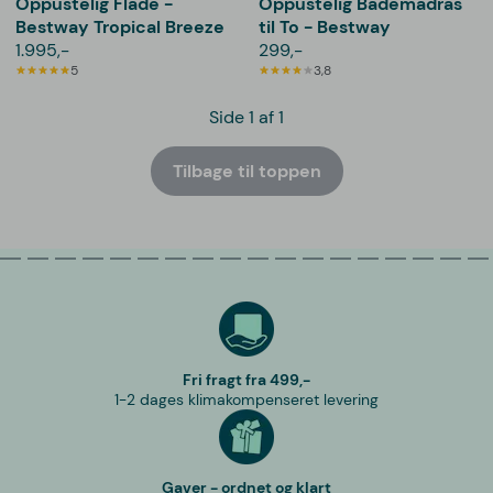
Oppustelig Flåde -
Oppustelig Bademadras
Bestway Tropical Breeze
til To - Bestway
1.995,-
299,-
5
3,8
Side 1 af 1
Tilbage til toppen
Fri fragt fra 499,-
1-2 dages klimakompenseret levering
Gaver - ordnet og klart