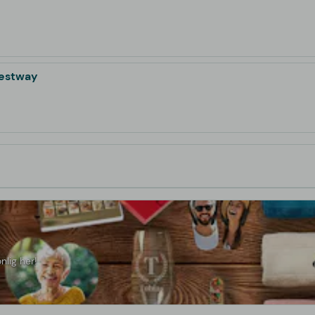
Bestway
nlig her!