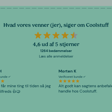
Hvad vores venner (jer), siger om Coolstuff
4,6 ud af 5 stjerner
1264 bedømmelser
Læs alle anmeldelser
H
Morten K
 kunde
Verificeret kunde
 får mine ting til tiden så jeg
Alt godt kan sagtens anbefal
handle hos Coolstuff.
tilfreds 👍🤝