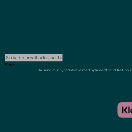
Send
Ja, send mig nyhedsbreve med
nyheder/tilbud
fra
Cools