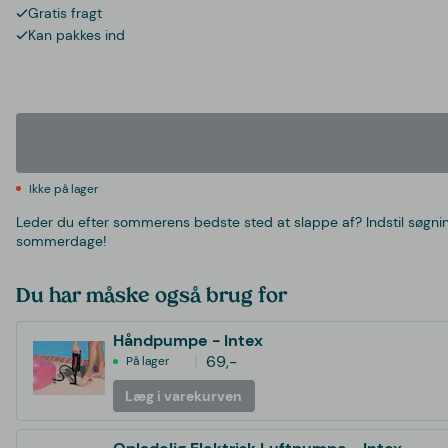
Gratis fragt
Kan pakkes ind
Ikke på lager
Leder du efter sommerens bedste sted at slappe af? Indstil søgning
sommerdage!
Du har måske også brug for
Håndpumpe - Intex
69,-
På lager
Læg i varekurven