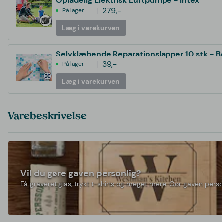
Opladelig Elektrisk Luftpumpe - Intex
279,-
På lager
Læg i varekurven
Selvklæbende Reparationslapper 10 stk - 
39,-
På lager
Læg i varekurven
Varebeskrivelse
Vil du gøre gaven personlig?
Få graveret glas, trykt t-shirts og meget mere. Gør gaven perso