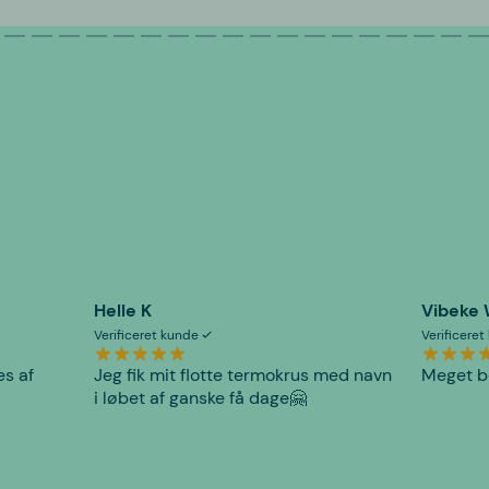
Helle K
Vibeke
Verificeret kunde
Verificere
es af
Jeg fik mit flotte termokrus med navn
Meget be
i løbet af ganske få dage🤗