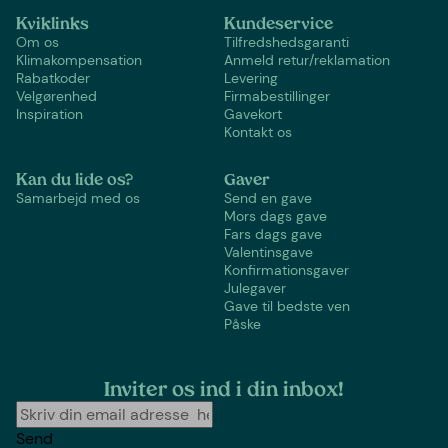
Kviklinks
Kundeservice
Om os
Tilfredshedsgaranti
Klimakompensation
Anmeld retur/reklamation
Rabatkoder
Levering
Velgørenhed
Firmabestillinger
Inspiration
Gavekort
Kontakt os
Kan du lide os?
Gaver
Samarbejd med os
Send en gave
Mors dags gave
Fars dags gave
Valentinsgave
Konfirmationsgaver
Julegaver
Gave til bedste ven
Påske
Inviter os ind i din inbox!
Send