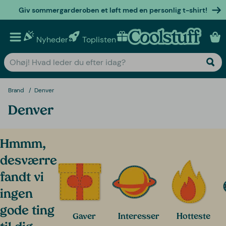
Giv sommergarderoben et løft med en personlig t-shirt!
Nyheder
Toplisten
Personlige gaver
Brand
Denver
Denver
Hmmm,
desværre
fandt vi
ingen
gode ting
Gaver
Interesser
Hotteste