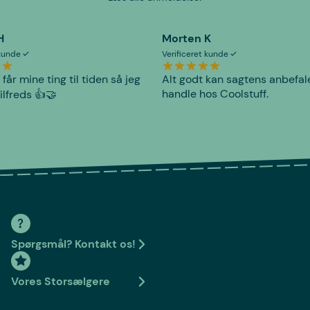
H
Morten K
 kunde
Verificeret kunde
 får mine ting til tiden så jeg
Alt godt kan sagtens anbefal
handle hos Coolstuff.
tilfreds 👍🤝
Spørgsmål? Kontakt os!
Vores Storsælgere