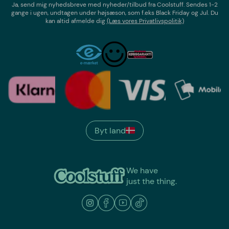
Ja, send mig nyhedsbreve med
nyheder/tilbud
fra
Coolstuff
. Sendes 1-2
gange i ugen,
undtagen under højsæson, som f.eks Black Friday og Jul
. Du
kan altid afmelde dig
(Læs vores Privatlivspolitik)
Byt land
We have
just the thing.