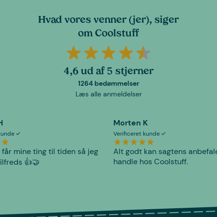
Hvad vores venner (jer), siger
om Coolstuff
4,6 ud af 5 stjerner
1264 bedømmelser
Læs alle anmeldelser
H
Morten K
 kunde
Verificeret kunde
 får mine ting til tiden så jeg
Alt godt kan sagtens anbefal
handle hos Coolstuff.
tilfreds 👍🤝