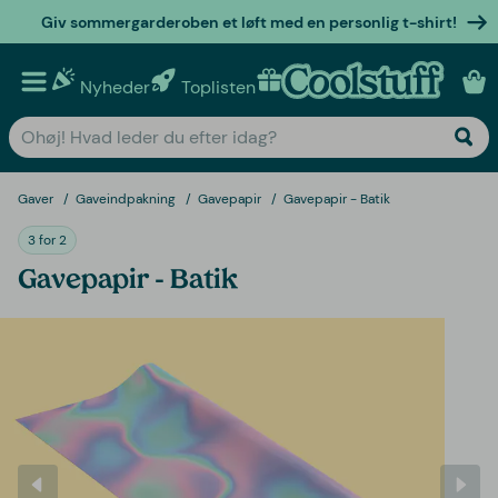
Giv sommergarderoben et løft med en personlig t-shirt!
Nyheder
Toplisten
Personlige gaver
Gaver
Gaveindpakning
Gavepapir
Gavepapir - Batik
3 for 2
Gavepapir - Batik