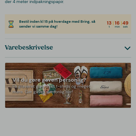
der 4 meter indpakningspapir.
Bestil inden kl 15 på hverdage med Bring, så
13
|
16
|
49
sender vi samme dag!
t
min
sek
Varebeskrivelse
Vil du gøre gaven personlig?
Få graveret glas, trykt t-shirts og meget
mere. Gør gaven personlig her!