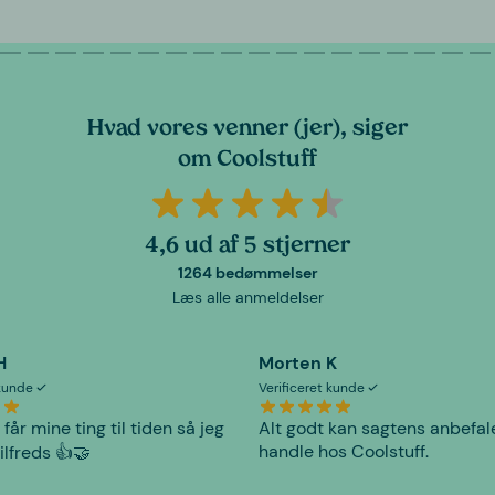
Hvad vores venner (jer), siger
om Coolstuff
4,6 ud af 5 stjerner
1264 bedømmelser
Læs alle anmeldelser
H
Morten K
 kunde
Verificeret kunde
 får mine ting til tiden så jeg
Alt godt kan sagtens anbefal
handle hos Coolstuff.
tilfreds 👍🤝