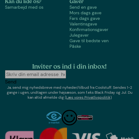
Kan du lide os?
Gaver
Samarbejd med os
Send en gave
Mors dags gave
Fars dags gave
Valentinsgave
Konfirmationsgaver
Julegaver
Gave til bedste ven
Påske
Inviter os ind i din inbox!
Send
Ja, send mig nyhedsbreve med
nyheder/tilbud
fra
Coolstuff
. Sendes 1-2
gange i ugen,
undtagen under højsæson, som f.eks Black Friday og Jul
. Du
kan altid afmelde dig
(Læs vores Privatlivspolitik)