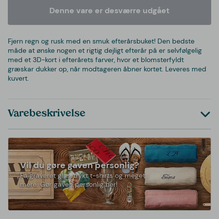
Denne vare er desværre udgået
Fjern regn og rusk med en smuk efterårsbuket! Den bedste
måde at ønske nogen et rigtig dejligt efterår på er selvfølgelig
med et 3D-kort i efterårets farver, hvor et blomsterfyldt
græskar dukker op, når modtageren åbner kortet. Leveres med
kuvert.
Varebeskrivelse
Vil du gøre gaven personlig?
Få graveret glas, trykt t-shirts og meget
mere. Gør gaven personlig her!