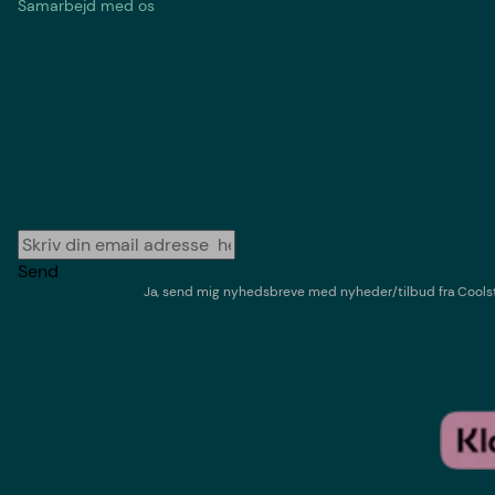
Samarbejd med os
Send
Ja, send mig nyhedsbreve med
nyheder/tilbud
fra
Cools