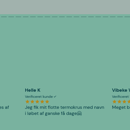
Helle K
Vibeke
Verificeret kunde
Verificere
es af
Jeg fik mit flotte termokrus med navn
Meget be
i løbet af ganske få dage🤗