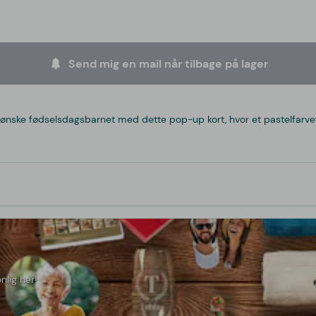
Send mig en mail når tilbage på lager
n ønske fødselsdagsbarnet med dette pop-up kort, hvor et pastelfarv
nlig her!