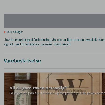
Ikke på lager
Hav en magisk god fødselsdag! Ja, det er lige præcis, hvad du ka
sig ud, når kortet åbnes. Leveres med kuvert.
Varebeskrivelse
Vil du gøre gaven personlig?
Få graveret glas, trykt t-shirts og meget mere. Gør gaven perso