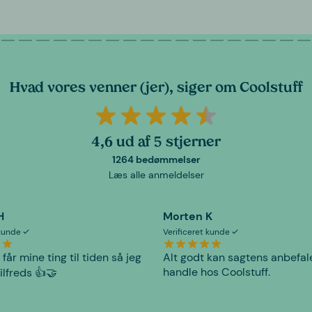
Hvad vores venner (jer), siger om Coolstuff
4,6 ud af 5 stjerner
1264 bedømmelser
Læs alle anmeldelser
H
Morten K
 kunde
Verificeret kunde
 får mine ting til tiden så jeg
Alt godt kan sagtens anbefal
handle hos Coolstuff.
tilfreds 👍🤝