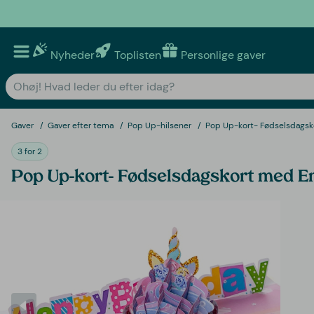
Nyheder
Toplisten
Personlige gaver
Gaver
Gaver efter tema
Pop Up-hilsener
Pop Up-kort- Fødselsdagsk
3 for 2
Pop Up-kort- Fødselsdagskort med E