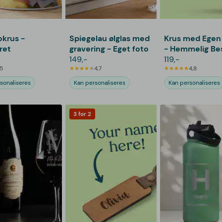
okrus -
Spiegelau ølglas med
Krus med Egen
ret
gravering - Eget foto
- Hemmelig Be
149,-
119,-
5
4,7
4,8
sonaliseres
Kan personaliseres
Kan personaliseres
3 for 2