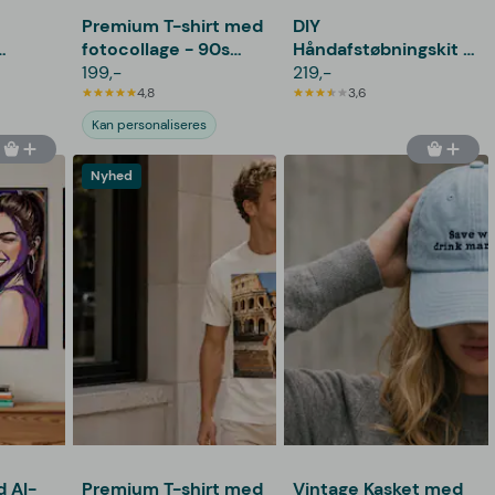
Premium T-shirt med
DIY
fotocollage - 90s
Håndafstøbningskit -
design
199,-
Spralla
219,-
4,8
3,6
Kan personaliseres
Nyhed
 AI-
Premium T-shirt med
Vintage Kasket med