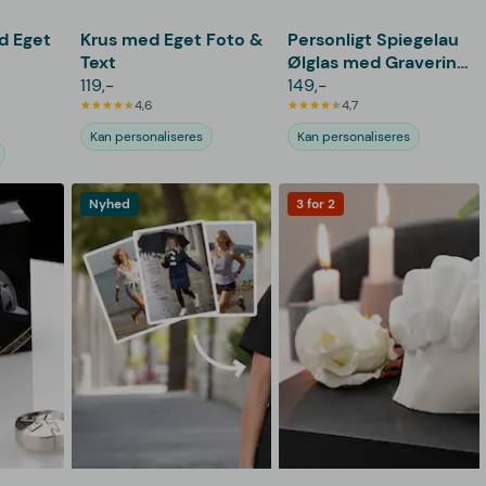
d Eget
Krus med Eget Foto &
Personligt Spiegelau
Text
Ølglas med Gravering
119,-
- Bogstav & Navn
149,-
4,6
4,7
Kan personaliseres
Kan personaliseres
Nyhed
3 for 2