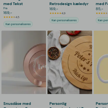
med Tekst
Retrodesign kæledyr
med F
Fra
169,-
85,-
169,-
4,9
4,5
Kan personaliseres
Kan per
Kan personaliseres
Snusdåse med
Personlig
Person