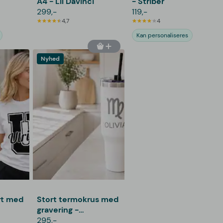
A4 - Lil Davinci
- Striber
299,-
119,-
4,7
4
Kan personaliseres
Nyhed
rt med
Stort termokrus med
gravering -
Stjernetegn
295,-