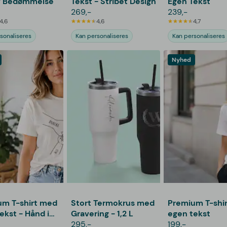
iv Bedømmelse
Tekst - Stribet Design
Egen Tekst
269,-
239,-
4,6
4,6
4,7
sonaliseres
Kan personaliseres
Kan personaliseres
Nyhed
um T-shirt med
Stort Termokrus med
Premium T-shi
ekst - Hånd i
Gravering - 1,2 L
egen tekst
295,-
199,-