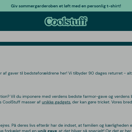
Giv sommergarderoben et løft med en personlig t-shirt!
r af gaver til bedsteforældrene her! Vi tilbyder 90 dages returret - a
piration? Vil du imponere med verdens bedste farmor-gave og verdens b
 hos CoolStuff masser af
unikke gadgets
, der kan gøre tricket. Vores br
ejres. På deres livs efterår har de indset, at familien og kærligheden
ive forkælet med en
unik gave
, at det bliver så specielt! Og det er he