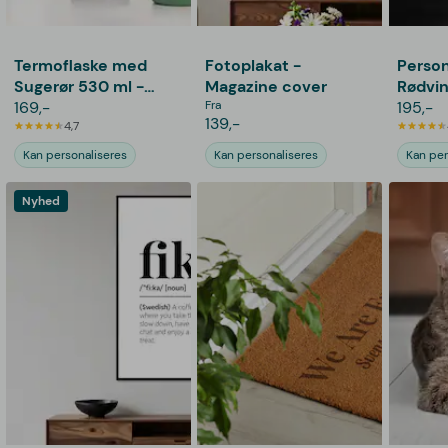
Termoflaske med
Fotoplakat -
Person
Sugerør 530 ml -
Magazine cover
Rødvi
Personlig Gravering
169,-
Fra
Graver
195,-
139,-
4,7
Navn 
Kan personaliseres
Kan personaliseres
Kan per
Nyhed