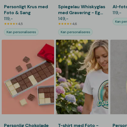
Personligt Krus med
Spiegelau Whiskyglas
AI-fot
Foto & Sang
med Gravering - Egen
119,-
119,-
Tekst
149,-
Kan per
4,5
4,6
Kan personaliseres
Kan personaliseres
Personlig Chokolade
T-shirt med Foto -
Person