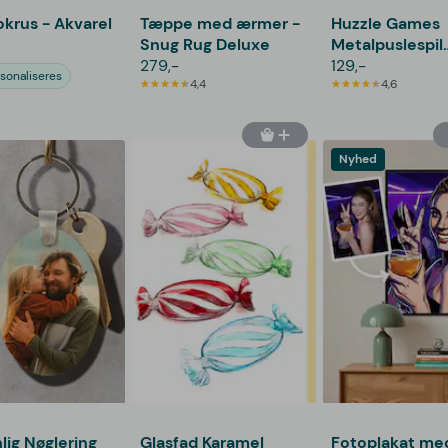
okrus - Akvarel
Tæppe med ærmer -
Huzzle Games
Snug Rug Deluxe
Metalpuslespil
279,-
Supersvær
129,-
sonaliseres
4,4
4,6
Nyhed
lig Nøglering
Glasfad Karamel
Fotoplakat med