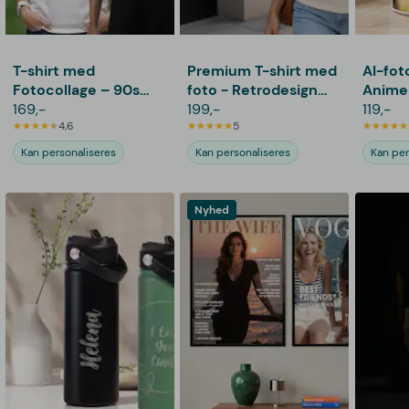
T-shirt med
Premium T-shirt med
AI-fot
Fotocollage – 90s
foto - Retrodesign
Anime
Design
169,-
kæledyr
199,-
119,-
4,6
5
Kan personaliseres
Kan personaliseres
Kan per
Nyhed