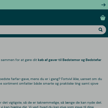
lt sammen for at gøre dit
køb af gaver til Bedstemor og Bedstefar
edste farfar-gave, mens du er i gang? Fortvivl ikke, uanset om du
ede sortiment omfatter både smarte og praktiske ting samt sjove
 er det vigtigste, så de er taknemmelige, så længe de kan nyde det.
r, vi kan hjælpe dig. Vi ved, hvad du kan give som gave til dine