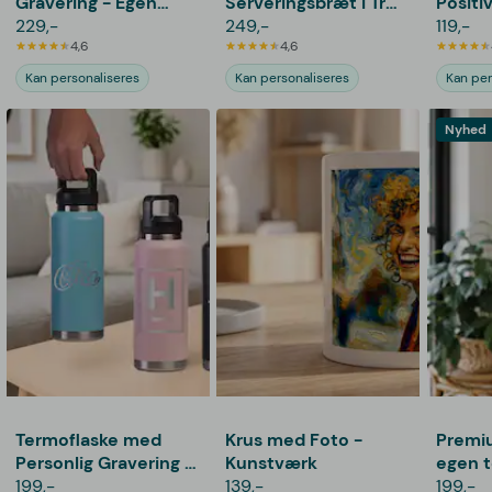
Gravering - Egen
Serveringsbræt i Træ
Posit
Tekst
229,-
med Gravering -
249,-
119,-
4,6
Pizza
4,6
Kan personaliseres
Kan personaliseres
Kan per
Nyhed
Termoflaske med
Krus med Foto -
Premi
Personlig Gravering -
Kunstværk
egen t
1,06 L
199,-
139,-
hånd
199,-