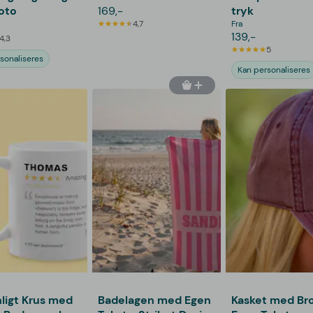
oto
169,-
tryk
4,7
Fra
139,-
4,3
5
sonaliseres
Kan personaliseres
ligt Krus med
Badelagen med Egen
Kasket med Bro