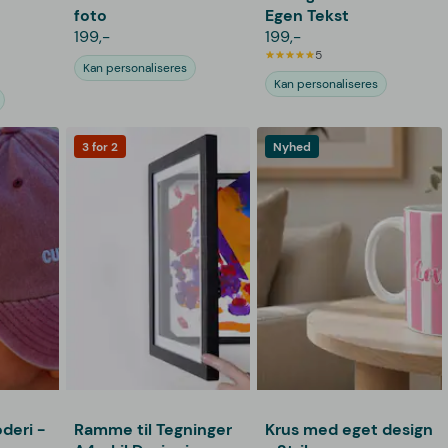
foto
Egen Tekst
199,-
199,-
5
Kan personaliseres
Kan personaliseres
3 for 2
Nyhed
deri -
Ramme til Tegninger
Krus med eget design