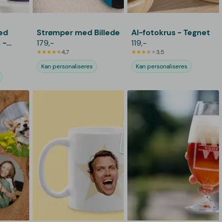
ed
Strømper med Billede
AI-fotokrus - Tegnet
 -
179,-
119,-
ering
4,7
3,5
Kan personaliseres
Kan personaliseres