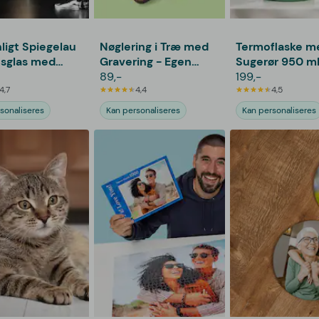
ligt Spiegelau
Nøglering i Træ med
Termoflaske m
nsglas med
Gravering - Egen
Sugerør 950 ml
ing - Bogstav,
Tekst
89,-
Personlig Grav
199,-
& Dato
4,7
4,4
4,5
sonaliseres
Kan personaliseres
Kan personaliseres