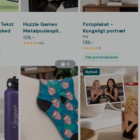
 Tekst
Huzzle Games
Fotoplakat -
sked
Metalpuslespil
Kongeligt portræt
Umulig
129,-
Fra
139,-
4,6
5
Kan personaliseres
Nyhed