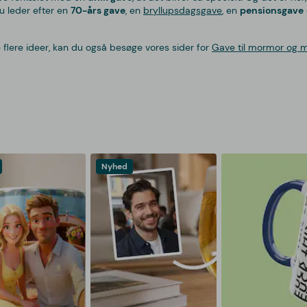
du leder efter en
70-års gave
, en
bryllupsdagsgave
, en
pensionsgave
ve flere ideer, kan du også besøge vores sider for
Gave til mormor og m
Nyhed