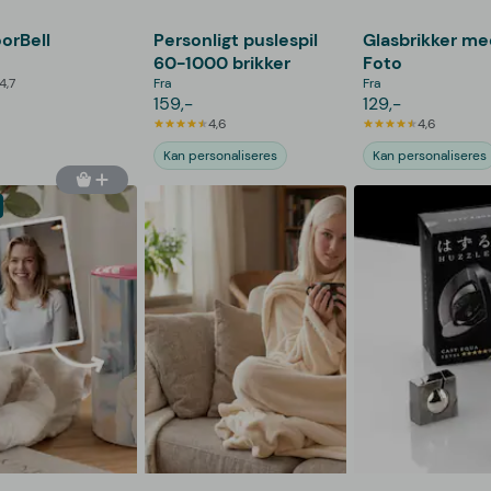
orBell
Personligt puslespil
Glasbrikker me
60-1000 brikker
Foto
4,7
Fra
Fra
159,-
129,-
4,6
4,6
Kan personaliseres
Kan personaliseres