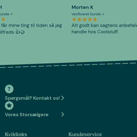
H
Morten K
 kunde
Verificeret kunde
 får mine ting til tiden så jeg
Alt godt kan sagtens anbefal
handle hos Coolstuff.
tilfreds 👍🤝
Spørgsmål? Kontakt os!
Vores Storsælgere
Kviklinks
Kundeservice