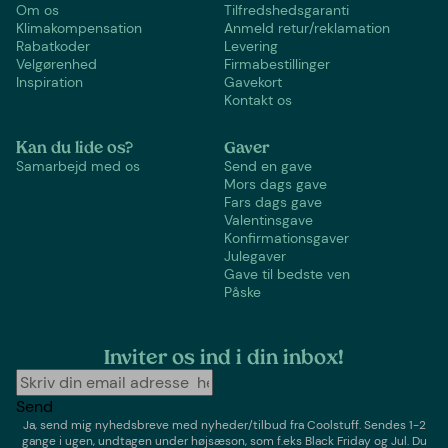
Om os
Tilfredshedsgaranti
Klimakompensation
Anmeld retur/reklamation
Rabatkoder
Levering
Velgørenhed
Firmabestillinger
Inspiration
Gavekort
Kontakt os
Kan du lide os?
Gaver
Samarbejd med os
Send en gave
Mors dags gave
Fars dags gave
Valentinsgave
Konfirmationsgaver
Julegaver
Gave til bedste ven
Påske
Inviter os ind i din inbox!
Send
Ja, send mig nyhedsbreve med
nyheder/tilbud
fra
Coolstuff
. Sendes 1-2
gange i ugen,
undtagen under højsæson, som f.eks Black Friday og Jul
. Du