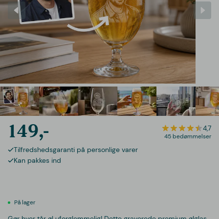
149,-
4,7
45 bedømmelser
Tilfredshedsgaranti på personlige varer
Kan pakkes ind
På lager
Gør hver tår øl uforglemmelig! Dette graverede premium ølglas