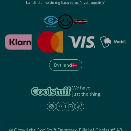
kan altid afmelde dig
(Læs vores Privatlivspolitik)
Byt land
We have
just the thing.
© Copyright CoolStuff Danmark. Filial af Coolstuff AB