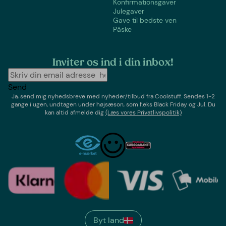
Konfirmationsgaver
Julegaver
Gave til bedste ven
Påske
Inviter os ind i din inbox!
Send
Ja, send mig nyhedsbreve med
nyheder/tilbud
fra
Coolstuff
. Sendes 1-2
gange i ugen,
undtagen under højsæson, som f.eks Black Friday og Jul
. Du
kan altid afmelde dig
(Læs vores Privatlivspolitik)
Byt land