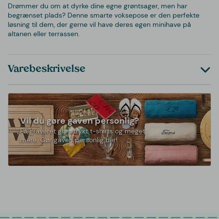
Drømmer du om at dyrke dine egne grøntsager, men har
begrænset plads? Denne smarte voksepose er den perfekte
løsning til dem, der gerne vil have deres egen minihave på
altanen eller terrassen.
Varebeskrivelse
Vil du gøre gaven personlig?
Få graveret glas, trykt t-shirts og meget
mere. Gør gaven personlig her!