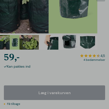
59,-
4,5
4 bedømmelser
Kan pakkes ind
Læg i varekurven
Få tilbage