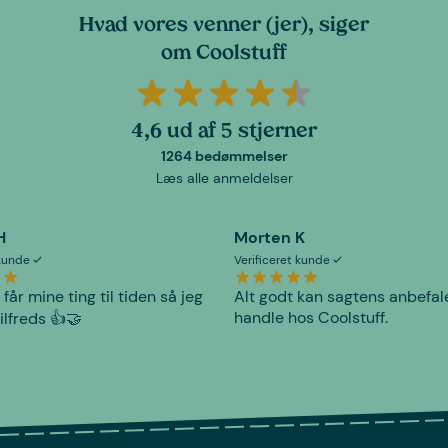
Hvad vores venner (jer), siger
om Coolstuff
4,6 ud af 5 stjerner
1264 bedømmelser
Læs alle anmeldelser
H
Morten K
 kunde
Verificeret kunde
 får mine ting til tiden så jeg
Alt godt kan sagtens anbefal
handle hos Coolstuff.
tilfreds 👍🤝