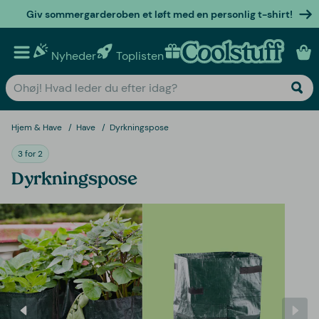
Giv sommergarderoben et løft med en personlig t-shirt!
Nyheder
Toplisten
Personlige gaver
Hjem & Have
Have
Dyrkningspose
3 for 2
Dyrkningspose