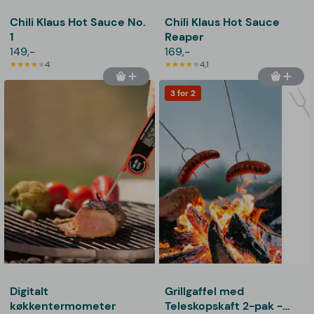
Chili Klaus Hot Sauce No.
Chili Klaus Hot Sauce
1
Reaper
149,-
169,-
4
4,1
3 for 2
Digitalt
Grillgaffel med
køkkentermometer
Teleskopskaft 2-pak -