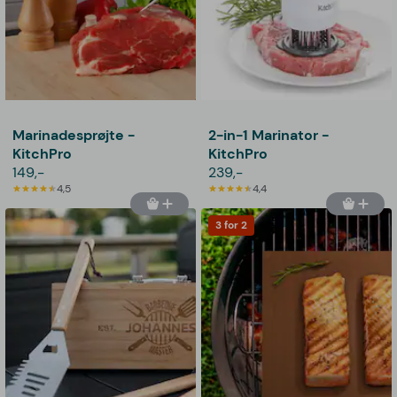
Marinadesprøjte -
2-in-1 Marinator -
KitchPro
KitchPro
149,-
239,-
4,5
4,4
3 for 2