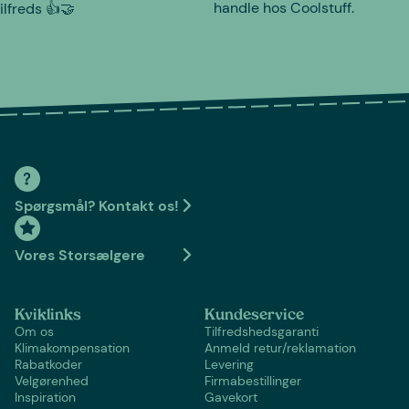
handle hos Coolstuff.
tilfreds 👍🤝
Spørgsmål? Kontakt os!
Vores Storsælgere
Kviklinks
Kundeservice
Om os
Tilfredshedsgaranti
Klimakompensation
Anmeld retur/reklamation
Rabatkoder
Levering
Velgørenhed
Firmabestillinger
Inspiration
Gavekort