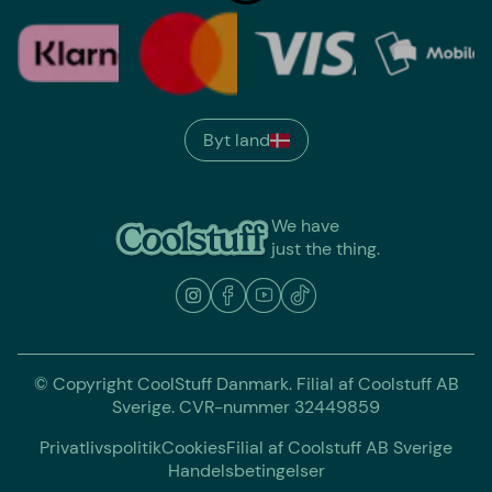
Byt land
We have
just the thing.
© Copyright CoolStuff Danmark. Filial af Coolstuff AB
Sverige. CVR-nummer 32449859
Privatlivspolitik
Cookies
Filial af Coolstuff AB Sverige
Handelsbetingelser