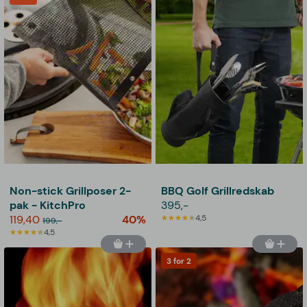
Non-stick Grillposer 2-
BBQ Golf Grillredskab
pak - KitchPro
395,-
119,40
40%
4,5
199,-
4,5
3 for 2