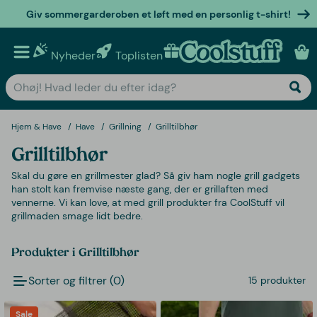
Giv sommergarderoben et løft med en personlig t-shirt!
Nyheder
Toplisten
Personlige gaver
Hjem & Have
Have
Grillning
Grilltilbhør
Grilltilbhør
Skal du gøre en grillmester glad? Så giv ham nogle grill gadgets
han stolt kan fremvise næste gang, der er grillaften med
vennerne. Vi kan love, at med grill produkter fra CoolStuff vil
grillmaden smage lidt bedre.
Produkter i Grilltilbhør
Sorter og filtrer (0)
15 produkter
Sale