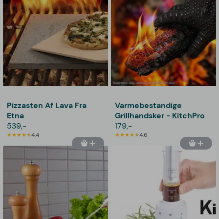
Pizzasten Af Lava Fra
Varmebestandige
Etna
Grillhandsker - KitchPro
539,-
179,-
4,4
4,6