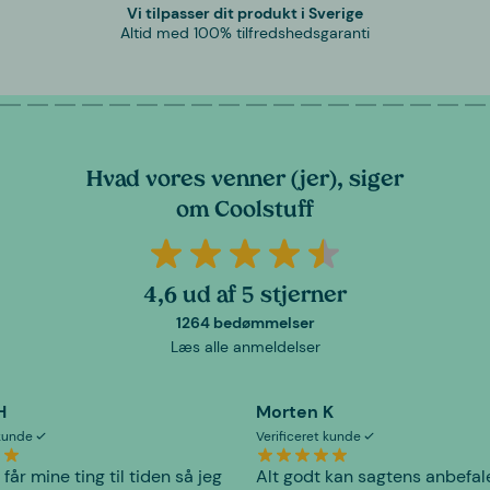
Vi tilpasser dit produkt i Sverige
Altid med 100% tilfredshedsgaranti
Hvad vores venner (jer), siger
om Coolstuff
4,6 ud af 5 stjerner
1264 bedømmelser
Læs alle anmeldelser
H
Morten K
 kunde
Verificeret kunde
 får mine ting til tiden så jeg
Alt godt kan sagtens anbefal