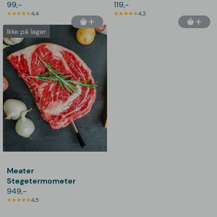
99,-
Outlust
119,-
4,4
4,3
Ikke på lager
Meater
Stegetermometer
949,-
4,5