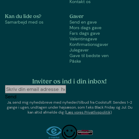
Kontakt os
Kan du lide os?
Gaver
Samarbejd med os
Send en gave
Mors dags gave
Fars dags gave
Valentinsgave
Konfirmationsgaver
Julegaver
Gave til bedste ven
Påske
Inviter os ind i din inbox!
Send
Ja, send mig nyhedsbreve med
nyheder/tilbud
fra
Coolstuff
. Sendes 1-2
gange i ugen,
undtagen under højsæson, som f.eks Black Friday og Jul
. Du
kan altid afmelde dig
(Læs vores Privatlivspolitik)