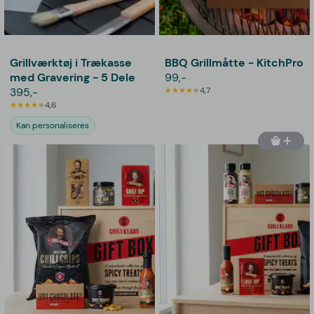
Grillværktøj i Trækasse
BBQ Grillmåtte - KitchPro
med Gravering - 5 Dele
99,-
395,-
4,7
4,6
Kan personaliseres