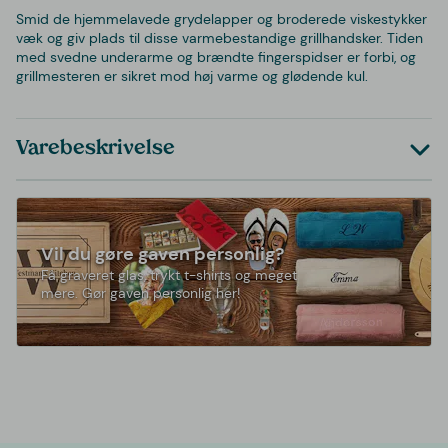
Smid de hjemmelavede grydelapper og broderede viskestykker
væk og giv plads til disse varmebestandige grillhandsker. Tiden
med svedne underarme og brændte fingerspidser er forbi, og
grillmesteren er sikret mod høj varme og glødende kul.
Varebeskrivelse
Vil du gøre gaven personlig?
Få graveret glas, trykt t-shirts og meget
mere. Gør gaven personlig her!