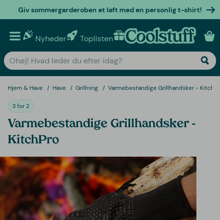
Giv sommergarderoben et løft med en personlig t-shirt!
Nyheder
Toplisten
Personlige gaver
Hjem & Have
Have
Grillning
Varmebestandige Grillhandsker - KitchP
3 for 2
Varmebestandige Grillhandsker -
KitchPro