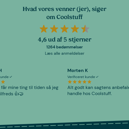
Hvad vores venner (jer), siger
om Coolstuff
4,6 ud af 5 stjerner
1264 bedømmelser
Læs alle anmeldelser
H
Morten K
 kunde
Verificeret kunde
 får mine ting til tiden så jeg
Alt godt kan sagtens anbefal
handle hos Coolstuff.
tilfreds 👍🤝