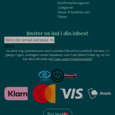
Konfirmationsgaver
Julegaver
Gave til bedste ven
Påske
Inviter os ind i din inbox!
Send
Ja, send mig nyhedsbreve med
nyheder/tilbud
fra
Coolstuff
. Sendes 1-2
gange i ugen,
undtagen under højsæson, som f.eks Black Friday og Jul
. Du
kan altid afmelde dig
(Læs vores Privatlivspolitik)
Byt land