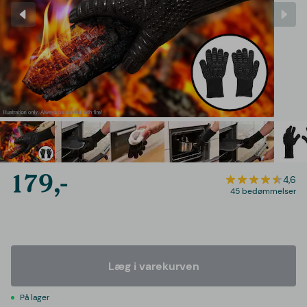
179,-
4,6
45 bedømmelser
Læg i varekurven
På lager