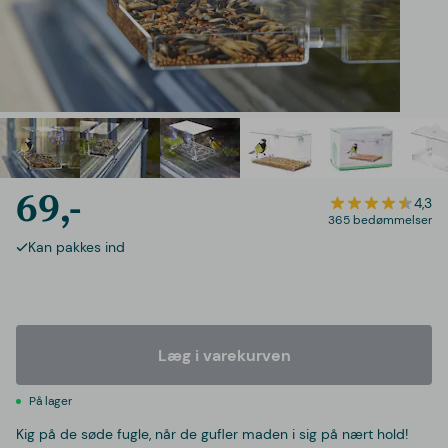
69,-
4,3
365 bedømmelser
Kan pakkes ind
Læg i varekurven
På lager
Kig på de søde fugle, når de gufler maden i sig på nært hold!