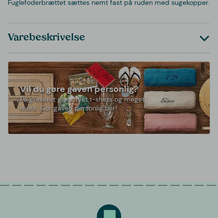
Fuglefoderbrættet sættes nemt fast på ruden med sugekopper.
Varebeskrivelse
Vil du gøre gaven personlig?
Få graveret glas, trykt t-shirts og meget
mere. Gør gaven personlig her!