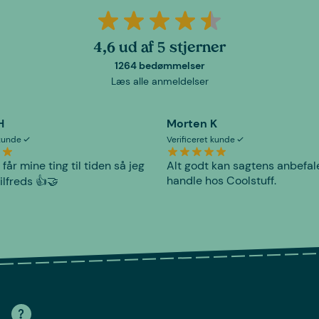
4,6 ud af 5 stjerner
1264 bedømmelser
Læs alle anmeldelser
H
Morten K
 kunde
Verificeret kunde
 får mine ting til tiden så jeg
Alt godt kan sagtens anbefal
handle hos Coolstuff.
tilfreds 👍🤝