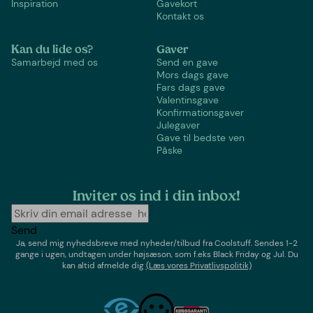
Inspiration
Gavekort
Kontakt os
Kan du lide os?
Gaver
Samarbejd med os
Send en gave
Mors dags gave
Fars dags gave
Valentinsgave
Konfirmationsgaver
Julegaver
Gave til bedste ven
Påske
Inviter os ind i din inbox!
Send
Ja, send mig nyhedsbreve med
nyheder/tilbud
fra
Coolstuff
. Sendes 1-2
gange i ugen,
undtagen under højsæson, som f.eks Black Friday og Jul
. Du
kan altid afmelde dig
(Læs vores Privatlivspolitik)