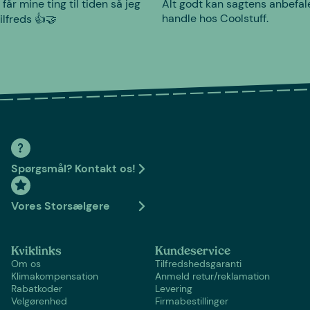
 får mine ting til tiden så jeg
Alt godt kan sagtens anbefal
handle hos Coolstuff.
tilfreds 👍🤝
Spørgsmål? Kontakt os!
Vores Storsælgere
Kviklinks
Kundeservice
Om os
Tilfredshedsgaranti
Klimakompensation
Anmeld retur/reklamation
Rabatkoder
Levering
Velgørenhed
Firmabestillinger