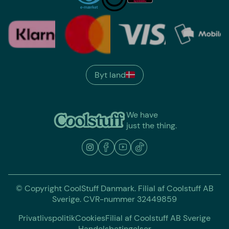
Byt land
We have
just the thing.
© Copyright CoolStuff Danmark. Filial af Coolstuff AB
Sverige. CVR-nummer 32449859
Privatlivspolitik
Cookies
Filial af Coolstuff AB Sverige
Handelsbetingelser