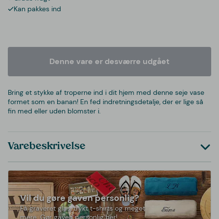
Kan pakkes ind
Denne vare er desværre udgået
Bring et stykke af troperne ind i dit hjem med denne seje vase
formet som en banan! En fed indretningsdetalje, der er lige så
fin med eller uden blomster i.
Varebeskrivelse
Vil du gøre gaven personlig?
Få graveret glas, trykt t-shirts og meget
mere. Gør gaven personlig her!