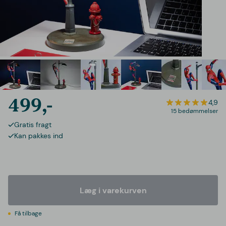
499,-
4,9
15 bedømmelser
Gratis fragt
Kan pakkes ind
Læg i varekurven
Få tilbage