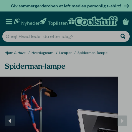
Giv sommergarderoben et løft med en personlig t-shirt!
Nyheder
Toplisten
Personlige gaver
Hjem & Have
Hverdagsrum
Lamper
Spiderman-lampe
Spiderman-lampe