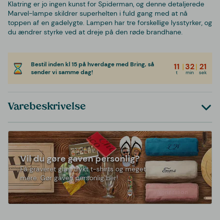
Klatring er jo ingen kunst for Spiderman, og denne detaljerede
Marvel-lampe skildrer superhelten i fuld gang med at nå
toppen af en gadelygte. Lampen har tre forskellige lysstyrker, og
du ændrer styrke ved at dreje på den røde brandhane.
Bestil inden kl 15 på hverdage med Bring, så
11
|
32
|
21
sender vi samme dag!
t
min
sek
Varebeskrivelse
Vil du gøre gaven personlig?
Få graveret glas, trykt t-shirts og meget
mere. Gør gaven personlig her!