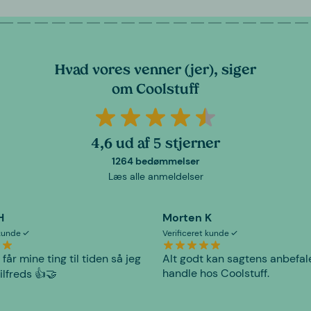
Hvad vores venner (jer), siger
om Coolstuff
4,6 ud af 5 stjerner
1264 bedømmelser
Læs alle anmeldelser
H
Morten K
 kunde
Verificeret kunde
 får mine ting til tiden så jeg
Alt godt kan sagtens anbefal
handle hos Coolstuff.
tilfreds 👍🤝