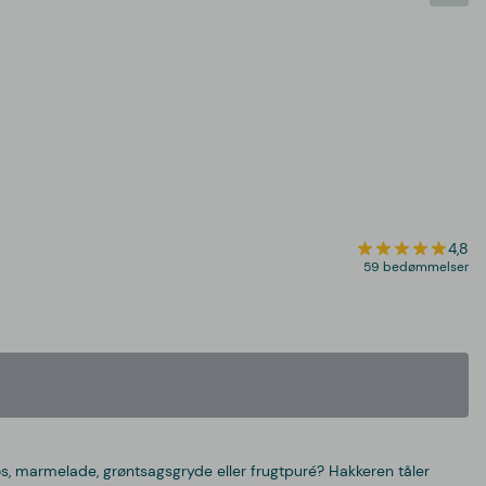
4,8
59 bedømmelser
s, marmelade, grøntsagsgryde eller frugtpuré? Hakkeren tåler