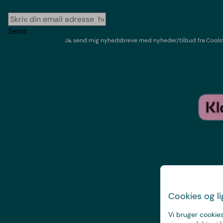
Send
Ja, send mig nyhedsbreve med
nyheder/tilbud
fra
Cools
Cookies og l
Vi bruger cookies