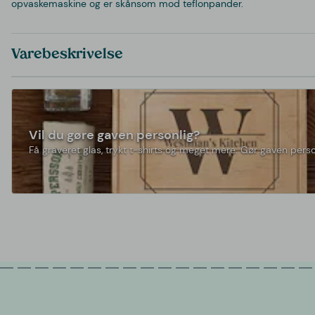
opvaskemaskine og er skånsom mod teflonpander.
Varebeskrivelse
Vil du gøre gaven personlig?
Få graveret glas, trykt t-shirts og meget mere. Gør gaven perso