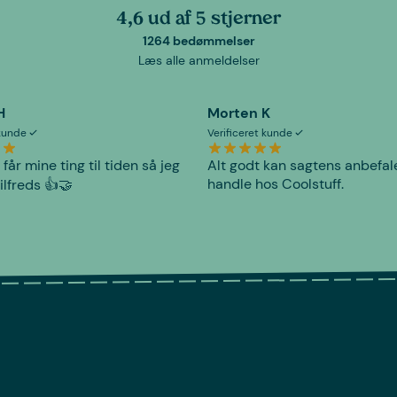
4,6 ud af 5 stjerner
1264 bedømmelser
Læs alle anmeldelser
H
Morten K
 kunde
Verificeret kunde
 får mine ting til tiden så jeg
Alt godt kan sagtens anbefal
handle hos Coolstuff.
tilfreds 👍🤝