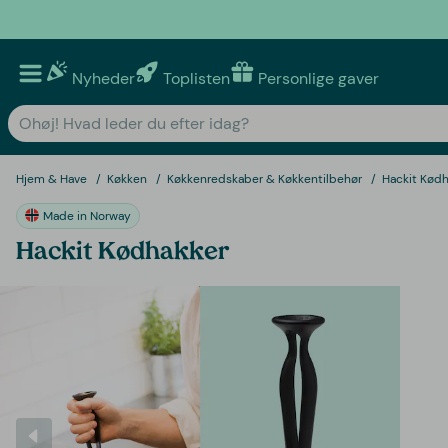
Nyheder
Toplisten
Personlige gaver
Hjem & Have
Køkken
Køkkenredskaber & Køkkentilbehør
Hackit Kødh
Made in Norway
Hackit Kødhakker