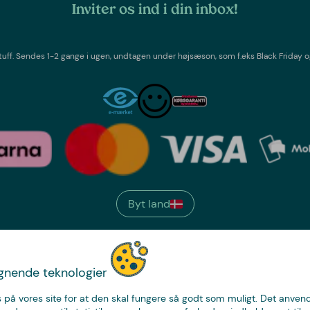
Inviter os ind i din inbox!
tuff
. Sendes 1-2 gange i ugen,
undtagen under højsæson, som f.eks Black Friday o
Byt land
We have
ignende teknologier
just the thing.
 på vores site for at den skal fungere så godt som muligt. Det anvende