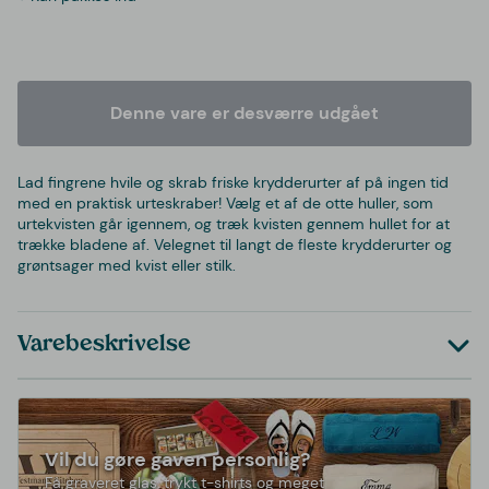
Denne vare er desværre udgået
Lad fingrene hvile og skrab friske krydderurter af på ingen tid
med en praktisk urteskraber! Vælg et af de otte huller, som
urtekvisten går igennem, og træk kvisten gennem hullet for at
trække bladene af. Velegnet til langt de fleste krydderurter og
grøntsager med kvist eller stilk.
Varebeskrivelse
Vil du gøre gaven personlig?
Få graveret glas, trykt t-shirts og meget