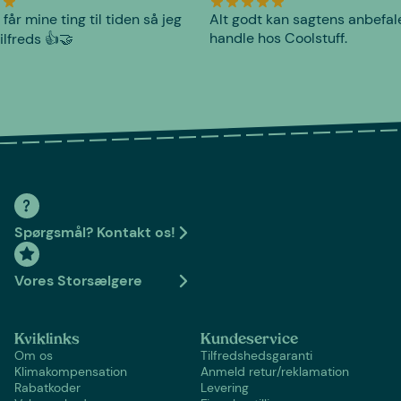
 får mine ting til tiden så jeg
Alt godt kan sagtens anbefal
handle hos Coolstuff.
tilfreds 👍🤝
Spørgsmål? Kontakt os!
Vores Storsælgere
Kviklinks
Kundeservice
Om os
Tilfredshedsgaranti
Klimakompensation
Anmeld retur/reklamation
Rabatkoder
Levering