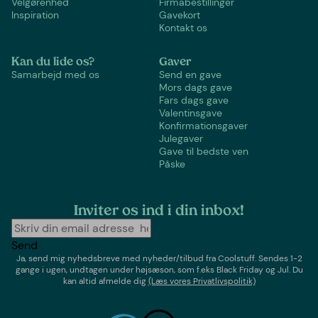
Velgørenhed
Firmabestillinger
Inspiration
Gavekort
Kontakt os
Kan du lide os?
Gaver
Samarbejd med os
Send en gave
Mors dags gave
Fars dags gave
Valentinsgave
Konfirmationsgaver
Julegaver
Gave til bedste ven
Påske
Inviter os ind i din inbox!
Send
Ja, send mig nyhedsbreve med
nyheder/tilbud
fra
Coolstuff
. Sendes 1-2
gange i ugen,
undtagen under højsæson, som f.eks Black Friday og Jul
. Du
kan altid afmelde dig
(Læs vores Privatlivspolitik)