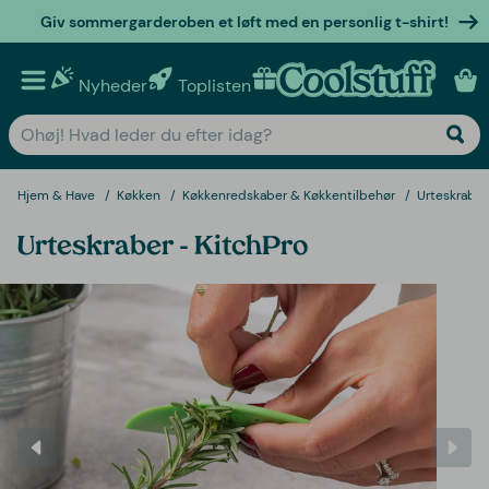
Giv sommergarderoben et løft med en personlig t-shirt!
Nyheder
Toplisten
Personlige gaver
Hjem & Have
Køkken
Køkkenredskaber & Køkkentilbehør
Urteskraber
Urteskraber - KitchPro