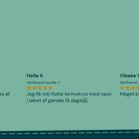
Helle K
Vibeke
Verificeret kunde
Verificere
es af
Jeg fik mit flotte termokrus med navn
Meget be
i løbet af ganske få dage🤗