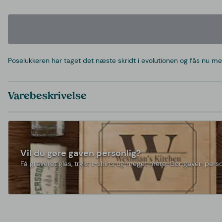
Poselukkeren har taget det næste skridt i evolutionen og fås nu m
Varebeskrivelse
Vil du gøre gaven personlig?
Få graveret glas, trykt t-shirts og meget mere. Gør gaven perso