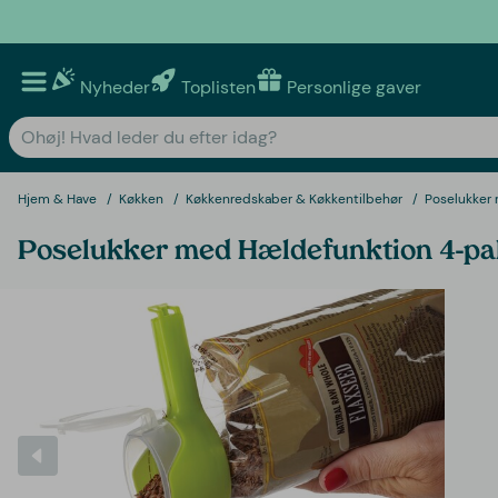
Nyheder
Toplisten
Personlige gaver
Hjem & Have
Køkken
Køkkenredskaber & Køkkentilbehør
Poselukker
Poselukker med Hældefunktion 4-pa