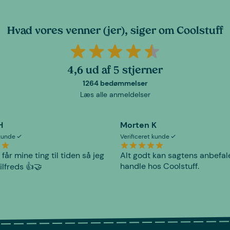
Hvad vores venner (jer), siger om Coolstuff
4,6 ud af 5 stjerner
1264 bedømmelser
Læs alle anmeldelser
H
Morten K
 kunde
Verificeret kunde
 får mine ting til tiden så jeg
Alt godt kan sagtens anbefal
handle hos Coolstuff.
tilfreds 👍🤝