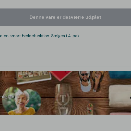
Denne vare er desværre udgået
ed en smart hældefunktion. Sælges i 4-pak.
nlig her!