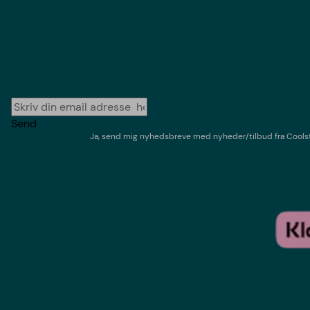
Send
Ja, send mig nyhedsbreve med
nyheder/tilbud
fra
Cools