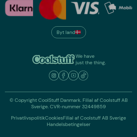
Byt land
We have
just the thing.
© Copyright CoolStuff Danmark. Filial af Coolstuff AB
Sverige. CVR-nummer 32449859
Privatlivspolitik
Cookies
Filial af Coolstuff AB Sverige
Handelsbetingelser