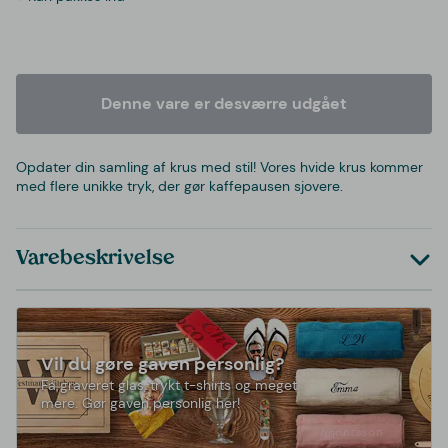
Denne vare er desværre udgået
Opdater din samling af krus med stil! Vores hvide krus kommer
med flere unikke tryk, der gør kaffepausen sjovere.
Varebeskrivelse
Vil du gøre gaven personlig?
Få graveret glas, trykt t-shirts og meget
mere. Gør gaven personlig her!