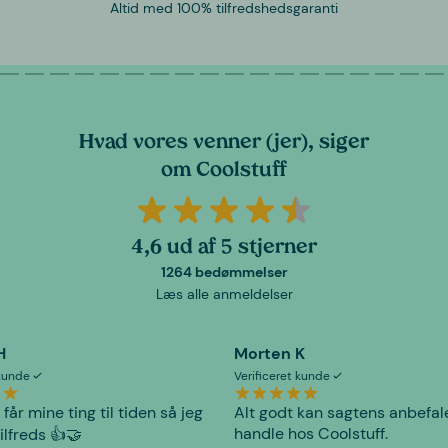
Altid med 100% tilfredshedsgaranti
Hvad vores venner (jer), siger
om Coolstuff
4,6 ud af 5 stjerner
1264 bedømmelser
Læs alle anmeldelser
H
Morten K
 kunde
Verificeret kunde
 får mine ting til tiden så jeg
Alt godt kan sagtens anbefal
handle hos Coolstuff.
tilfreds 👍🤝