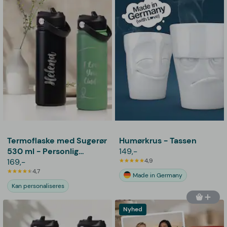
Termoflaske med Sugerør
Humørkrus - Tassen
530 ml - Personlig
149,-
Gravering
169,-
4,9
4,7
Made in Germany
Kan personaliseres
Nyhed