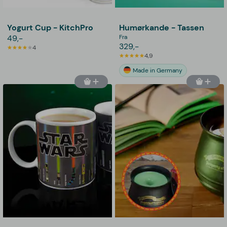
Yogurt Cup - KitchPro
Humørkande - Tassen
49,-
Fra
329,-
4
4,9
Made in Germany