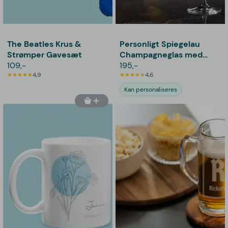
The Beatles Krus &
Personligt Spiegelau
Strømper Gavesæt
Champagneglas med
109,-
Gravering - Egen Tekst
195,-
4,9
4,6
Kan personaliseres