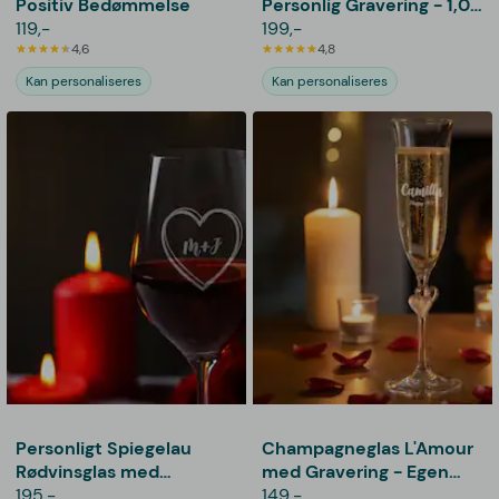
Positiv Bedømmelse
Personlig Gravering - 1,06
119,-
L
199,-
4,6
4,8
Kan personaliseres
Kan personaliseres
Personligt Spiegelau
Champagneglas L'Amour
Rødvinsglas med
med Gravering - Egen
Gravering - Hjerte
195,-
Tekst
149,-