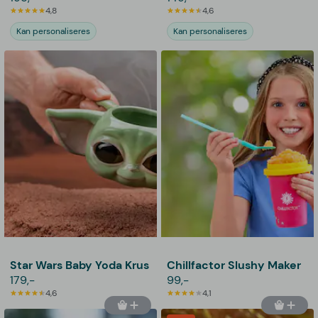
4,8
4,6
Kan personaliseres
Kan personaliseres
Star Wars Baby Yoda Krus
Chillfactor Slushy Maker
179,-
99,-
4,6
4,1