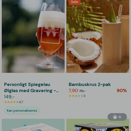
Sale
Personligt Spiegelau
Bambuskrus 2-pak
Ølglas med Gravering -
7,90
90%
79,-
Bogstav & Navn
149,-
3
4,7
Kan personaliseres