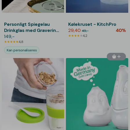
Personligt Spiegelau
Kølekruset - KitchPro
Drinkglas med Gravering
29,40
40%
49,-
- Egen Tekst
149,-
4,2
4,8
Kan personaliseres