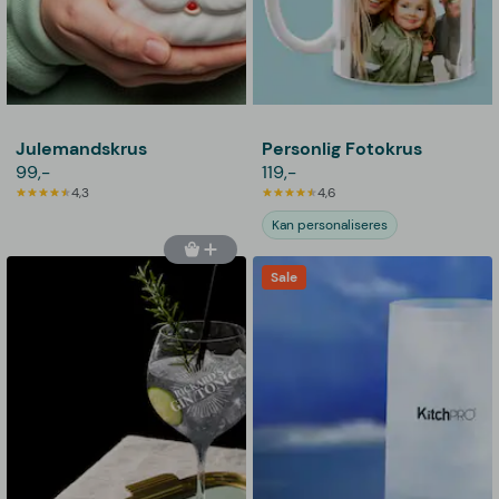
Julemandskrus
Personlig Fotokrus
99,-
119,-
4,3
4,6
Kan personaliseres
Sale