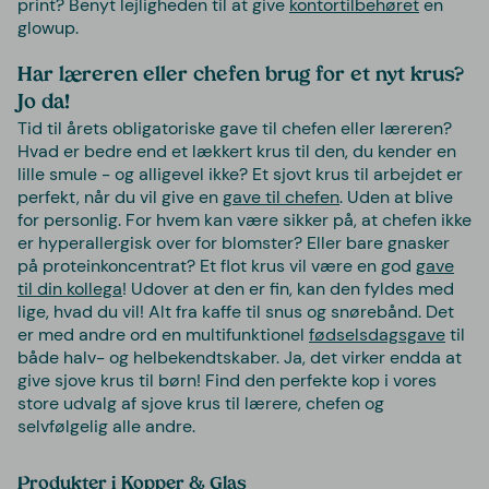
print? Benyt lejligheden til at give
kontortilbehøret
en
glowup.
Har læreren eller chefen brug for et nyt krus?
Jo da!
Tid til årets obligatoriske gave til chefen eller læreren?
Hvad er bedre end et lækkert krus til den, du kender en
lille smule - og alligevel ikke? Et sjovt krus til arbejdet er
perfekt, når du vil give en
gave til chefen
. Uden at blive
for personlig. For hvem kan være sikker på, at chefen ikke
er hyperallergisk over for blomster? Eller bare gnasker
på proteinkoncentrat? Et flot krus vil være en god
gave
til din kollega
! Udover at den er fin, kan den fyldes med
lige, hvad du vil! Alt fra kaffe til snus og snørebånd. Det
er med andre ord en multifunktionel
fødselsdagsgave
til
både halv- og helbekendtskaber. Ja, det virker endda at
give sjove krus til børn! Find den perfekte kop i vores
store udvalg af sjove krus til lærere, chefen og
selvfølgelig alle andre.
Produkter i Kopper & Glas