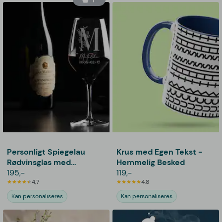
Personligt Spiegelau
Krus med Egen Tekst -
Rødvinsglas med
Hemmelig Besked
Gravering - Bogstav,
195,-
119,-
Navn & Dato
4,7
4,8
Kan personaliseres
Kan personaliseres