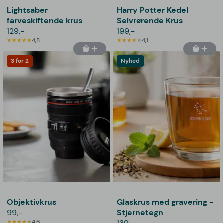
Lightsaber
Harry Potter Kedel
farveskiftende krus
Selvrørende Krus
129,-
199,-
4,8
4,1
3 for 2
Nyhed
Objektivkrus
Glaskrus med gravering -
99,-
Stjernetegn
4,6
139,-