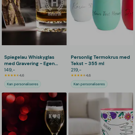
Spiegelau Whiskyglas
Personlig Termokrus med
med Gravering - Egen
Tekst - 355 ml
Tekst
149,-
219,-
4,6
4,6
Kan personaliseres
Kan personaliseres