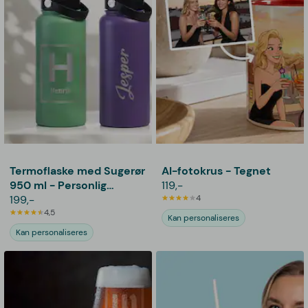
Termoflaske med Sugerør
AI-fotokrus - Tegnet
950 ml - Personlig
119,-
Gravering
199,-
4
4,5
Kan personaliseres
Kan personaliseres