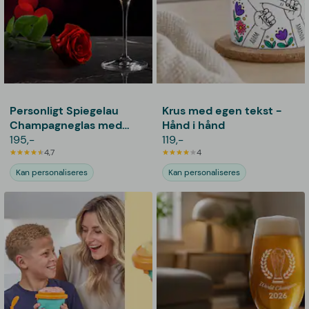
Personligt Spiegelau
Krus med egen tekst -
Champagneglas med
Hånd i hånd
Gravering - Initialer
195,-
119,-
4,7
4
Kan personaliseres
Kan personaliseres