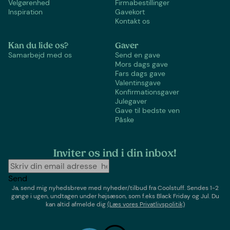
Velgørenhed
Firmabestillinger
Inspiration
Gavekort
Kontakt os
Kan du lide os?
Gaver
Samarbejd med os
Send en gave
Mors dags gave
Fars dags gave
Valentinsgave
Konfirmationsgaver
Julegaver
Gave til bedste ven
Påske
Inviter os ind i din inbox!
Send
Ja, send mig nyhedsbreve med
nyheder/tilbud
fra
Coolstuff
. Sendes 1-2
gange i ugen,
undtagen under højsæson, som f.eks Black Friday og Jul
. Du
kan altid afmelde dig
(Læs vores Privatlivspolitik)