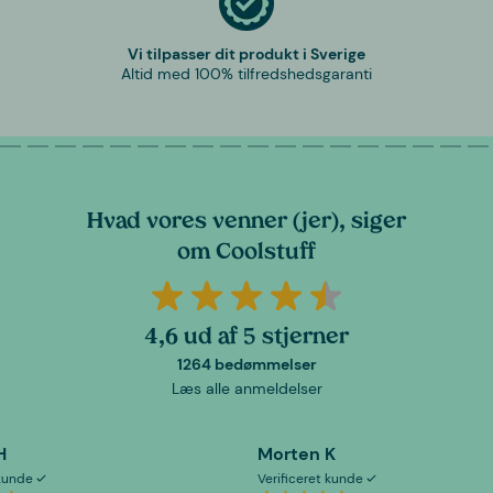
Vi tilpasser dit produkt i Sverige
Altid med 100% tilfredshedsgaranti
Hvad vores venner (jer), siger
om Coolstuff
4,6 ud af 5 stjerner
1264 bedømmelser
Læs alle anmeldelser
H
Morten K
 kunde
Verificeret kunde