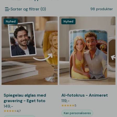
Sorter og filtrer (0)
98 produkter
Nyhed
Nyhed
Spiegelau ølglas med
AI-fotokrus - Animeret
gravering - Eget foto
119,-
149,-
5
4,7
Kan personaliseres