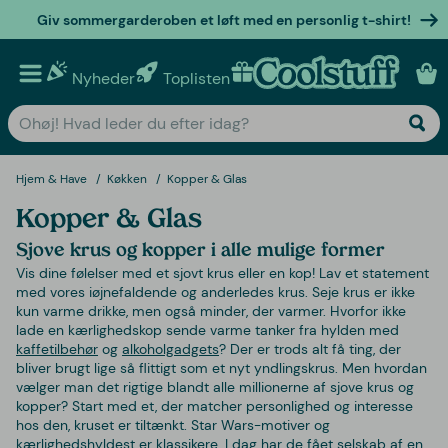
Giv sommergarderoben et løft med en personlig t-shirt!
Nyheder
Toplisten
Personlige gaver
Hjem & Have
Køkken
Kopper & Glas
Kopper & Glas
Sjove krus og kopper i alle mulige former
Vis dine følelser med et sjovt krus eller en kop! Lav et statement
med vores iøjnefaldende og anderledes krus. Seje krus er ikke
kun varme drikke, men også minder, der varmer. Hvorfor ikke
lade en kærlighedskop sende varme tanker fra hylden med
kaffetilbehør
og
alkoholgadgets
? Der er trods alt få ting, der
bliver brugt lige så flittigt som et nyt yndlingskrus. Men hvordan
vælger man det rigtige blandt alle millionerne af sjove krus og
kopper? Start med et, der matcher personlighed og interesse
hos den, kruset er tiltænkt. Star Wars-motiver og
kærlighedshyldest er klassikere. I dag har de fået selskab af en