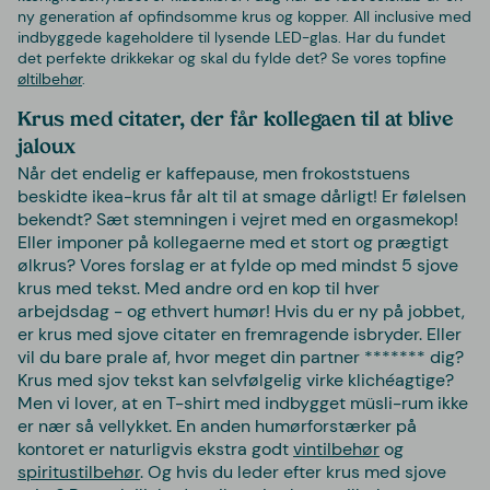
ny generation af opfindsomme krus og kopper. All inclusive med
indbyggede kageholdere til lysende LED-glas. Har du fundet
det perfekte drikkekar og skal du fylde det? Se vores topfine
øltilbehør
.
Krus med citater, der får kollegaen til at blive
jaloux
Når det endelig er kaffepause, men frokoststuens
beskidte ikea-krus får alt til at smage dårligt! Er følelsen
bekendt? Sæt stemningen i vejret med en orgasmekop!
Eller imponer på kollegaerne med et stort og prægtigt
ølkrus? Vores forslag er at fylde op med mindst 5 sjove
krus med tekst. Med andre ord en kop til hver
arbejdsdag - og ethvert humør! Hvis du er ny på jobbet,
er krus med sjove citater en fremragende isbryder. Eller
vil du bare prale af, hvor meget din partner ******* dig?
Krus med sjov tekst kan selvfølgelig virke klichéagtige?
Men vi lover, at en T-shirt med indbygget müsli-rum ikke
er nær så vellykket. En anden humørforstærker på
kontoret er naturligvis ekstra godt
vintilbehør
og
spiritustilbehør
. Og hvis du leder efter krus med sjove