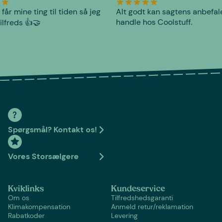
 får mine ting til tiden så jeg
Alt godt kan sagtens anbefal
handle hos Coolstuff.
tilfreds 👍🤝
Spørgsmål? Kontakt os!
Vores Storsælgere
Kviklinks
Kundeservice
Om os
Tilfredshedsgaranti
Klimakompensation
Anmeld retur/reklamation
Rabatkoder
Levering