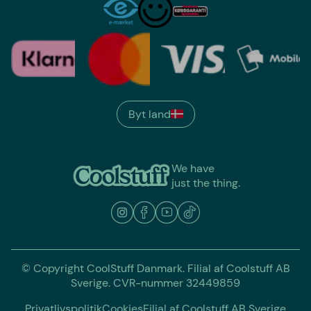
Byt land
We have
just the thing.
© Copyright CoolStuff Danmark. Filial af Coolstuff AB
Sverige. CVR-nummer 32449859
Privatlivspolitik
Cookies
Filial af Coolstuff AB Sverige