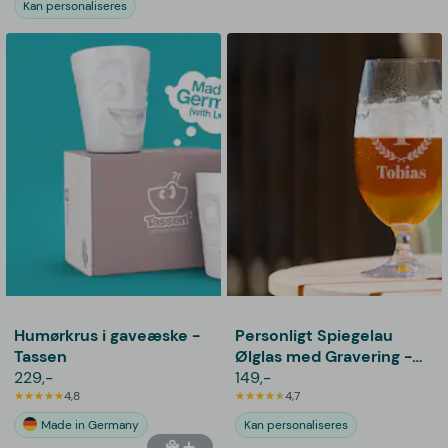
Kan personaliseres
Humørkrus i gaveæske -
Personligt Spiegelau
Tassen
Ølglas med Gravering -
229,-
Bogstav, Navn & Krans
149,-
4,8
4,7
Made in Germany
Kan personaliseres