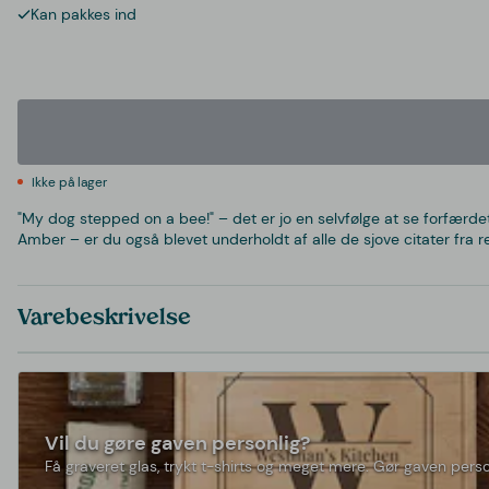
Kan pakkes ind
Ikke på lager
"My dog stepped on a bee!" – det er jo en selvfølge at se forfær
Amber – er du også blevet underholdt af alle de sjove citater fra r
Varebeskrivelse
Vil du gøre gaven personlig?
Få graveret glas, trykt t-shirts og meget mere. Gør gaven perso