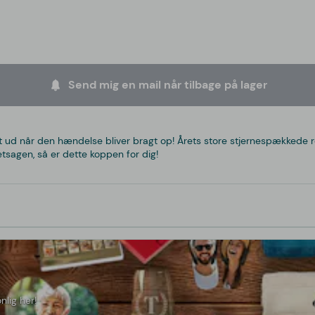
Send mig en mail når tilbage på lager
det ud når den hændelse bliver bragt op! Årets store stjernespække
etsagen, så er dette koppen for dig!
nlig her!