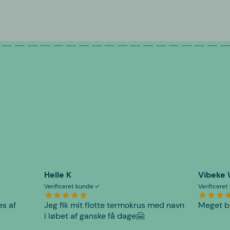
Helle K
Vibeke
Verificeret kunde
Verificere
es af
Jeg fik mit flotte termokrus med navn
Meget be
i løbet af ganske få dage🤗