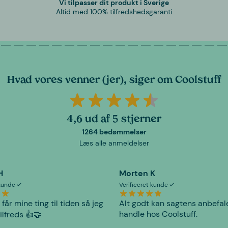
Vi tilpasser dit produkt i Sverige
Altid med 100% tilfredshedsgaranti
Hvad vores venner (jer), siger om Coolstuff
4,6 ud af 5 stjerner
1264 bedømmelser
Læs alle anmeldelser
H
Morten K
 kunde
Verificeret kunde
 får mine ting til tiden så jeg
Alt godt kan sagtens anbefal
handle hos Coolstuff.
tilfreds 👍🤝