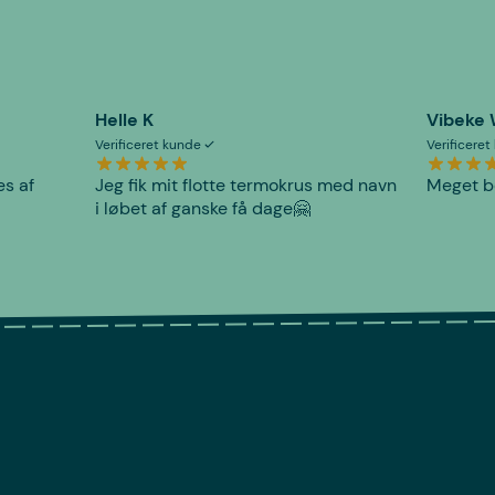
Helle K
Vibeke
Verificeret kunde
Verificere
es af
Jeg fik mit flotte termokrus med navn
Meget be
i løbet af ganske få dage🤗