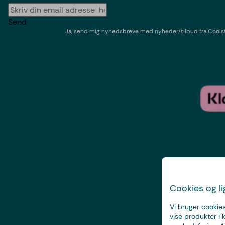
Send
Ja, send mig nyhedsbreve med
nyheder/tilbud
fra
Cools
Cookies og l
Vi bruger cookies
vise produkter i 