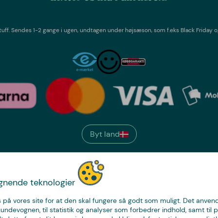
tuff
. Sendes 1-2 gange i ugen,
undtagen under højsæson, som f.eks Black Friday o
Byt land
We have
ignende teknologier
just the thing.
 på vores site for at den skal fungere så godt som muligt. Det anvende
kundevognen, til statistik og analyser som forbedrer indhold, samt til p