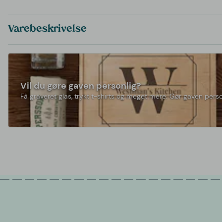
Varebeskrivelse
Vil du gøre gaven personlig?
Få graveret glas, trykt t-shirts og meget mere. Gør gaven perso