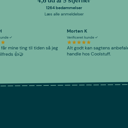
4,6 ud af 5 stjerner
1264 bedømmelser
Læs alle anmeldelser
H
Morten K
 kunde
Verificeret kunde
 får mine ting til tiden så jeg
Alt godt kan sagtens anbefal
handle hos Coolstuff.
tilfreds 👍🤝