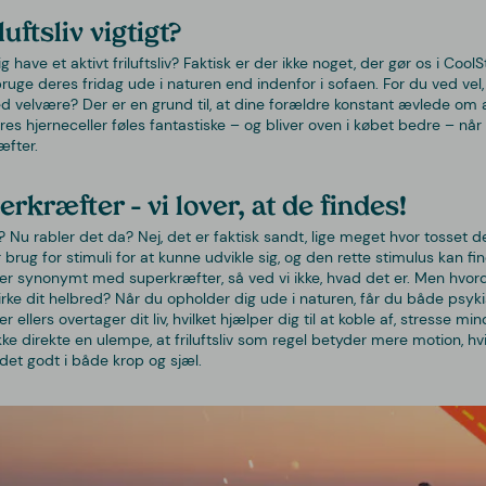
luftsliv vigtigt?
 have et aktivt friluftsliv? Faktisk er der ikke noget, der gør os i CoolS
ruge deres fridag ude i naturen end indenfor i sofaen. For du ved vel, at
d velvære? Der er en grund til, at dine forældre konstant ævlede om a
 Vores hjerneceller føles fantastiske – og bliver oven i købet bedre – n
æfter.
rkræfter – vi lover, at de findes!
 Nu rabler det da? Nej, det er faktisk sandt, lige meget hvor tosset d
brug for stimuli for at kunne udvikle sig, og den rette stimulus kan f
e er synonymt med superkræfter, så ved vi ikke, hvad det er. Men hvo
rke dit helbred? Når du opholder dig ude i naturen, får du både psykis
der ellers overtager dit liv, hvilket hjælper dig til at koble af, stresse 
kke direkte en ulempe, at friluftsliv som regel betyder mere motion, hvi
 det godt i både krop og sjæl.