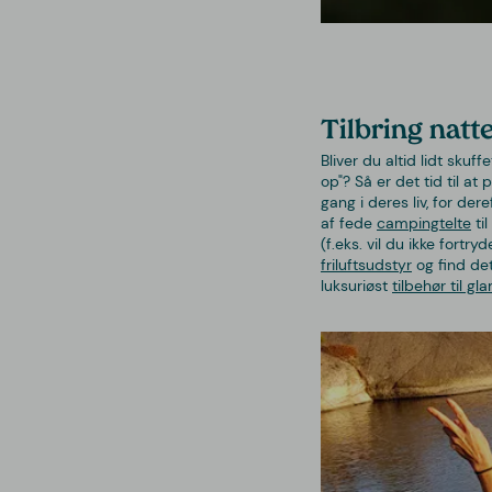
Tilbring natt
Bliver du altid lidt skuff
op"? Så er det tid til a
gang i deres liv, for de
af fede
campingtelte
ti
(f.eks. vil du ikke fortry
friluftsudstyr
og find det
luksuriøst
tilbehør til g