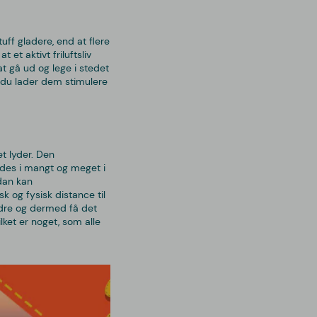
tuff gladere, end at flere
 et aktivt friluftsliv
t gå ud og lege i stedet
år du lader dem stimulere
et lyder. Den
indes i mangt og meget i
rdan kan
k og fysisk distance til
mindre og dermed få det
lket er noget, som alle