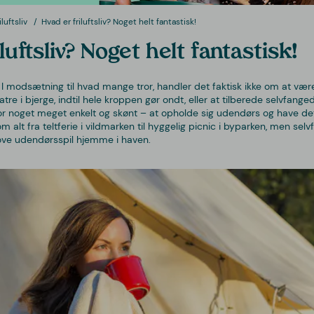
luftsliv
Hvad er friluftsliv? Noget helt fantastisk!
luftsliv? Noget helt fantastisk!
? I modsætning til hvad mange tror, handler det faktisk ikke om at vær
atre i bjerge, indtil hele kroppen gør ondt, eller at tilberede selvfange
or noget meget enkelt og skønt – at opholde sig udendørs og have det g
alt fra teltferie i vildmarken til hyggelig picnic i byparken, men selv
ve udendørsspil hjemme i haven.