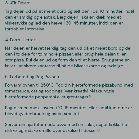
Ælt Dejen:
Tag dejen ud på et melet bord og ælt den i ca. 10 minutter, indtil
den er smidig og elastisk. Læg dejen i skålen, dæk med et
viskestykke og lad den hæve i 30-45 minutter, indtil den er
fordoblet i størrelse
Form Hjertet:
Når dejen er hævet færdig, tag den ud på et melet bord og del
den i to dele for to mindre pizzaer, eller brug hele dejen til en
stor pizza. Rul dejen ud og form den til et hjerte. Brug gerne en
kniv til at skære kanterne til, så de bliver skarpe og tydelige.
Forbered og Bag Pizzaen:
Forvarm ovnen til 250°C. Top din hjerteformede pizzabund med
tomatsauce, ost og toppings. Vær kreativ! Måske nogle
hjerteformede pepperoni eller grøntsager?
Bag pizzaen midt i ovnen i 10-15 minutter, eller indtil kanterne er
blevet gyldenbrune og osten smeltet.
Server din hjerteformede pizza med en salat, noget lækkert at
drikke, og måske en lille overraskelse til dessert!