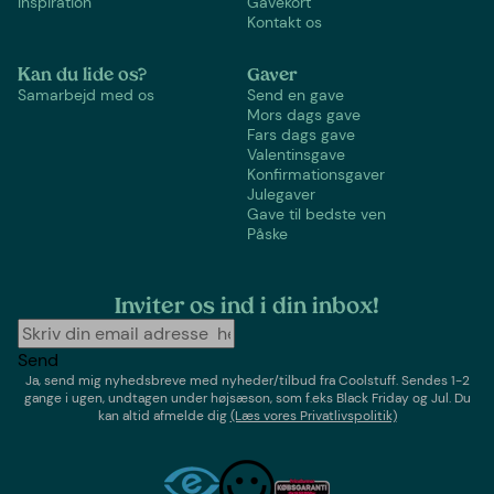
Inspiration
Gavekort
Kontakt os
Kan du lide os?
Gaver
Samarbejd med os
Send en gave
Mors dags gave
Fars dags gave
Valentinsgave
Konfirmationsgaver
Julegaver
Gave til bedste ven
Påske
Inviter os ind i din inbox!
Send
Ja, send mig nyhedsbreve med
nyheder/tilbud
fra
Coolstuff
. Sendes 1-2
gange i ugen,
undtagen under højsæson, som f.eks Black Friday og Jul
. Du
kan altid afmelde dig
(Læs vores Privatlivspolitik)