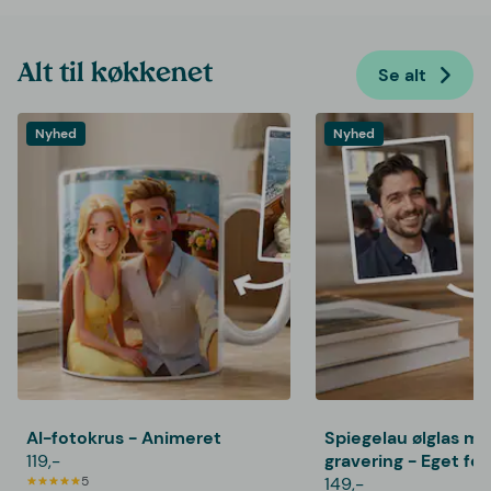
Alt til køkkenet
Se alt
Nyhed
Nyhed
AI-fotokrus - Animeret
Spiegelau ølglas m
119,-
gravering - Eget fo
5
149,-