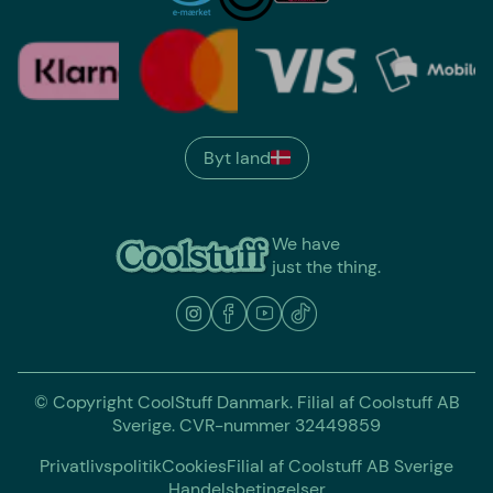
Byt land
We have
just the thing.
© Copyright CoolStuff Danmark. Filial af Coolstuff AB
Sverige. CVR-nummer 32449859
Privatlivspolitik
Cookies
Filial af Coolstuff AB Sverige
Handelsbetingelser