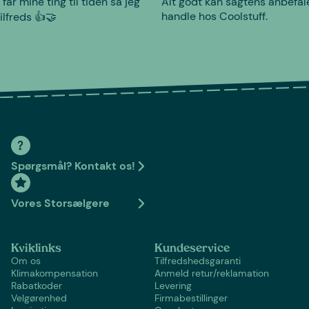
 får mine ting til tiden så jeg
Alt godt kan sagtens anbefal
handle hos Coolstuff.
tilfreds 👍🤝
Spørgsmål? Kontakt os!
Vores Storsælgere
Kviklinks
Kundeservice
Om os
Tilfredshedsgaranti
Klimakompensation
Anmeld retur/reklamation
Rabatkoder
Levering
Velgørenhed
Firmabestillinger