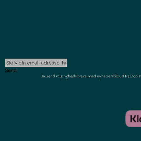
Send
Ja, send mig nyhedsbreve med
nyheder/tilbud
fra
Cools