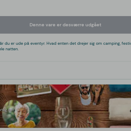
Denne vare er desværre udgået
år du er ude på eventyr. Hvad enten det drejer sig om camping, festiva
le natten.
nlig her!