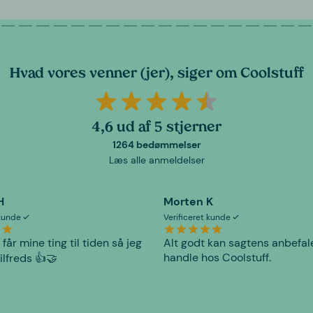
Hvad vores venner (jer), siger om Coolstuff
4,6 ud af 5 stjerner
1264 bedømmelser
Læs alle anmeldelser
H
Morten K
 kunde
Verificeret kunde
 får mine ting til tiden så jeg
Alt godt kan sagtens anbefal
handle hos Coolstuff.
tilfreds 👍🤝