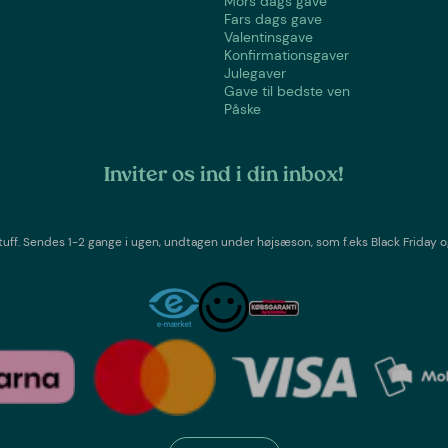
Mors dags gave
Fars dags gave
Valentinsgave
Konfirmationsgaver
Julegaver
Gave til bedste ven
Påske
Inviter os ind i din inbox!
tuff
. Sendes 1-2 gange i ugen,
undtagen under højsæson, som f.eks Black Friday o