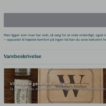
Man ligger som man har redt, så sørg for at rede ordentligt, også n
– oppustet til højeste komfort på ingen tid kan du sove bekvemt he
Varebeskrivelse
Vil du gøre gaven personlig?
Få graveret glas, trykt t-shirts og meget mere. Gør gaven perso