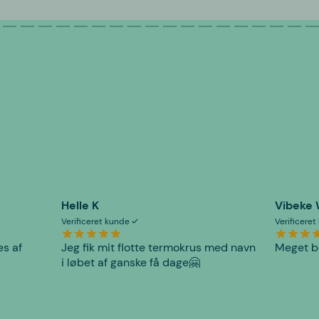
Helle K
Vibeke
Verificeret kunde
Verificere
es af
Jeg fik mit flotte termokrus med navn
Meget be
i løbet af ganske få dage🤗