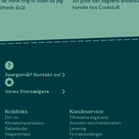
 får mine ting til tiden så jeg
Alt godt kan sagtens anbefal
handle hos Coolstuff.
tilfreds 👍🤝
Spørgsmål? Kontakt os!
Vores Storsælgere
Kviklinks
Kundeservice
Om os
Tilfredshedsgaranti
Klimakompensation
Anmeld retur/reklamation
Rabatkoder
Levering
Velgørenhed
Firmabestillinger