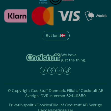
Byt land
We have
just the thing.
© Copyright CoolStuff Danmark. Filial af Coolstuff AB
Sverige. CVR-nummer 32449859
Privatlivspolitik
Cookies
Filial af Coolstuff AB Sverige
Handelsbetingelser