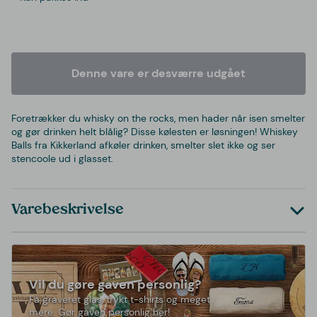
Denne vare er desværre udgået
Foretrækker du whisky on the rocks, men hader når isen smelter
og gør drinken helt blålig? Disse kølesten er løsningen! Whiskey
Balls fra Kikkerland afkøler drinken, smelter slet ikke og ser
stencoole ud i glasset.
Varebeskrivelse
Vil du gøre gaven personlig?
Få graveret glas, trykt t-shirts og meget
mere. Gør gaven personlig her!