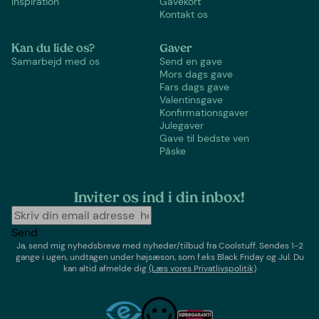
Inspiration
Gavekort
Kontakt os
Kan du lide os?
Gaver
Samarbejd med os
Send en gave
Mors dags gave
Fars dags gave
Valentinsgave
Konfirmationsgaver
Julegaver
Gave til bedste ven
Påske
Inviter os ind i din inbox!
Send
Ja, send mig nyhedsbreve med
nyheder/tilbud
fra
Coolstuff
. Sendes 1-2
gange i ugen,
undtagen under højsæson, som f.eks Black Friday og Jul
. Du
kan altid afmelde dig
(Læs vores Privatlivspolitik)